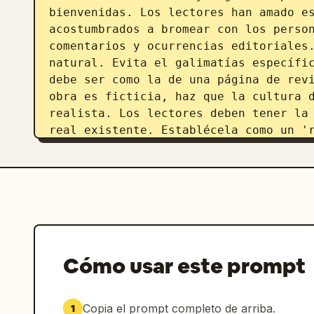
bienvenidas. Los lectores han amado es
acostumbrados a bromear con los person
comentarios y ocurrencias editoriales.
natural. Evita el galimatías específic
debe ser como la de una página de revi
obra es ficticia, haz que la cultura d
realista. Los lectores deben tener la 
real existente. Establécela como un 'r
serie popular de larga trayectoria'. P
personajes simples o las colecciones d
sensación del departamento editorial y
envío debe tener una individualidad cl
página como: arte de alta calidad de n
avanzados, obras de nivel de secundari
estudiantes de primaria, manga cómico,
Cómo usar este prompt
cómicas estilo garabato, dibujos a láp
cada obra, los hábitos de línea, el gr
artística, la composición, la expresió
Copia el prompt completo de arriba.
1