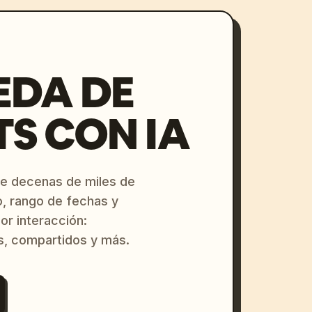
EDA DE
S CON IA
re decenas de miles de
o, rango de fechas y
or interacción:
s, compartidos y más.