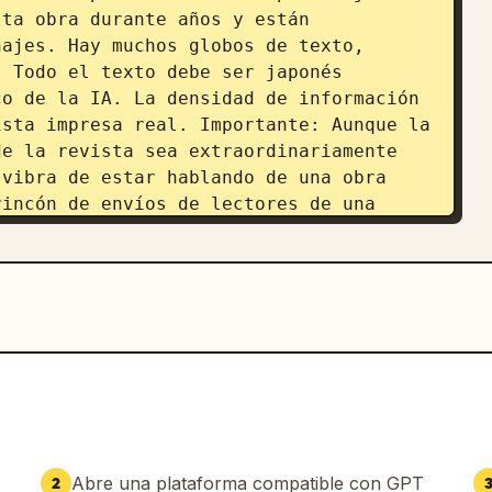
ta obra durante años y están 
ajes. Hay muchos globos de texto, 
 Todo el texto debe ser japonés 
o de la IA. La densidad de información 
sta impresa real. Importante: Aunque la 
e la revista sea extraordinariamente 
vibra de estar hablando de una obra 
incón de envíos de lectores de una 
rohíbe las páginas de introducción de 
e fan art simples. Prioriza la 
 los lectores jugando juntos. Cada 
ara. Mezcla naturalmente obras en la 
ivel divino, obras de aficionados 
a, obras dibujadas con entusiasmo por 
 manga de 4 paneles, ilustraciones 
iz y manuscritos monocromáticos. Para 
ado de deformación, la habilidad 
n del manga, la calidad del entintado y 
Abre una plataforma compatible con GPT
2