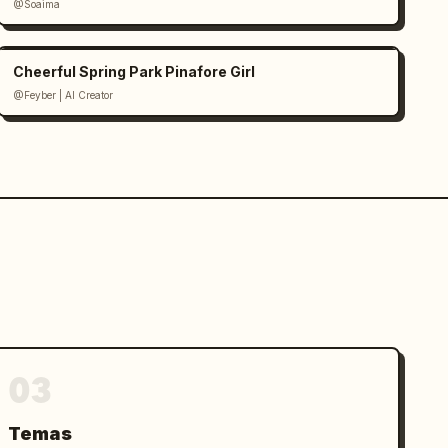
@Soaima
Cheerful Spring Park Pinafore Girl
@Feyber | AI Creator
03
Temas