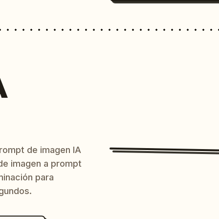
A
prompt de imagen IA
o de imagen a prompt
uminación para
egundos.