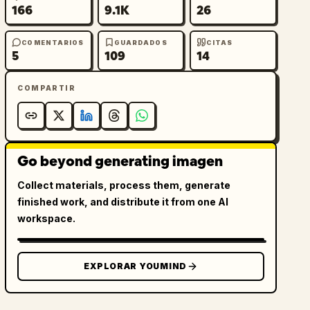
166
9.1K
26
COMENTARIOS
GUARDADOS
CITAS
5
109
14
COMPARTIR
Go beyond generating imagen
Collect materials, process them, generate
finished work, and distribute it from one AI
workspace.
EXPLORAR YOUMIND