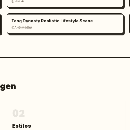
@Elsa Ai
a vieja revista de juegos o anime'. 
en transmitir la individualidad de cada 
 editorial, la cultura de los 
Tang Dynasty Realistic Lifestyle Scene
 de la serie de larga trayectoria. 
@AI设计钟师傅
 editorial y los lectores jugando 
agen
02
Estilos