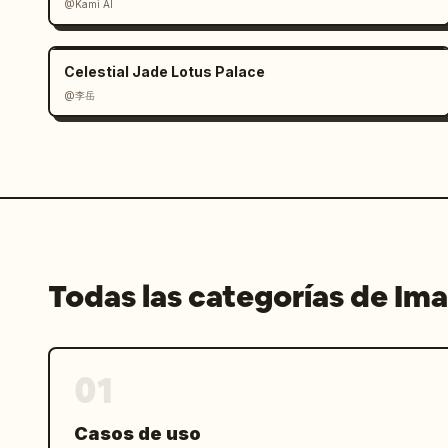
@Kami AI
una página de envíos de lectores de un
Cuantos más detalles mires, más se deb
colaborador, las travesuras del equipo
Celestial Jade Lotus Palace
colaboradores habituales y la historia
@李岳
Prioriza la atmósfera del departamento
juntos durante años.
Todas las categorías de Im
01
Casos de uso