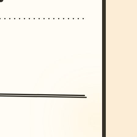
/imagine prompt: cinematic, cyberpunk s
unset, neon colors, 8k --v 6.0