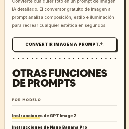
Convierte cualquier foto en un prompt de imagen
c, cyberpunk sunset, neon
IA detallado. El conversor gratuito de imagen a
colors, 8k --v 6.0
prompt analiza composición, estilo e iluminación
para recrear cualquier estética en segundos.
CONVERTIR IMAGEN A PROMPT
OTRAS FUNCIONES
DE PROMPTS
POR MODELO
Instrucciones de GPT Image 2
Instrucciones de Nano Banana Pro