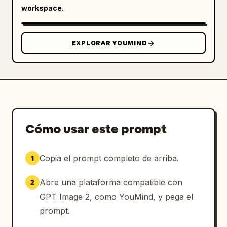
workspace.
        "text_detail": "
LN
",

        "piece_count": 1

      },

EXPLORAR YOUMIND
      {

        "id": "5",

        "title": "5. Falda (con 4 niveles de 
volantes)",

        "description": "Piezas del patrón de 
la falda",

        "piece_count": 5,

Cómo usar este prompt
        "labels": ["Nivel superior", "2.º 
nivel", "3.er nivel", "4.º nivel", "Cuerpo de 
la falda (forro)"]

Copia el prompt completo de arriba.
1
      },

      {

Abre una plataforma compatible con
2
        "id": "6",

GPT Image 2, como YouMind, y pega el
        "title": "6. Puños",

prompt.
        "description": "Piezas del patrón de 