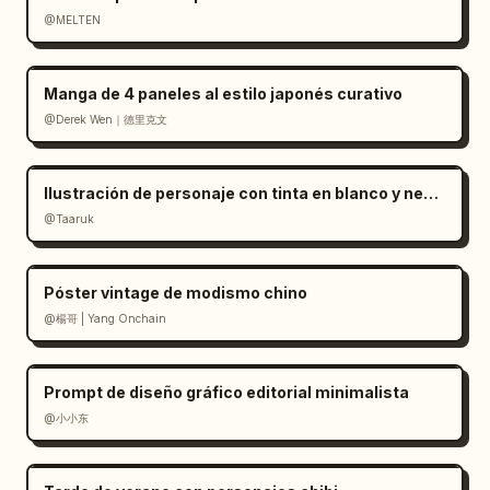
    ],

@MELTEN
    "bottom_sections": [

      {

        "title": "Telas y accesorios",

Manga de 4 paneles al estilo japonés curativo
        "description": "Lista de materiales y 
@Derek Wen｜德里克文
accesorios",

        "elements": [

          {"type": "tabla de telas", "rows": 
Ilustración de personaje con tinta en blanco y negro minimalista
10},

@Taaruk
          {"type": "lista de accesorios", 
"items": 7}

Póster vintage de modismo chino
        ]

@楊哥 | Yang Onchain
      },

      {

        "title": "Consejos de costura y vista 
Prompt de diseño gráfico editorial minimalista
final",

@小小东
        "description": "Instrucciones de 
costura y fotos del producto terminado",

        "elements": [
