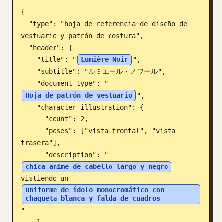
{

Blog
  "type": "hoja de referencia de diseño de 
vestuario y patrón de costura",

Actualizaciones
  "header": {

    "title": "
Lumière Noir
",

    "subtitle": "ルミエール・ノワール",

    "document_type": "
Hoja de patrón de vestuario
",

    "character_illustration": {

      "count": 2,

      "poses": ["vista frontal", "vista 
trasera"],

      "description": "
chica anime de cabello largo y negro
vistiendo un 
uniforme de ídolo monocromático con 
chaqueta blanca y falda de cuadros
"
