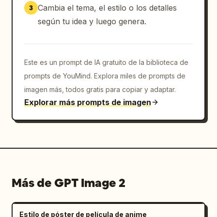
los puños",

Cambia el tema, el estilo o los detalles
3
        "piece_count": 3

según tu idea y luego genera.
      },

      {

        "id": "7",

        "title": "7. Calcetines con 
Este es un prompt de IA gratuito de la biblioteca de
volantes",

prompts de YouMind. Explora miles de prompts de
        "description": "Ilustración de 
imagen más, todos gratis para copiar y adaptar.
calcetines blancos con volantes",

Explorar más prompts de imagen
        "piece_count": 1

      },

      {

        "id": "8",

        "title": "8. Zapatos (talla de 
referencia)",

        "description": "Ilustración de zapato 
Más de GPT Image 2
negro con correa",

        "piece_count": 1

      }

Estilo de póster de película de anime