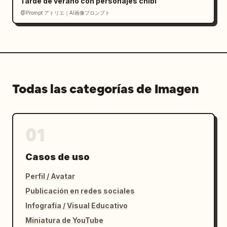
Tarde de verano con personajes chibi
          {"type": "lista de instrucciones", 
@Prompt アトリエ｜AI画像プロンプト
"count": 6},

          {"type": "diagramas", "count": 2, 
"description": "guías de acabado de costuras 
y entretelas"},

          {"type": "fotos de maniquí", 
"count": 4, "poses": ["frente completo", 
Todas las categorías de Imagen
"frente medio", "espalda media", "detalle"]}

        ]

      }

01
    ]

  }

}
Casos de uso
Perfil / Avatar
Publicación en redes sociales
Infografía / Visual Educativo
Miniatura de YouTube