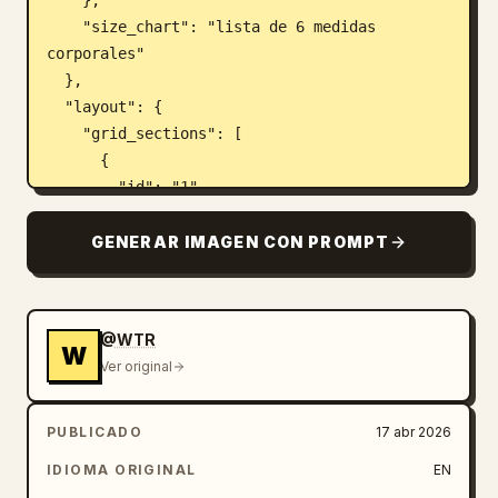
    },

    "size_chart": "lista de 6 medidas 
corporales"

  },

  "layout": {

    "grid_sections": [

      {

        "id": "1",

        "title": "1. Chaqueta",

        "description": "Piezas del patrón de 
GENERAR IMAGEN CON PROMPT
la chaqueta con líneas de medida",

        "piece_count": 8,

        "labels": ["Delantero", "Delantero 
@WTR
(forro)", "Espalda", "Espalda (forro)", 
W
Ver original
"Manga", "Cuello", "Bolsillo", "Vista de 
bolsillo"]

      },

PUBLICADO
17 abr 2026
      {

IDIOMA ORIGINAL
EN
        "id": "2",
