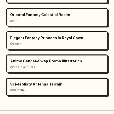
Oriental Fantasy Celestial Realm
@李岳
Elegant Fantasy Princess in Royal Gown
@Sairah
Anime Gender-Swap Promo Illustration
@のぞむ＊AIイラスト
Sci-Fi Misty Antenna Terrain
@HER19845