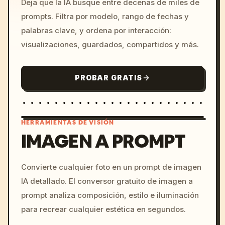
Deja que la IA busque entre decenas de miles de
prompts. Filtra por modelo, rango de fechas y
palabras clave, y ordena por interacción:
visualizaciones, guardados, compartidos y más.
PROBAR GRATIS
HERRAMIENTAS DE VISIÓN
IMAGEN A PROMPT
/imagine prompt: cinemati
Convierte cualquier foto en un prompt de imagen
c, cyberpunk sunset, neon
IA detallado. El conversor gratuito de imagen a
colors, 8k --v 6.0
prompt analiza composición, estilo e iluminación
para recrear cualquier estética en segundos.