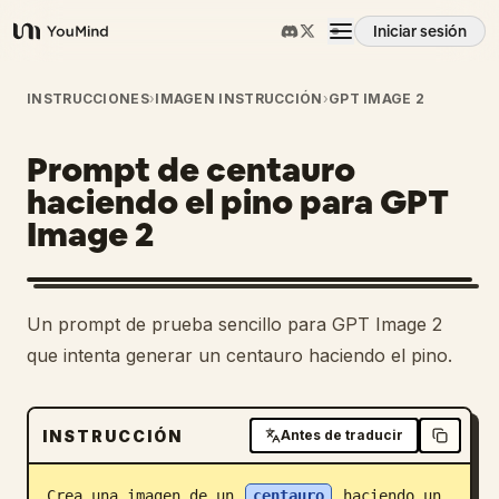
Iniciar sesión
YouMind
Resumen
INSTRUCCIONES
›
IMAGEN INSTRUCCIÓN
›
GPT IMAGE 2
Prompt de centauro
Casos de uso
haciendo el pino para GPT
Image 2
Habilidades
Prompts
Un prompt de prueba sencillo para GPT Image 2
que intenta generar un centauro haciendo el pino.
Precios
INSTRUCCIÓN
Antes de traducir
Descargar
Crea una imagen de un 
centauro
 haciendo un 