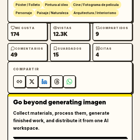
Póster / Folleto
Pintura al óleo
Cine / Fotograma de película
Personaje
Paisaje / Naturaleza
Arquitectura / Interiorismo
ME GUSTA
VISTAS
COMPARTIDOS
174
12.3K
9
COMENTARIOS
GUARDADOS
CITAS
49
15
4
COMPARTIR
Go beyond generating imagen
Collect materials, process them, generate
finished work, and distribute it from one AI
workspace.