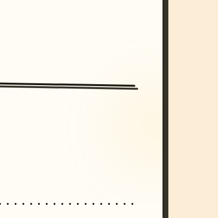
/imagine prompt: cinematic, cyberpunk s
unset, neon colors, 8k --v 6.0