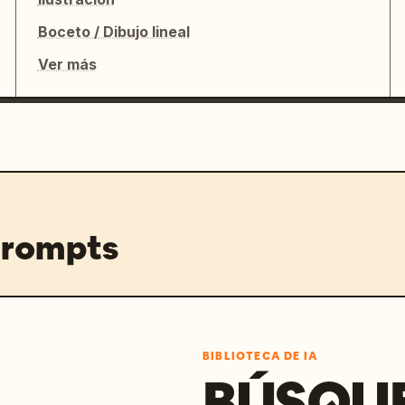
Boceto / Dibujo lineal
Ver más
prompts
BIBLIOTECA DE IA
BÚSQU