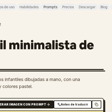
os de uso
Habilidades
Prompts
Precios
Descargar
Blog
2
il minimalista de
os infantiles dibujadas a mano, con una
 colores pastel.
ERAR IMAGEN CON PROMPT
Antes de traducir