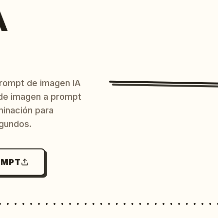
A
prompt de imagen IA
o de imagen a prompt
uminación para
egundos.
OMPT