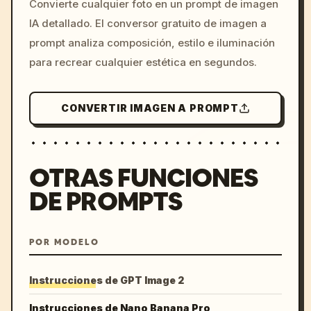
Convierte cualquier foto en un prompt de imagen
c, cyberpunk sunset, neon
IA detallado. El conversor gratuito de imagen a
colors, 8k --v 6.0
prompt analiza composición, estilo e iluminación
para recrear cualquier estética en segundos.
CONVERTIR IMAGEN A PROMPT
OTRAS FUNCIONES
DE PROMPTS
POR MODELO
Instrucciones de GPT Image 2
Instrucciones de Nano Banana Pro