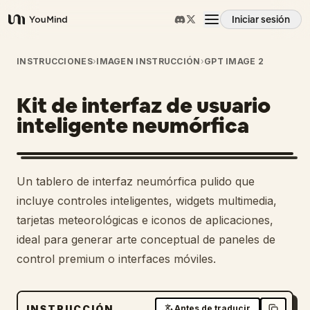
Iniciar sesión
YouMind
Resumen
INSTRUCCIONES
›
IMAGEN INSTRUCCIÓN
›
GPT IMAGE 2
Kit de interfaz de usuario
Casos de uso
inteligente neumórfica
Habilidades
Un tablero de interfaz neumórfica pulido que
Prompts
incluye controles inteligentes, widgets multimedia,
tarjetas meteorológicas e iconos de aplicaciones,
ideal para generar arte conceptual de paneles de
Precios
control premium o interfaces móviles.
Descargar
INSTRUCCIÓN
Antes de traducir