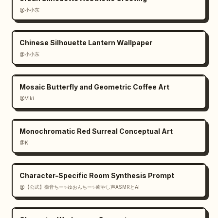
signo más naranja. Utiliza una paleta 
@小小东
restringida con superficies blancas y gris 
muy claro, degradados verde turquesa profundo 
Chinese Silhouette Lantern Wallpaper
para estados activos y naranja cálido para 
@小小东
reflejos y notificaciones. Enfatiza la 
profundidad mediante sombras ambientales 
suaves, biseles sutiles, reflejos brillantes 
Mosaic Butterfly and Geometric Coffee Art
y renderizado de materiales realista. Mantén 
@Viki
el diseño espacioso, simétrico pero no 
rígido, y adecuado para una presentación de 
concepto de aplicación móvil de lujo.
Monochromatic Red Surreal Conceptual Art
@K
Character-Specific Room Synthesis Prompt
@【公式】癒音ちー✨ゆおんちー✨癒やし声ASMRとAI