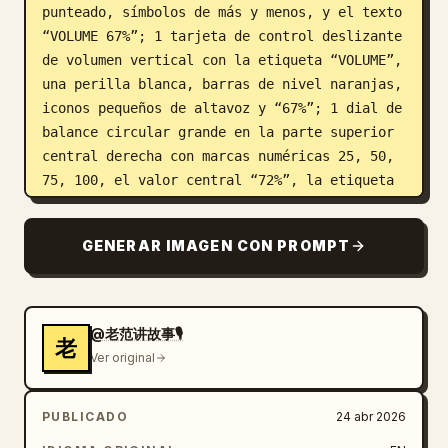
punteado, símbolos de más y menos, y el texto 
“VOLUME 67%”; 1 tarjeta de control deslizante 
de volumen vertical con la etiqueta “VOLUME”, 
una perilla blanca, barras de nivel naranjas, 
iconos pequeños de altavoz y “67%”; 1 dial de 
balance circular grande en la parte superior 
central derecha con marcas numéricas 25, 50, 
75, 100, el valor central “72%”, la etiqueta 
“BALANCE” y un pequeño punto indicador 
naranja; 1 widget de brújula circular en la 
GENERAR IMAGEN CON PROMPT
parte superior derecha con etiquetas N, E, S, 
W, una aguja de brújula metálica turquesa y 
un pequeño punto de acento naranja en el 
borde; 1 perilla circular más pequeña de mín-
@老范讲故事🎙️
老
máx en la parte media izquierda con un centro 
Ver original
turquesa, borde de dial blanco texturizado, 
punto indicador naranja y etiquetas “MIN” y 
PUBLICADO
24 abr 2026
“MAX”; 3 botones de utilidad circulares 
pequeños debajo en una fila, mostrando un 