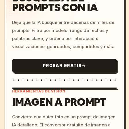
PROMPTS CON IA
Deja que la IA busque entre decenas de miles de
prompts. Filtra por modelo, rango de fechas y
palabras clave, y ordena por interacción:
visualizaciones, guardados, compartidos y más.
PROBAR GRATIS
HERRAMIENTAS DE VISIÓN
IMAGEN A PROMPT
/imagine prompt: cinemati
Convierte cualquier foto en un prompt de imagen
c, cyberpunk sunset, neon
IA detallado. El conversor gratuito de imagen a
colors, 8k --v 6.0