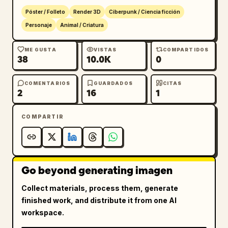
Póster / Folleto
Render 3D
Ciberpunk / Ciencia ficción
Personaje
Animal / Criatura
ME GUSTA
VISTAS
COMPARTIDOS
38
10.0K
0
COMENTARIOS
GUARDADOS
CITAS
2
16
1
COMPARTIR
Go beyond generating imagen
Collect materials, process them, generate
finished work, and distribute it from one AI
workspace.