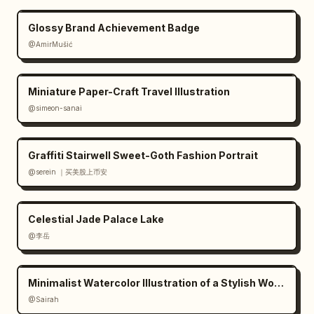
Glossy Brand Achievement Badge
@AmirMušić
Miniature Paper-Craft Travel Illustration
@simeon-sanai
Graffiti Stairwell Sweet-Goth Fashion Portrait
@serein ｜买美股上币安
Celestial Jade Palace Lake
@李岳
Minimalist Watercolor Illustration of a Stylish Woman
@Sairah