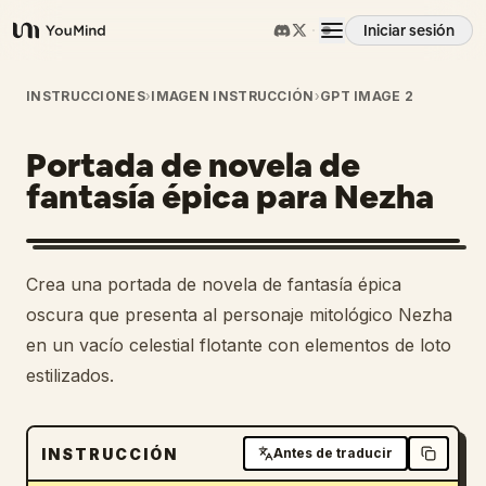
Iniciar sesión
YouMind
Resumen
INSTRUCCIONES
›
IMAGEN INSTRUCCIÓN
›
GPT IMAGE 2
Portada de novela de
Casos de uso
fantasía épica para Nezha
Habilidades
Crea una portada de novela de fantasía épica
Prompts
oscura que presenta al personaje mitológico Nezha
en un vacío celestial flotante con elementos de loto
estilizados.
Precios
Descargar
INSTRUCCIÓN
Antes de traducir