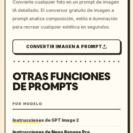
Convierte cualquier foto en un prompt de imagen
c, cyberpunk sunset, neon
IA detallado. El conversor gratuito de imagen a
colors, 8k --v 6.0
prompt analiza composición, estilo e iluminación
para recrear cualquier estética en segundos.
CONVERTIR IMAGEN A PROMPT
OTRAS FUNCIONES
DE PROMPTS
POR MODELO
Instrucciones de GPT Image 2
Instrucciones de Nano Banana Pro