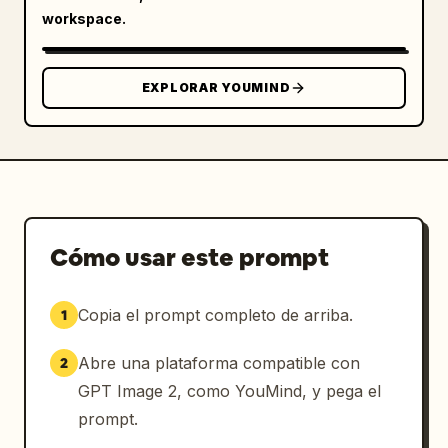
la derecha del minimapa",

workspace.
        "type": "texto de ubicación",

        "text": "
LEONIDA KEYS
\nPALM ISLAND"

      },

EXPLORAR YOUMIND
      {

        "position": "abajo a la derecha",

        "type": "marca de agua",

        "text": "
GTA VI
\nPRE-ALPHA FOOTAGE"

      }

    ]

  }

Cómo usar este prompt
}
Copia el prompt completo de arriba.
1
Abre una plataforma compatible con
2
GPT Image 2, como YouMind, y pega el
prompt.