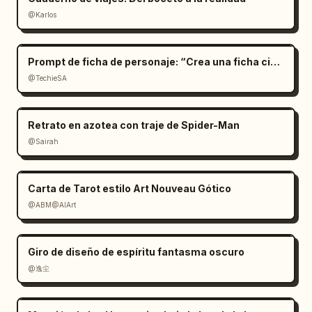
@Karlos
Prompt de ficha de personaje: “Crea una ficha cinemat
@TechieSA
Retrato en azotea con traje de Spider-Man
@Sairah
Carta de Tarot estilo Art Nouveau Gótico
@ABM@AIArt
Giro de diseño de espíritu fantasma oscuro
@逸尘