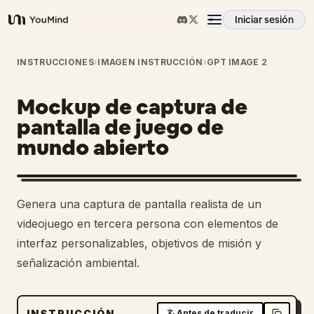
Iniciar sesión
YouMind
Resumen
INSTRUCCIONES
›
IMAGEN INSTRUCCIÓN
›
GPT IMAGE 2
Mockup de captura de
Casos de uso
pantalla de juego de
mundo abierto
Habilidades
Prompts
Genera una captura de pantalla realista de un
videojuego en tercera persona con elementos de
Precios
interfaz personalizables, objetivos de misión y
señalización ambiental.
Descargar
INSTRUCCIÓN
Antes de traducir