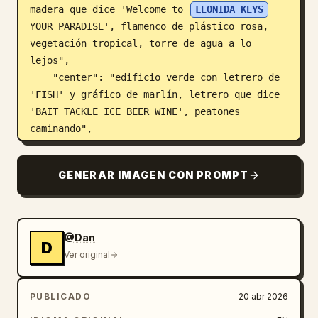
madera que dice 'Welcome to 
LEONIDA KEYS
YOUR PARADISE', flamenco de plástico rosa, 
vegetación tropical, torre de agua a lo 
lejos",

    "center": "edificio verde con letrero de 
'FISH' y gráfico de marlín, letrero que dice 
'BAIT TACKLE ICE BEER WINE', peatones 
caminando",

    "right_side": "edificio de madera de dos 
pisos 'Brian's Boat Works & Marina', letrero 
GENERAR IMAGEN CON PROMPT
de neón 'Brian's Bar', camioneta estacionada, 
motos de agua en un remolque"

  },

  "ui_elements": {

@Dan
D
    "count": 5,

Ver original
    "components": [

      {

PUBLICADO
20 abr 2026
        "position": "arriba a la izquierda",

        "type": "objetivo de misión",
