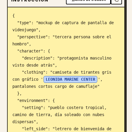
Blog
{

  "type": "mockup de captura de pantalla de 
Actualizaciones
videojuego",

  "perspective": "tercera persona sobre el 
hombro",

  "character": {

    "description": "protagonista masculino 
visto desde atrás",

    "clothing": "camiseta de tirantes gris 
con gráfico '
LEONIDA MARINE CENTER
', 
pantalones cortos cargo de camuflaje"

  },

  "environment": {

    "setting": "pueblo costero tropical, 
camino de tierra, día soleado con nubes 
dispersas",

    "left_side": "letrero de bienvenida de 