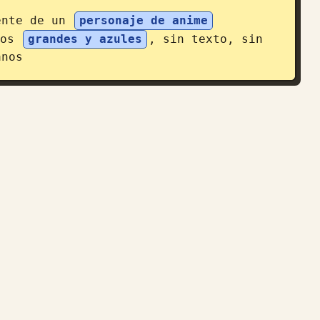
ente de un 
personaje de anime
os 
grandes y azules
, sin texto, sin 
anos