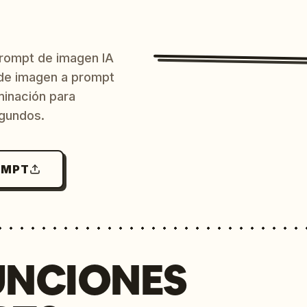
prompt de imagen IA
o de imagen a prompt
uminación para
egundos.
OMPT
UNCIONES