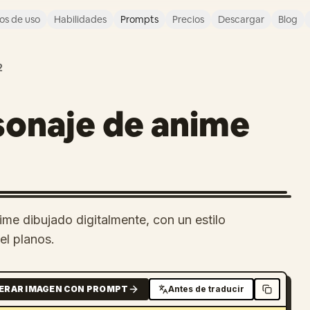
os de uso
Habilidades
Prompts
Precios
Descargar
Blog
2
sonaje de anime
me dibujado digitalmente, con un estilo
el planos.
ERAR IMAGEN CON PROMPT
Antes de traducir