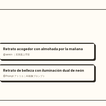
Retrato acogedor con almohada por la mañana
@serein ｜买美股上币安
Retrato de belleza con iluminación dual de neón
@Prompt アトリエ｜AI画像プロンプト