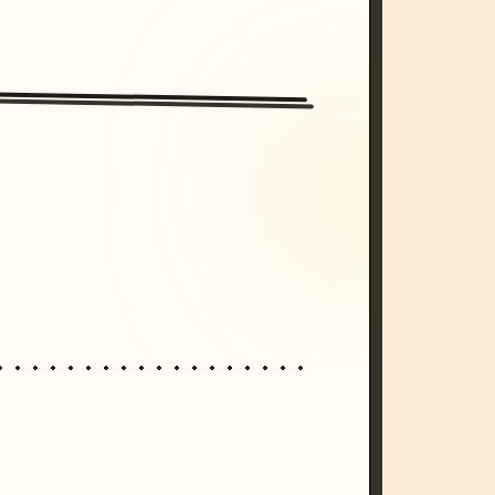
/imagine prompt: cinematic, cyberpunk s
unset, neon colors, 8k --v 6.0