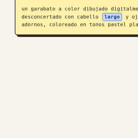
un garabato a color dibujado digitalm
desconcertado con cabello 
largo
 y oj
adornos, coloreado en tonos pastel pl