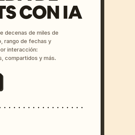
S CON IA
re decenas de miles de
o, rango de fechas y
or interacción:
s, compartidos y más.