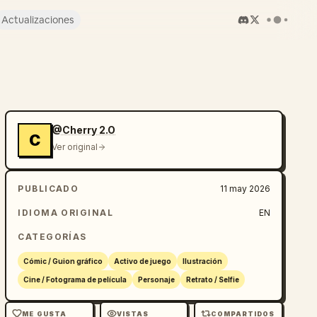
Actualizaciones
@Cherry 2.O
C
Ver original
PUBLICADO
11 may 2026
IDIOMA ORIGINAL
EN
CATEGORÍAS
Cómic / Guion gráfico
Activo de juego
Ilustración
Cine / Fotograma de película
Personaje
Retrato / Selfie
ME GUSTA
VISTAS
COMPARTIDOS