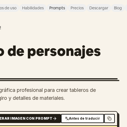
os de uso
Habilidades
Prompts
Precios
Descargar
Blog
2
o de personajes
áfica profesional para crear tableros de
ro y detalles de materiales.
ERAR IMAGEN CON PROMPT
Antes de traducir