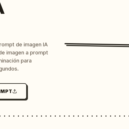
A
prompt de imagen IA
o de imagen a prompt
uminación para
egundos.
OMPT