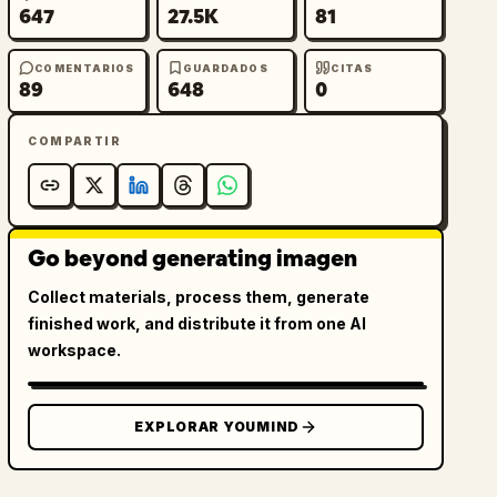
647
27.5K
81
COMENTARIOS
GUARDADOS
CITAS
89
648
0
COMPARTIR
Go beyond generating imagen
Collect materials, process them, generate
finished work, and distribute it from one AI
workspace.
EXPLORAR YOUMIND