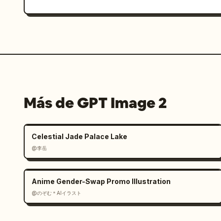
Más de GPT Image 2
Celestial Jade Palace Lake
@李岳
Anime Gender-Swap Promo Illustration
@のぞむ＊AIイラスト