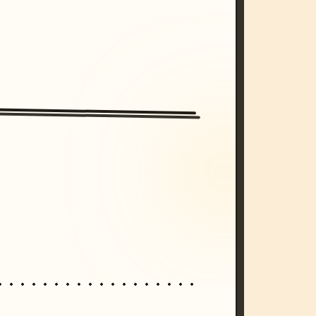
/imagine prompt: cinematic, cyberpunk s
unset, neon colors, 8k --v 6.0