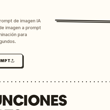
prompt de imagen IA
o de imagen a prompt
uminación para
egundos.
OMPT
UNCIONES