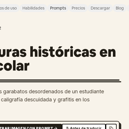
os de uso
Habilidades
Prompts
Precios
Descargar
Blog
2
uras históricas en
colar
os garabatos desordenados de un estudiante
caligrafía descuidada y grafitis en los
ERAR IMAGEN CON PROMPT
Antes de traducir