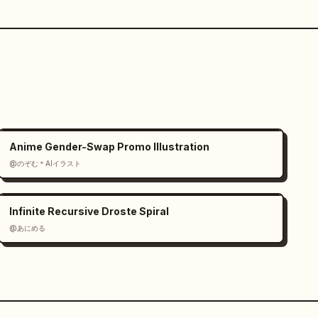
Anime Gender-Swap Promo Illustration
@のぞむ＊AIイラスト
Infinite Recursive Droste Spiral
@あにめる