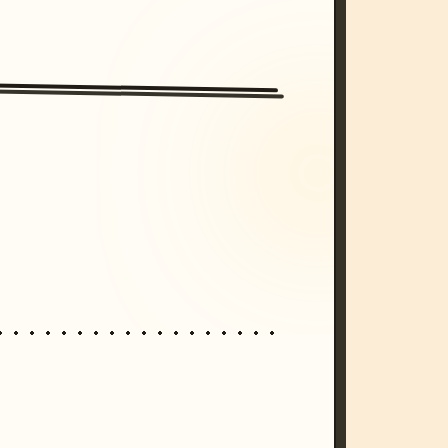
/imagine prompt: cinematic, cyberpunk s
unset, neon colors, 8k --v 6.0