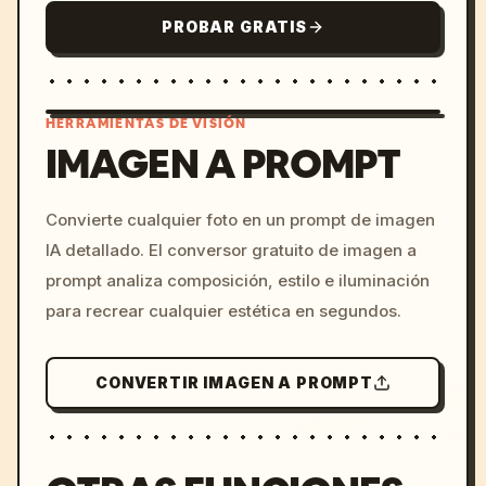
PROBAR GRATIS
HERRAMIENTAS DE VISIÓN
IMAGEN A PROMPT
/imagine prompt: cinemati
Convierte cualquier foto en un prompt de imagen
c, cyberpunk sunset, neon
IA detallado. El conversor gratuito de imagen a
colors, 8k --v 6.0
prompt analiza composición, estilo e iluminación
para recrear cualquier estética en segundos.
CONVERTIR IMAGEN A PROMPT