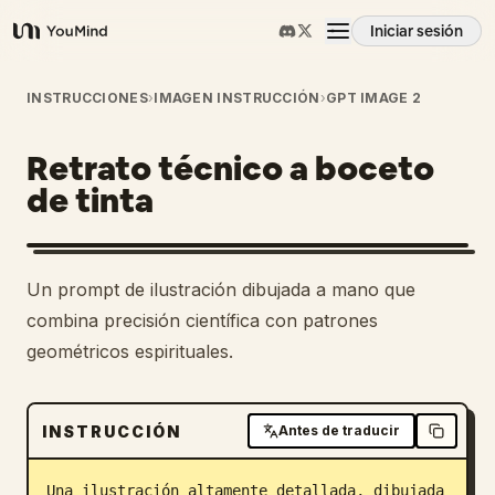
Iniciar sesión
YouMind
Resumen
INSTRUCCIONES
›
IMAGEN INSTRUCCIÓN
›
GPT IMAGE 2
Retrato técnico a boceto
Casos de uso
de tinta
Habilidades
Un prompt de ilustración dibujada a mano que
Prompts
combina precisión científica con patrones
geométricos espirituales.
Precios
INSTRUCCIÓN
Antes de traducir
Descargar
Una ilustración altamente detallada, dibujada 