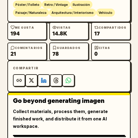
Póster / Folleto
Retro / Vintage
Ilustración
Paisaje / Naturaleza
Arquitectura / Interiorismo
Vehículo
ME GUSTA
VISTAS
COMPARTIDOS
194
14.8K
17
COMENTARIOS
GUARDADOS
CITAS
21
78
0
COMPARTIR
Go beyond generating imagen
Collect materials, process them, generate
finished work, and distribute it from one AI
workspace.