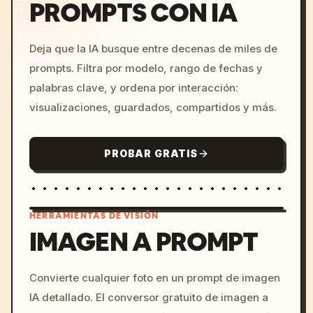
PROMPTS CON IA
Deja que la IA busque entre decenas de miles de
prompts. Filtra por modelo, rango de fechas y
palabras clave, y ordena por interacción:
visualizaciones, guardados, compartidos y más.
PROBAR GRATIS
HERRAMIENTAS DE VISIÓN
IMAGEN A PROMPT
/imagine prompt: cinemati
Convierte cualquier foto en un prompt de imagen
c, cyberpunk sunset, neon
IA detallado. El conversor gratuito de imagen a
colors, 8k --v 6.0