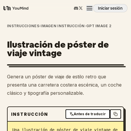
Iniciar sesión
YouMind
Resumen
INSTRUCCIONES
›
IMAGEN INSTRUCCIÓN
›
GPT IMAGE 2
Ilustración de póster de
Casos de uso
viaje vintage
Habilidades
Genera un póster de viaje de estilo retro que
Prompts
presenta una carretera costera escénica, un coche
clásico y tipografía personalizable.
Precios
INSTRUCCIÓN
Antes de traducir
Descargar
Una ilustración de póster de viaje vintage de 