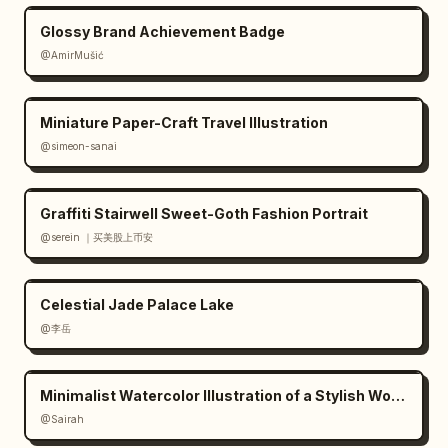
Glossy Brand Achievement Badge
@AmirMušić
Miniature Paper-Craft Travel Illustration
@simeon-sanai
Graffiti Stairwell Sweet-Goth Fashion Portrait
@serein ｜买美股上币安
Celestial Jade Palace Lake
@李岳
Minimalist Watercolor Illustration of a Stylish Woman
@Sairah