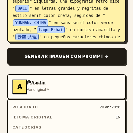
superior izquierda, una tipografía retro dice 
"
DALI
" en letras grandes y negritas de 
estilo serif color crema, seguidas de "
YUNNAN, CHINA
" en sans-serif color verde 
azulado, "
Lago Erhai
" en cursiva amarilla y 
"
云南·大理
" en pequeños caracteres chinos de 
color verde azulado.
GENERAR IMAGEN CON PROMPT
@Austin
A
Ver original
PUBLICADO
20 abr 2026
IDIOMA ORIGINAL
EN
CATEGORÍAS