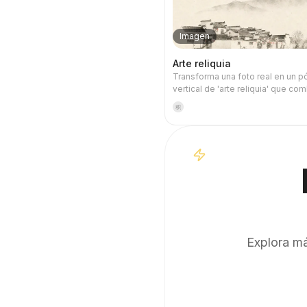
Imagen
Arte reliquia
Transforma una foto real en un p
vertical de 'arte reliquia' que co
carácter documental y artístico: a
积
conserva la fotografía original sin
modificar; abajo, sobre papel cál
espacio de luz contenido, se c
una forma memorable derivada de
No es una ilustración común ni un
decorativo, sino que mediante p
manchas de tinta, bordes suaviz
cortes en blanco y líneas escasas
relaciones de arquitectura, ciuda
caminos, escala humana, horizont
manteniendo el sujeto reconocibl
Explora má
en miniatura. El conjunto enfatiza
textura tranquila, sobria y de gra
moderno. Los colores se extraen
imagen original, principalmente a
profundo, negro tinta, verde gris