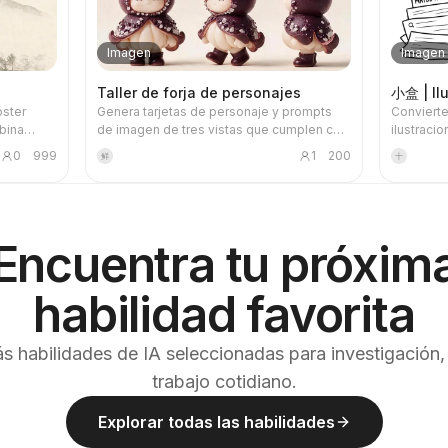
Imagen
Imagen
Taller de forja de personajes
小盒 | Ilu
óster
Genera tarjetas de personaje y prompts
Convierte
mbina
de imagen de tres vistas que cumplen con
ilustraci
rriba se
todas las especificaciones visuales del
que expli
0
999
1
200
鲜
十
proyecto «El mundo microscópico de las
artículos
ido o un
frutas», usando personajes ya aprobados
flujos de
omprime
como plantilla principal de estilo. Tras
notas de
 la foto.
generar las imágenes, se revisa con una
mantiene 
 póster
lista de verificación. Con esta habilidad,
personal
Encuentra tu próxim
ocas
puedes evitar razonablemente el
recopilar, 
ados,
desperdicio de créditos durante el
entregar.
, destila
proceso de generación de imágenes.
habilidad favorita
d, agua,
e y luz,
e incluso
s habilidades de IA seleccionadas para investigación,
 una
trabajo cotidiano.
bado
 de la
zul
Explorar todas las habilidades
áceo,