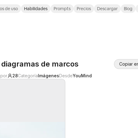
os de uso
Habilidades
Prompts
Precios
Descargar
Blog
 diagramas de marcos
Copiar e
 por
28
Categoría
Imágenes
Desde
YouMind