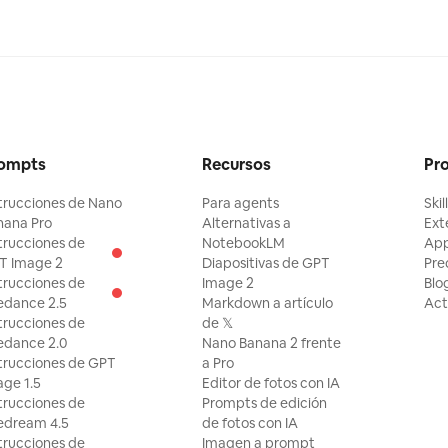
turación,
una
ele ser
na
es de
e
editada
ompts
Recursos
Pr
 estética
 difusión
trucciones de Nano
Para agents
Skil
inal
foto
nana Pro
Alternativas a
Ext
na 'marca
trucciones de
NotebookLM
Ap
e serie
T Image 2
Diapositivas de GPT
Pre
o una
trucciones de
Image 2
Blo
isual
edance 2.5
Markdown a artículo
Act
trucciones de
de 𝕏
edance 2.0
Nano Banana 2 frente
trucciones de GPT
a Pro
ge 1.5
Editor de fotos con IA
trucciones de
Prompts de edición
edream 4.5
de fotos con IA
trucciones de
Imagen a prompt