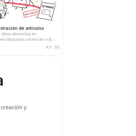
stración de artículos
 ideas abstractas en
ones dibujadas a mano de 小盒
can el contenido. Ideal para
0
50
, blogs, reflexiones de producto,
 trabajo de IA, metodologías y
 conocimiento; 小盒 siempre
la tapa cerrada y realiza
mente las acciones clave como
a
filtrar, organizar, reparar o
 creación y