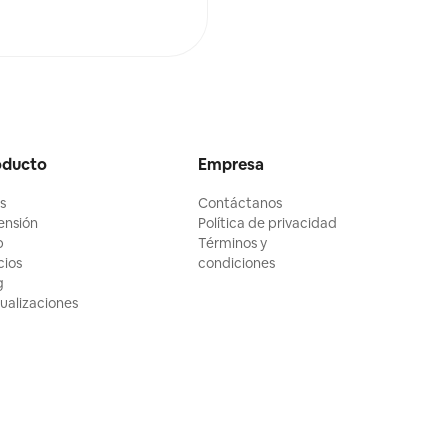
oducto
Empresa
ls
Contáctanos
ensión
Política de privacidad
p
Términos y
cios
condiciones
g
ualizaciones