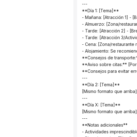
 ---
 **Día 1: [Tema]**
 - Mañana: [Atracción 1] - 
 - Almuerzo: [Zona/restau
 - Tarde: [Atracción 2] - [
 - Tarde: [Atracción 3/Acti
 - Cena: [Zona/restaurant
 - Alojamiento: Se recomie
 **Consejos de transporte:*
 **Aviso sobre citas:** [Por
 **Consejos para evitar err
 ---
 **Día 2: [Tema]**
 [Mismo formato que arriba]
 ---
 **Día X: [Tema]**
 [Mismo formato que arriba]
 ---
 **Notas adicionales**
 - Actividades imprescindib