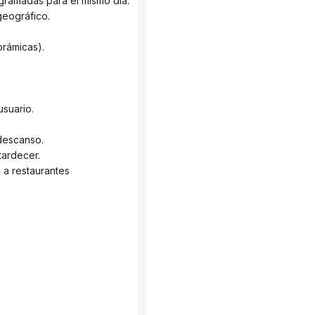
ogramadas para el mismo día.
geográfico.
orámicas).
usuario.
descanso.
tardecer.