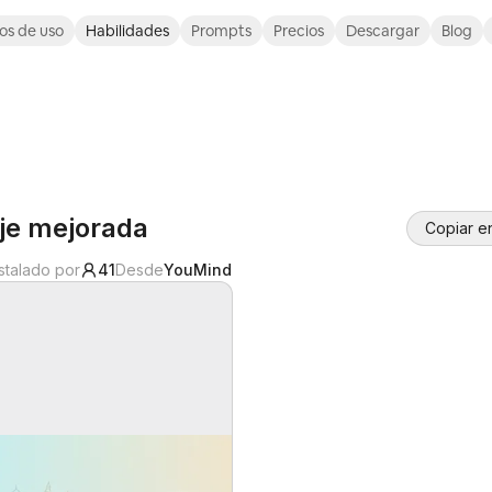
os de uso
Habilidades
Prompts
Precios
Descargar
Blog
aje mejorada
Copiar e
nstalado por
41
Desde
YouMind