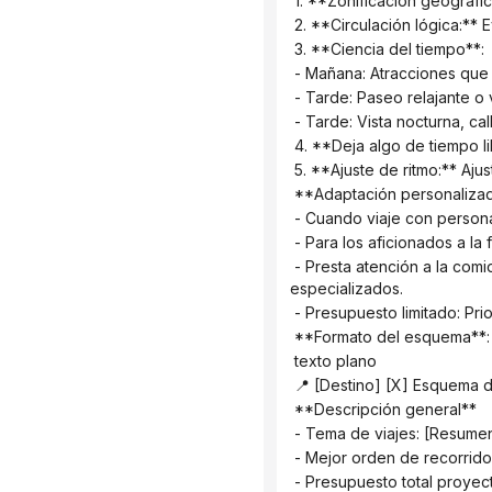
 1. **Zonificación geográf
 2. **Circulación lógica:**
 3. **Ciencia del tiempo**:
 - Mañana: Atracciones que
 - Tarde: Paseo relajante o 
 - Tarde: Vista nocturna, ca
 4. **Deja algo de tiempo l
 5. **Ajuste de ritmo:** Aju
 **Adaptación personaliza
 - Cuando viaje con person
 - Para los aficionados a la
 - Presta atención a la comida: Dedica tiempo suficiente al almuerzo y la cena, y organiza visitas a restaurantes 
especializados.
 - Presupuesto limitado: Pr
 **Formato del esquema**:
 texto plano
 📍 [Destino] [X] Esquema d
 **Descripción general**
 - Tema de viajes: [Resum
 - Mejor orden de recorrido
 - Presupuesto total proyec