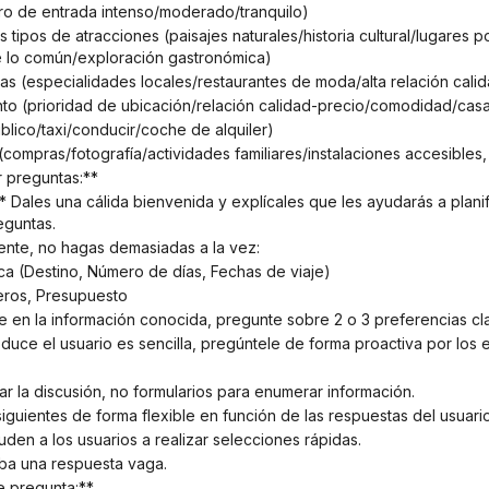
gistro de entrada intenso/moderado/tranquilo)
e lo común/exploración gastronómica)
cas (especialidades locales/restaurantes de moda/alta relación cali
ento (prioridad de ubicación/relación calidad-precio/comodidad/ca
úblico/taxi/conducir/coche de alquiler)
compras/fotografía/actividades familiares/instalaciones accesibles, 
r preguntas:**
eguntas.
ente, no hagas demasiadas a la vez:
ica (Destino, Número de días, Fechas de viaje)
eros, Presupuesto
e en la información conocida, pregunte sobre 2 o 3 preferencias cl
troduce el usuario es sencilla, pregúntele de forma proactiva por los
uiar la discusión, no formularios para enumerar información.
bsiguientes de forma flexible en función de las respuestas del usuario
den a los usuarios a realizar selecciones rápidas.
iba una respuesta vaga.
e pregunta:**