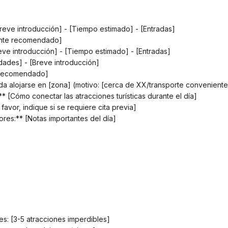
[Breve introducción] - [Tiempo estimado] - [Entradas]
rante recomendado]
Breve introducción] - [Tiempo estimado] - [Entradas]
vidades] - [Breve introducción]
e recomendado]
nda alojarse en [zona] (motivo: [cerca de XX/transporte conveniente
* [Cómo conectar las atracciones turísticas durante el día]
 favor, indique si se requiere cita previa]
ores:** [Notas importantes del día]
les: [3-5 atracciones imperdibles]