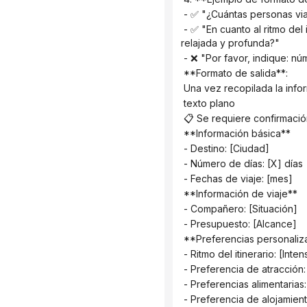
 - ✅ "¿Cuántas personas vi
 - ✅ "En cuanto al ritmo del itinerario, ¿prefiere un programa más compacto con más visitas turísticas o una experiencia más 
relajada y profunda?"
 - ❌ "Por favor, indique: n
 **Formato de salida**:
 Una vez recopilada la info
 texto plano
 📋 Se requiere confirmació
 **Información básica**
 - Destino: [Ciudad]
 - Número de días: [X] días
 - Fechas de viaje: [mes]
 **Información de viaje**
 - Compañero: [Situación]
 - Presupuesto: [Alcance]
 **Preferencias personali
 - Ritmo del itinerario: [In
 - Preferencia de atracción:
 - Preferencias alimentarias
 - Preferencia de alojamien