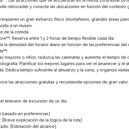
ica**: Las atracciones que se encuentran en la misma zona están pr
 Evite retroceder y conecte las ubicaciones en función del contexto 
 requieren un gran esfuerzo físico (montañismo, grandes áreas pan
visita a un museo.
lle de la comida
ibre**: Reserva entre 1 y 2 horas de tiempo flexible cada día.
sta la densidad del horario diario en función de las preferencias del 
da**:
as mayores o niños: reduzca las caminatas y aumente el tiempo de 
 fotografía: Planificar los mejores lugares para ver el amanecer y el a
iorice las atracciones gratuitas y recomiende opciones de gran valor.
el itinerario de excursión de un día
en basado en preferencias]
: [Breve explicación de la lógica de la ruta]
tado: [Estimación del alcance]