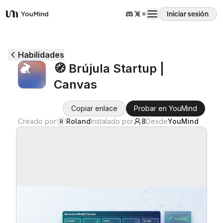
Iniciar sesión
YouMind
Resumen
Habilidades
🧭 Brújula Startup |
Casos de uso
Canvas
Habilidades
Copiar enlace
Probar en YouMind
Creado por
Roland
Instalado por
8
Desde
YouMind
R
Prompts
Precios
Descargar