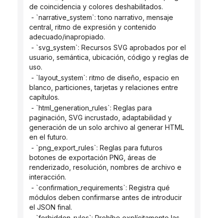
de coincidencia y colores deshabilitados.
 - `narrative_system`: tono narrativo, mensaje 
central, ritmo de expresión y contenido 
adecuado/inapropiado.
 - `svg_system`: Recursos SVG aprobados por el 
usuario, semántica, ubicación, código y reglas de 
uso.
 - `layout_system`: ritmo de diseño, espacio en 
blanco, particiones, tarjetas y relaciones entre 
capítulos.
 - `html_generation_rules`: Reglas para 
paginación, SVG incrustado, adaptabilidad y 
generación de un solo archivo al generar HTML 
en el futuro.
 - `png_export_rules`: Reglas para futuros 
botones de exportación PNG, áreas de 
renderizado, resolución, nombres de archivo e 
interacción.
 - `confirmation_requirements`: Registra qué 
módulos deben confirmarse antes de introducir 
el JSON final.
 - `forbidden_rules`: Prohíbe explícitamente las 