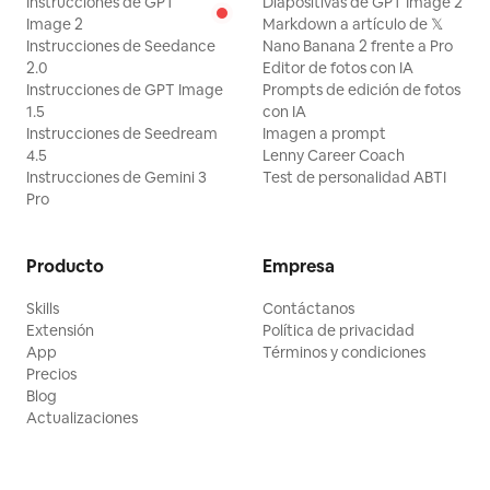
Instrucciones de GPT
Diapositivas de GPT Image 2
Image 2
Markdown a artículo de 𝕏
Instrucciones de Seedance
Nano Banana 2 frente a Pro
2.0
Editor de fotos con IA
Instrucciones de GPT Image
Prompts de edición de fotos
1.5
con IA
Instrucciones de Seedream
Imagen a prompt
4.5
Lenny Career Coach
Instrucciones de Gemini 3
Test de personalidad ABTI
Pro
Producto
Empresa
Skills
Contáctanos
Extensión
Política de privacidad
App
Términos y condiciones
Precios
Blog
Actualizaciones