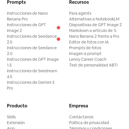
Prompts
Recursos
Instrucciones de Nano
Para agents
Banana Pro
Alternativas a NotebookLM
Instrucciones de GPT
Diapositivas de GPT Image 2
Image 2
Markdown a artículo de 𝕏
Instrucciones de Seedance
Nano Banana 2 frente a Pro
2.5
Editor de fotos con IA
Instrucciones de Seedance
Prompts de fotos
2.0
Imagen a prompt
Instrucciones de GPT Image
Lenny Career Coach
1.5
Test de personalidad ABTI
Instrucciones de Seedream
4.5
Instrucciones de Gemini 3
Pro
Producto
Empresa
Skills
Contáctanos
Extensión
Política de privacidad
App
Términos y condiciones