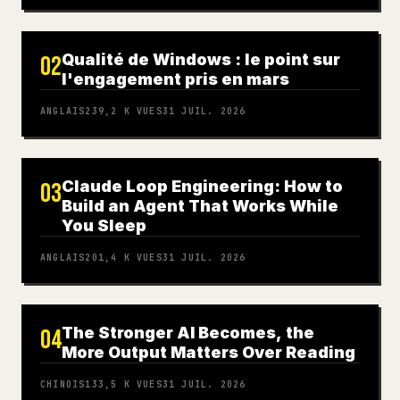
Qualité de Windows : le point sur
02
l'engagement pris en mars
ANGLAIS
239,2 K
VUES
31 JUIL. 2026
Claude Loop Engineering: How to
03
Build an Agent That Works While
You Sleep
ANGLAIS
201,4 K
VUES
31 JUIL. 2026
The Stronger AI Becomes, the
04
More Output Matters Over Reading
CHINOIS
133,5 K
VUES
31 JUIL. 2026