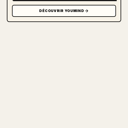
DÉCOUVRIR YOUMIND
POUR LES CRÉATEURS
TRANSFORMEZ VOTRE MARKDOWN
EN UN ARTICLE 𝕏 IMPECCABLE
Quand vous publiez vos propres textes
longs, la mise en forme 𝕏 des images,
tableaux et blocs de code est pénible.
YouMind transforme un brouillon Markdown
complet en un article 𝕏 impeccable, prêt