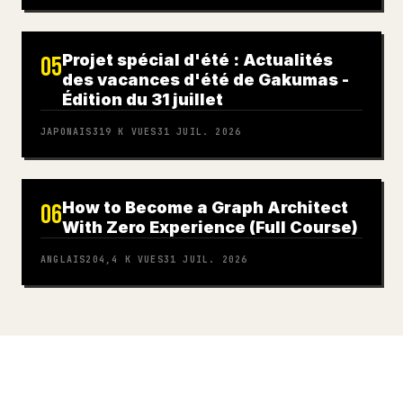
Projet spécial d'été : Actualités
05
des vacances d'été de Gakumas -
Édition du 31 juillet
JAPONAIS
319 K
VUES
31 JUIL. 2026
How to Become a Graph Architect
06
With Zero Experience (Full Course)
ANGLAIS
204,4 K
VUES
31 JUIL. 2026