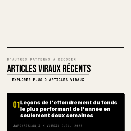
à publier.
ESSAYER MARKDOWN VERS 𝕏
D'AUTRES PATTERNS À DÉCODER
ARTICLES VIRAUX RÉCENTS
EXPLORER PLUS D'ARTICLES VIRAUX
Leçons de l'effondrement du fonds
01
le plus performant de l'année en
seulement deux semaines
JAPONAIS
168,3 K
VUES
31 JUIL. 2026