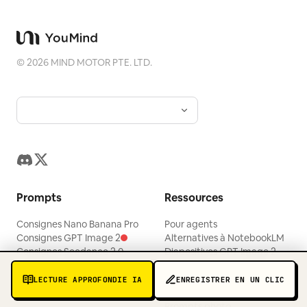
©
2026
MIND MOTOR PTE. LTD.
Prompts
Ressources
Consignes Nano Banana Pro
Pour agents
Consignes GPT Image 2
Alternatives à NotebookLM
Consignes Seedance 2.0
Diapositives GPT Image 2
Consignes GPT Image 1.5
Markdown vers article 𝕏
Consignes Seedream 4.5
Nano Banana 2 face à Pro
LECTURE APPROFONDIE IA
ENREGISTRER EN UN CLIC
Consignes Gemini 3 Pro
Éditeur photo IA
Prompts photo