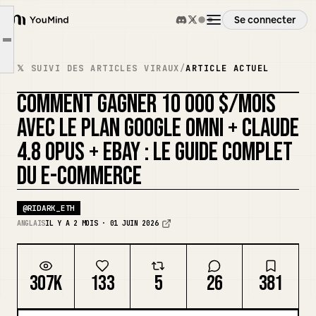
Introduction : L'architecture de base
Se connecter
Partie 1. Configuration de chaque composant
YouMind
Article outline
Partie 2. Intégration et automatisation (Code Python de production)
Aperçu
𝕏 SUIVI DES ARTICLES VIRAUX
/
ARTICLE ACTUEL
Partie 3. Prompt système pour Claude 4.8 Opus (Anti-hallucination + Rédaction SEO)
COMMENT GAGNER 10 000 $/MOIS
Partie 4. Stratégie de monétisation : Atteindre 10 000 $/mois (deux canaux à haut rendement)
Cas d'usage
REMIXER LA COUVERTURE
AVEC LE PLAN GOOGLE OMNI + CLAUDE
4.8 OPUS + EBAY : LE GUIDE COMPLET
Compétences
DU E-COMMERCE
Invites
@
RIDARK_ETH
ANGLAIS
IL Y A 2 MOIS · 01 JUIN 2026
Tarifs
307K
133
5
26
381
Télécharger