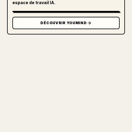
espace de travail IA.
DÉCOUVRIR YOUMIND
POUR LES CRÉATEURS
TRANSFORMEZ VOTRE MARKDOWN
EN UN ARTICLE 𝕏 IMPECCABLE
Quand vous publiez vos propres textes
longs, la mise en forme 𝕏 des images,
tableaux et blocs de code est pénible.
YouMind transforme un brouillon Markdown