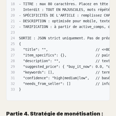
18
- TITRE : max 80 caractères. Placez en tête ce
19
  Interdit : TOUT EN MAJUSCULES, mots répétés,
20
- SPÉCIFICITÉS DE L'ARTICLE : remplissez CHAQU
21
- DESCRIPTION : optimisée pour mobile, texte b
22
- TARIFICATION : à partir de active_comps, don
23
24
SORTIE : JSON strict uniquement. Pas de préamb
25
{
26
  "title": "",                       // <=80 c
27
  "item_specifics": {},              // paires
28
  "description": "",                 // texte 
29
  "suggested_price": { "buy_it_now": 0.0, "qui
30
  "keywords": [],                    // termes
31
  "confidence": "high|medium|low",   // basé s
32
  "needs_from_seller": []            // inform
33
}
Partie 4. Stratégie de monétisation :