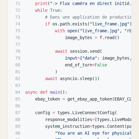
71
print
(
"-> Flux caméra en direct initié...
72
while
True
:
73
# Dans une application de production,
74
if
 os
.
path
.
exists
(
"live_frame.jpg"
)
:
75
with
open
(
"live_frame.jpg"
,
"rb"
)
76
                image_bytes 
=
 f
.
read
(
)
77
78
await
 session
.
send
(
79
input
=
{
"data"
:
 image_bytes
,
"
80
                end_of_turn
=
False
81
)
82
await
 asyncio
.
sleep
(
1
)
83
84
async
def
main
(
)
:
85
    ebay_token 
=
 get_ebay_app_token
(
EBAY_CLIE
86
87
    config 
=
 types
.
LiveConnectConfig
(
88
        response_modalities
=
[
types
.
LiveModali
89
        system_instruction
=
types
.
Content
(
part
90
"You are an AI eye for physical p