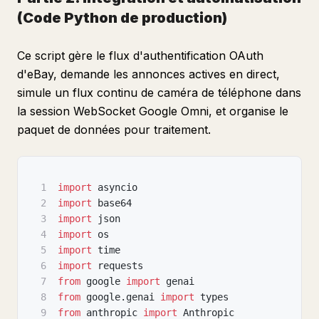
(Code Python de production)
Ce script gère le flux d'authentification OAuth
d'eBay, demande les annonces actives en direct,
simule un flux continu de caméra de téléphone dans
la session WebSocket Google Omni, et organise le
paquet de données pour traitement.
1
import
 asyncio
2
import
 base64
3
import
 json
4
import
 os
5
import
 time
6
import
 requests
7
from
 google 
import
 genai
8
from
 google
.
genai 
import
 types
9
from
 anthropic 
import
 Anthropic