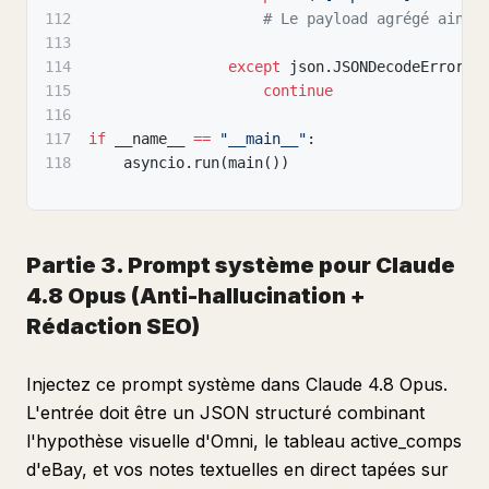
112
# Le payload agrégé ainsi
113
114
except
 json
.
JSONDecodeError
:
115
continue
116
117
if
 __name__ 
==
"__main__"
:
118
    asyncio
.
run
(
main
(
)
)
Partie 3. Prompt système pour Claude
4.8 Opus (Anti-hallucination +
Rédaction SEO)
Injectez ce prompt système dans Claude 4.8 Opus.
L'entrée doit être un JSON structuré combinant
l'hypothèse visuelle d'Omni, le tableau active_comps
d'eBay, et vos notes textuelles en direct tapées sur