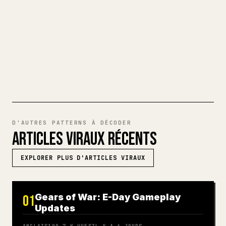
complet en un article 𝕏 impeccable, prêt
à publier.
ESSAYER MARKDOWN VERS 𝕏
D'AUTRES PATTERNS À DÉCODER
ARTICLES VIRAUX RÉCENTS
EXPLORER PLUS D'ARTICLES VIRAUX
Gears of War: E-Day Gameplay
01
Updates