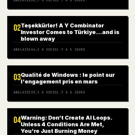
ANGLAIS
100,7 K
VUES
IL Y A 6 JOURS
Teşekkürler! A Y Combinator
02
Investor Comes to Türkiye…and is
blown away
ANGLAIS
144,2 K
VUES
IL Y A 5 JOURS
Qualité de Windows : le point sur
03
l'engagement pris en mars
ANGLAIS
239,2 K
VUES
IL Y A 6 JOURS
Warning: Don't Create AI Loops.
04
Unless 4 Conditions Are Met,
You're Just Burning Money