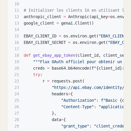
10
11
# Initialiser les clients IA en utilisant les
12
anthropic_client 
=
 Anthropic
(
api_key
=
os
.
envir
13
google_client 
=
 genai
.
Client
(
)
14
15
EBAY_CLIENT_ID 
=
 os
.
environ
.
get
(
"EBAY_CLIENT_
16
EBAY_CLIENT_SECRET 
=
 os
.
environ
.
get
(
"EBAY_CLI
17
18
def
get_ebay_app_token
(
client_id
,
 client_secr
19
"""Flux OAuth officiel pour obtenir un je
20
    creds 
=
 base64
.
b64encode
(
f"
{
client_id
}
:
{
c
21
try
:
22
        r 
=
 requests
.
post
(
23
"https://api.ebay.com/identity/v1
24
            headers
=
{
25
"Authorization"
:
f"Basic 
{
cre
26
"Content-Type"
:
"application/
27
}
,
28
            data
=
{
29
"grant_type"
:
"client_credent