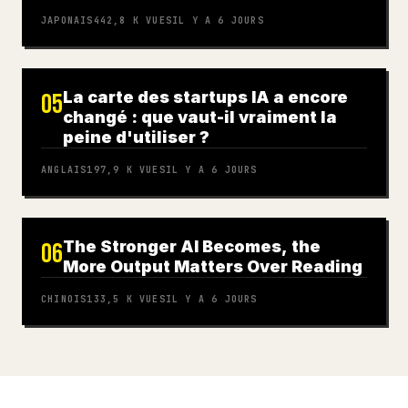
JAPONAIS
442,8 K
VUES
IL Y A 6 JOURS
La carte des startups IA a encore
05
changé : que vaut-il vraiment la
peine d'utiliser ?
ANGLAIS
197,9 K
VUES
IL Y A 6 JOURS
The Stronger AI Becomes, the
06
More Output Matters Over Reading
CHINOIS
133,5 K
VUES
IL Y A 6 JOURS