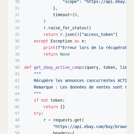
30
"scope"
:
"https://api.ebay.co
31
}
,
32
            timeout
=
15
,
33
)
34
        r
.
raise_for_status
(
)
35
return
 r
.
json
(
)
[
"access_token"
]
36
except
 Exception 
as
 e
:
37
print
(
f"Erreur lors de la récupératio
38
return
None
39
40
def
get_ebay_active_comps
(
query
,
 token
,
 limit
41
"""
42
    Récupère les annonces concurrentes ACTIVE
43
    Remarque : Les données de ventes sont res
44
    """
45
if
not
 token
:
46
return
{
}
47
try
:
48
        r 
=
 requests
.
get
(
49
"https://api.ebay.com/buy/browse/
50
            headers
=
{