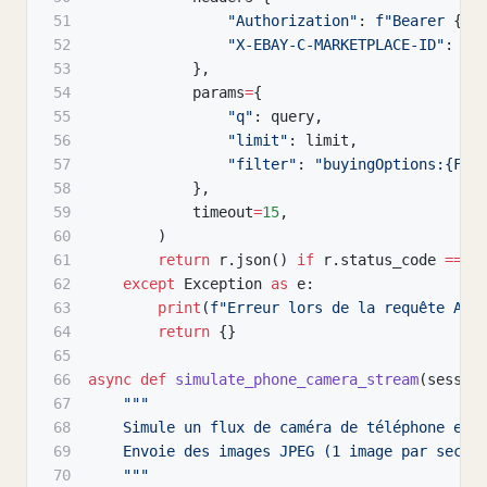
51
"Authorization"
:
f"Bearer 
{
to
52
"X-EBAY-C-MARKETPLACE-ID"
:
"E
53
}
,
54
            params
=
{
55
"q"
:
 query
,
56
"limit"
:
 limit
,
57
"filter"
:
"buyingOptions:{FIX
58
}
,
59
            timeout
=
15
,
60
)
61
return
 r
.
json
(
)
if
 r
.
status_code 
==
2
62
except
 Exception 
as
 e
:
63
print
(
f"Erreur lors de la requête API
64
return
{
}
65
66
async
def
simulate_phone_camera_stream
(
sessio
67
"""
68
    Simule un flux de caméra de téléphone en 
69
    Envoie des images JPEG (1 image par secon
70
    """