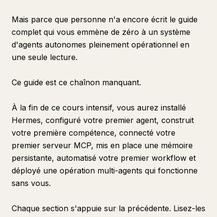
Section 11 : Modèles de compétences avancés
Mais parce que personne n'a encore écrit le guide
complet qui vous emmène de zéro à un système
Processus
d'agents autonomes pleinement opérationnel en
Processus
une seule lecture.
Processus
Résultat
Ce guide est ce chaînon manquant.
Objectif
À la fin de ce cours intensif, vous aurez installé
Processus
Hermes, configuré votre premier agent, construit
Résultat
votre première compétence, connecté votre
Objectif
premier serveur MCP, mis en place une mémoire
persistante, automatisé votre premier workflow et
Processus
déployé une opération multi-agents qui fonctionne
Résultat
sans vous.
Section 12 : Dépannage et opérations
Section 13 : Prochaines étapes et ressources
Chaque section s'appuie sur la précédente. Lisez-les