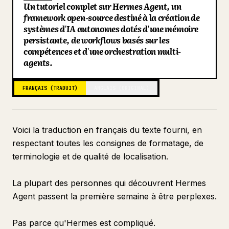
Un tutoriel complet sur Hermes Agent, un
Déclencheur
Blog
framework open-source destiné à la création de
systèmes d'IA autonomes dotés d'une mémoire
Processus
persistante, de workflows basés sur les
Résultat
Mises à jour
compétences et d'une orchestration multi-
agents.
performance-tracker
Objectif
FRANÇAIS (TRADUIT)
ANGLAIS (ORIGINAL)
Déclencheur
Processus
Voici la traduction en français du texte fourni, en
Résultat
respectant toutes les consignes de formatage, de
Section 10 : Opérations multi-agents
terminologie et de qualité de localisation.
pipeline-orchestrator
Objectif
La plupart des personnes qui découvrent Hermes
Agent passent la première semaine à être perplexes.
Déclencheur
Processus
Pas parce qu'Hermes est compliqué.
Résultat