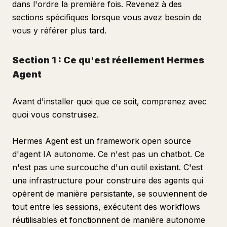
Contrôle Qualité
dans l'ordre la première fois. Revenez à des
sections spécifiques lorsque vous avez besoin de
Processus Informé par la Mémoire
vous y référer plus tard.
Section 12 : Résolution des Problèmes Courants
Section 13 : Mesurer et Améliorer Votre Opération
Section 1 : Ce qu'est réellement Hermes
weekly-review
Agent
Objectif
Avant d'installer quoi que ce soit, comprenez avec
Déclencheur
quoi vous construisez.
Processus
Sortie
Hermes Agent est un framework open source
Section 14 : Le Plan de Construction sur 90 Jours
d'agent IA autonome. Ce n'est pas un chatbot. Ce
n'est pas une surcouche d'un outil existant. C'est
La Réalité Composée
une infrastructure pour construire des agents qui
opèrent de manière persistante, se souviennent de
tout entre les sessions, exécutent des workflows
réutilisables et fonctionnent de manière autonome