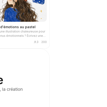
 d'émotions au pastel
une illustration chaleureuse pour
nus émotionnels ? Écrivez une
ou une émotion, et obtenez une
3
200
on apaisante au pastel à l'huile :
es dessinés à la main, objets du
éparpillés et citation manuscrite.
pour chaque publication.
e
 la création