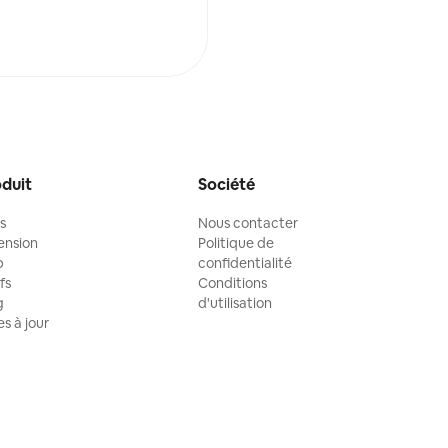
duit
Société
ls
Nous contacter
ension
Politique de
p
confidentialité
fs
Conditions
g
d'utilisation
es à jour