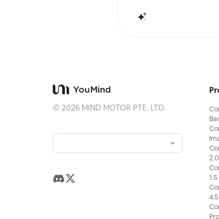
Pr
©
2026
MIND MOTOR PTE. LTD.
Co
Ba
Co
Im
Co
2.0
Co
1.5
Co
4.5
Co
Pr