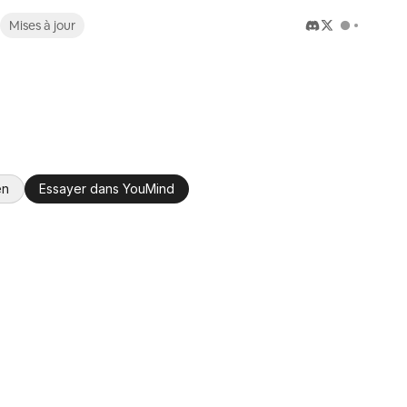
Mises à jour
en
Essayer dans YouMind