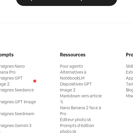
ompts
Ressources
Pro
nsignes Nano
Pour agents
Skil
nana Pro
Alternatives à
Ext
nsignes GPT
NotebookLM
Ap
age 2
Diapositives GPT
Tari
nsignes Seedance
Image 2
Blo
Markdown vers article
Mis
nsignes GPT Image
𝕏
Nano Banana 2 face à
nsignes Seedream
Pro
Éditeur photo IA
nsignes Gemini 3
Prompts d'édition
o
photo IA