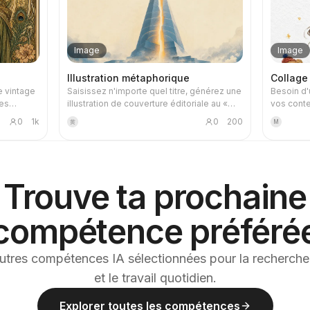
Image
Image
Illustration métaphorique
Collage
e vintage
Saisissez n'importe quel titre, générez une
Besoin d'
les
illustration de couverture éditoriale au «
vos conte
e. Dites-
style métaphorique élégant » qui répond
citation 
0
1k
0
200
黄
M
(comme la
précisément au titre : texture de peinture
illustrati
animée ou
en aérosol granuleuse, palette discrète
personnag
 voulez
composée de bleu brumeux, de blanc
quotidien 
tarot au
cassé et de touches chaudes, une seule
Parfaite 
ns
métaphore visuelle, beaucoup d'espace
Trouve ta prochaine
eu
blanc, bannière 16:9. Convient aux
 unique
actualités, podcasts, articles et
 avec des
newsletters pour illustrer leurs titres.
compétence préféré
s effet
ement le
iées de
utres compétences IA sélectionnées pour la recherche,
uement un
et le travail quotidien.
tion
 la tâche
Explorer toutes les compétences