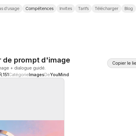
s d'usage
Compétences
Invites
Tarifs
Télécharger
Blog
r de prompt d'image
Copier le li
mage + dialogue guidé.
151
Catégorie
Images
De
YouMind