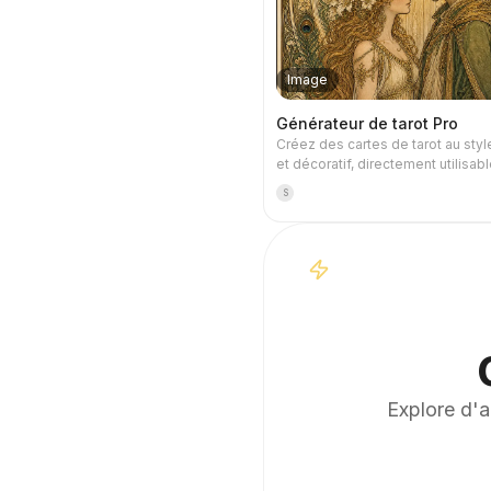
Image
Générateur de tarot Pro
Créez des cartes de tarot au styl
et décoratif, directement utilisab
comme fond d'écran de téléphon
S
lui le thème que vous préférez 
mythologie nordique, une série 
un jeu IP) ou quelles cartes vous
tirer, et il générera des cartes de 
style cohérent et aux significatio
raffinées. Il prend en charge un j
complet de 78 cartes, un groupe
ou une sélection personnalisée,
visuels détaillés et élégants, san
plastique d'IA. Vous pouvez égal
combiner avec les tâches planif
Explore d'a
YouMind pour obtenir automatiq
tirage de cartes et une interpréta
chaque matin (la configuration de
planifiée est requise).