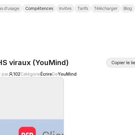
s d'usage
Compétences
Invites
Tarifs
Télécharger
Blog
S viraux (YouMind)
Copier le li
é par
102
Catégorie
Écrire
De
YouMind