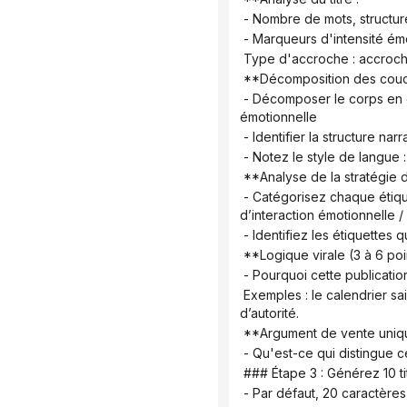
 - Nombre de mots, structu
 - Marqueurs d'intensité émot
 Type d'accroche : accroche
 **Décomposition des couc
 - Décomposer le corps en couches : accroche → résonance du point douloureux → solution/méthodologie → conclusion 
émotionnelle
 - Identifier la structure na
 - Notez le style de langue :
 **Analyse de la stratégie 
 - Catégorisez chaque étiquette : mot-clé principal / mot-clé de scène / mot-clé d’ingrédient/de catégorie / mot-clé 
d’interaction émotionnelle /
 - Identifiez les étiquettes 
 **Logique virale (3 à 6 poi
 - Pourquoi cette publicati
 Exemples : le calendrier saisonnier, la résonance émotionnelle, l’attrait visuel, la facilité d’action, le capital social, le signal 
d’autorité.
 **Argument de vente uniq
 - Qu'est-ce qui distingue c
 ### Étape 3 : Générez 10 t
 - Par défaut, 20 caractères