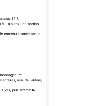
étapes 1 à 8 |
 |
e Xiaohongshu**
 à jour, puis arrêtez-la.