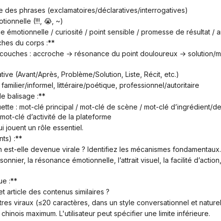
re des phrases (exclamatoires/déclaratives/interrogatives)
ionnelle (!!!, 😭, ~)
 émotionnelle / curiosité / point sensible / promesse de résultat / 
hes du corps :**
rrative (Avant/Après, Problème/Solution, Liste, Récit, etc.)
 familier/informel, littéraire/poétique, professionnel/autoritaire
de balisage :**
 mot-clé d’activité de la plateforme
qui jouent un rôle essentiel.
nts) :**
on est-elle devenue virale ? Identifiez les mécanismes fondamentaux.
ue :**
et article des contenus similaires ?
itres viraux (≤20 caractères, dans un style conversationnel et nature
 chinois maximum. L'utilisateur peut spécifier une limite inférieure.