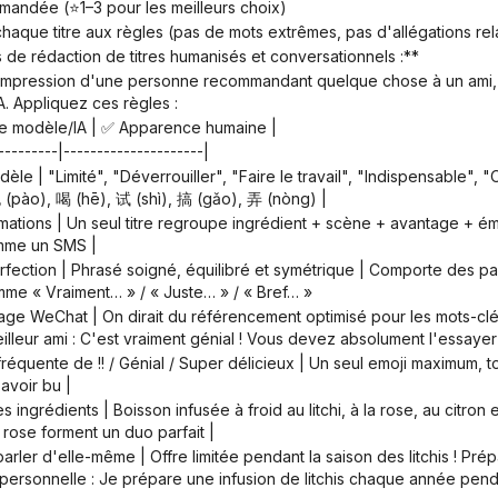
ommandée (⭐1–3 pour les meilleurs choix)
 chaque titre aux règles (pas de mots extrêmes, pas d'allégations relat
de rédaction de titres humanisés et conversationnels :**
. Appliquez ces règles :
de modèle/IA | ✅ Apparence humaine |
----------|---------------------|
泡 (pào), 喝 (hē), 试 (shì), 搞 (gǎo), 弄 (nòng) |
mme un SMS |
e « Vraiment… » / « Juste… » / « Bref… »
leur ami : C'est vraiment génial ! Vous devez absolument l'essayer 
avoir bu |
la rose forment un duo parfait |
personnelle : Je prépare une infusion de litchis chaque année pendant