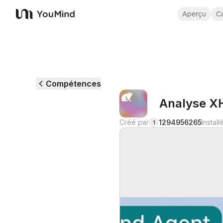
Aperçu
Ca
YouMind
Compétences
Analyse XH
Créé par
1294956265
Install
1