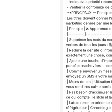
 - Indiquez la priorité rec
 - Vérifier la conformité de
 **PRINCIPAUX — Principes 
 Les titres doivent donner l'impression d'une personne recommandant quelque chose à un ami, et non d'un texte 
marketing généré par une IA
 | Principe | ❌ Apparence 
 |-----------|----------------
 | Supprimer les mots du modèle | "Limité", "Déverrouiller", "Faire le travail", "Indispensable", "Organiser" | Utilisez des 
verbes de tous les jours : 
 | Réduire la densité d'informations | Un seul titre regroupe ingrédient + scène + avantage + émotion | Un seul titre dit 
exactement une chose, co
 | Ajoute une touche d'imperfection | Phrasé soigné, équilibré et symétrique | Comporte des pauses, des bizarreries, des 
pensées inachevées — comm
 | Comme envoyer un message WeChat | On dirait du référencement optimisé pour les mots-clés | On dirait que vous 
envoyez un SMS à votre meil
 | Moins de cris | Utilisation fréquente de !! / Génial / Super délicieux | Un seul emoji maximum, ton décontracté : Rose clair, 
vous rend très calme après 
 | Pas besoin d'accumuler les ingrédients | Boisson infusée à froid au litchi, à la rose, au citron et au miel | Dites simplement 
ce qui compte : le litchi et 
 | Laissez mon expérience parler d'elle-même | Offre limitée pendant la saison des litchis ! Préparez une infusion à froid au 
réfrigérateur | Chronologie 