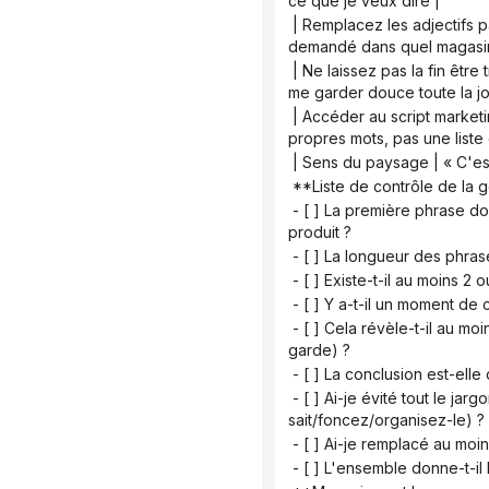
ce que je veux dire |
 | Remplacez les adjectifs par des chiffres précis | "Super délicieux" "Incroyablement rafraîchissant" | "Mon ami m'a 
demandé dans quel magasin j
 | Ne laissez pas la fin être trop abrupte | « Vas-y, essaie ! » « Arrange-le tout de suite ! » | Une fin douce : Ce pot suffit à 
me garder douce toute la jo
 | Accéder au script marketing | Sœurs/ Enregistrer ceci/ Recommander/ Absolument génial/ Quelqu'un sait ? | Utilisez vos 
propres mots, pas une liste
 | Sens du paysage | « C'est
 **Liste de contrôle de la 
 - [ ] La première phrase donne-t-elle l'impression d'être une réflexion à voix haute plutôt qu'une présentation de 
produit ?
 - [ ] La longueur des phras
 - [ ] Existe-t-il au moins 2
 - [ ] Y a-t-il un moment d
 - [ ] Cela révèle-t-il au moins une petite imperfection ou un conseil (des personnes réelles partagent leurs mises en 
garde) ?
 - [ ] La conclusion est-ell
 - [ ] Ai-je évité tout le jargon utilisé dans les opérations (sœurs/marque-page/recommander/absolument génial/qui 
sait/foncez/organisez-le) ?
 - [ ] Ai-je remplacé au mo
 - [ ] L'ensemble donne-t-