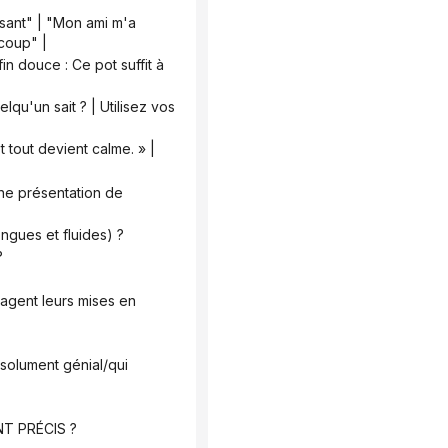
 coup" |
t tout devient calme. » |
ongues et fluides) ?
?
ENT PRÉCIS ?