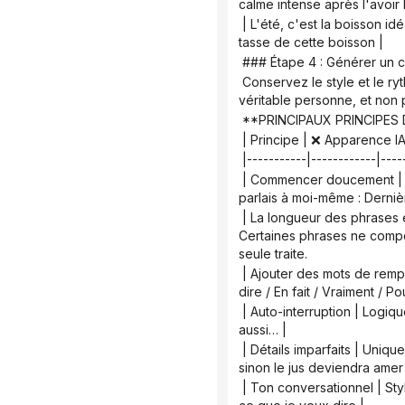
calme intense après l'avoir 
 | L'été, c'est la boisson idéale ! Douce et délicieuse | Quand il fait trop chaud pour bouger, préparez-vous une bonne 
tasse de cette boisson |
 ### Étape 4 : Générer un 
 Conservez le style et le rythme émotionnel du texte original, mais le résultat doit donner l'impression d'être écrit par une 
véritable personne, et non 
 **PRINCIPAUX PRINCIPE
 | Principe | ❌ Apparence 
 |-----------|------------|----
 | Commencer doucement | "Aujourd'hui, je partage une boisson d'été..." "Mes sœurs, gardez ça !" | Comme si je me 
parlais à moi-même : Dernièr
 | La longueur des phrases est variable | Chaque phrase est bien structurée et parallèle, avec une longueur uniforme | 
Certaines phrases ne compo
seule traite.
 | Ajouter des mots de remplissage | Sans que cela sonne comme du langage parlé | Insérer naturellement : Bref / C'est-à-
dire / En fait / Vraiment / P
 | Auto-interruption | Logique, allant droit au but | Digressions occasionnelles : Ah oui… / J’ai oublié de mentionner… / Et 
aussi… |
 | Détails imparfaits | Uniquement les aspects positifs | Défauts mineurs révélés : Ne pas faire tremper plus de 8 heures, 
sinon le jus deviendra amer 
 | Ton conversationnel | Style monologue | Comme si un ami écoutait à l'autre bout du fil : Tu verras en essayant / Tu vois 