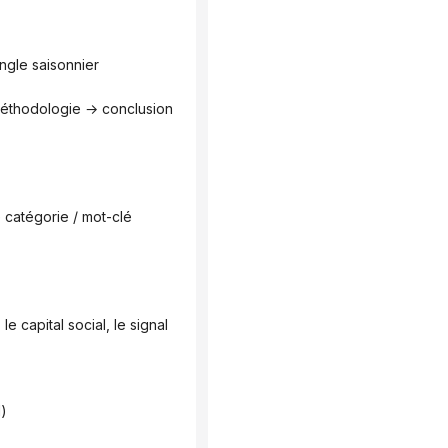
angle saisonnier
l)