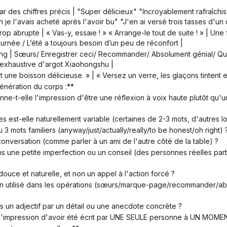
e l'avais acheté après l'avoir bu" "J'en ai versé trois tasses d'un
urnée / L’été a toujours besoin d’un peu de réconfort |
 exhaustive d'argot Xiaohongshu |
 une boisson délicieuse. » | « Versez un verre, les glaçons tintent e
génération du corps :**
es est-elle naturellement variable (certaines de 2-3 mots, d'autres l
 ou 3 mots familiers (anyway/just/actually/really/to be honest/oh right) 
e conversation (comme parler à un ami de l'autre côté de la table) ?
e douce et naturelle, et non un appel à l'action forcé ?
ins un adjectif par un détail ou une anecdote concrète ?
il l'impression d'avoir été écrit par UNE SEULE personne à UN MOM