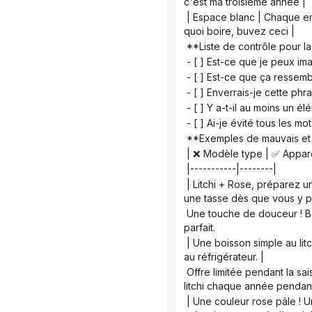
c'est ma troisième année |
 | Espace blanc | Chaque emplacement rempli d'informations | Laissez le lecteur se demander : Quand vous ne savez pas 
quoi boire, buvez ceci |
 **Liste de contrôle pour la 
 - [ ] Est-ce que je peux i
 - [ ] Est-ce que ça ressem
 - [ ] Enverrais-je cette p
 - [ ] Y a-t-il au moins un é
 - [ ] Ai-je évité tous le
 **Exemples de mauvais et
 | ❌ Modèle type | ✅ Appa
 |-----------|--------|
 | Litchi + Rose, préparez une théière au réfrigérateur 🌹 | Préparez une théière et mettez-la au réfrigérateur, servez-vous 
une tasse dès que vous y 
 Une touche de douceur ! Boisson infusée à froid au litchi et à la rose 🌸 | Vraiment, le litchi et la rose forment un accord 
parfait.
 | Une boisson simple au litchi et à la rose – il suffit de tout mettre dans la casserole ! | Seulement trois ingrédients, le reste 
au réfrigérateur. |
 Offre limitée pendant la saison des litchis ! Préparez une infusion de litchi au réfrigérateur ! | Je prépare de l'infusion de 
litchi chaque année pendant 
 | Une couleur rose pâle ! Une gorgée et vous vous sentez apaisé. | Sa couleur rose pâle vous procure une sensation de 