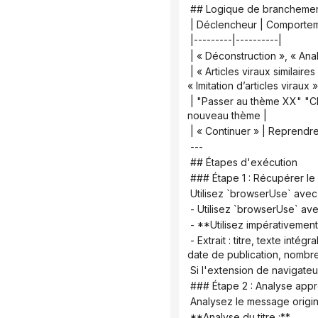
 ## Logique de brancheme
 | Déclencheur | Comportem
 |---------|----------|
 | « Déconstruction », « Ana
 | « Articles viraux similaires » « Imitation d’articles dans le même style » | Exécutez les étapes 1 à 8 + ajoutez une section 
« Imitation d’articles virau
 | "Passer au thème XX" "Changer de thème" | Modifier le document existant et remplacer tout le contenu associé par le 
nouveau thème |
 | « Continuer » | Reprendre
 ---
 ## Étapes d'exécution
 ### Étape 1 : Récupérer l
 Utilisez `browserUse` avec
 - Utilisez `browserUse` a
 - **Utilisez impérativemen
 - Extrait : titre, texte intégral, mots-clés, nombre de mentions « J’aime », de collectes et de commentaires, nom de l’auteur, 
date de publication, nombr
 Si l'extension de navigateur
 ### Étape 2 : Analyse app
 Analysez le message origin
 **Analyse du titre :**