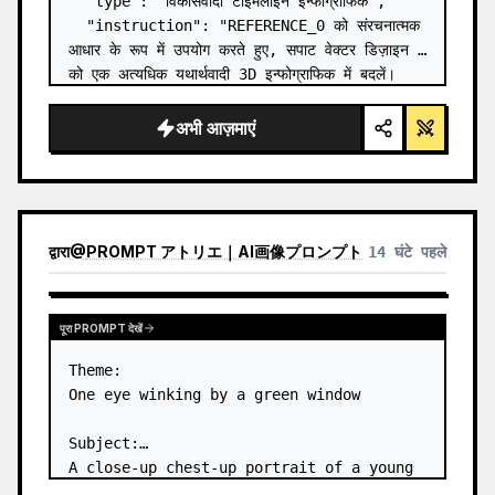
  "type": "विकासवादी टाइमलाइन इन्फोग्राफिक",

  "instruction": "REFERENCE_0 को संरचनात्मक 
आधार के रूप में उपयोग करते हुए, सपाट वेक्टर डिज़ाइन 
को एक अत्यधिक यथार्थवादी 3D इन्फोग्राफिक में बदलें। 
चिकने रैंप को अलग-अलग पत्थर की सीढ़ियों से बदलें और 
सभी जीवों को…
अभी आज़माएं
द्वारा
@
PROMPT アトリエ｜AI画像プロンプト
14 घंटे पहले
पूरा PROMPT देखें
Theme:

One eye winking by a green window

Subject:

A close-up chest-up portrait of a young 
woman wearing a 
white lace-trimmed 