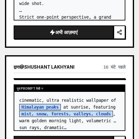
wide shot.

Strict one-point perspective, a grand 
heavenly staircase paved with light 
golden jade, passing through the sea of 
अभी आज़माएं
clouds from the bottom…
द्वारा
@
SHUSHANT LAKHYANI
16 घंटे पहले
पूरा PROMPT देखें
cinematic, ultra realistic wallpaper of 
Himalayan peaks
 at sunrise, featuring 
mist, snow, forests, valleys, clouds
, 
warm golden morning light, volumetric 
sun rays, dramatic…