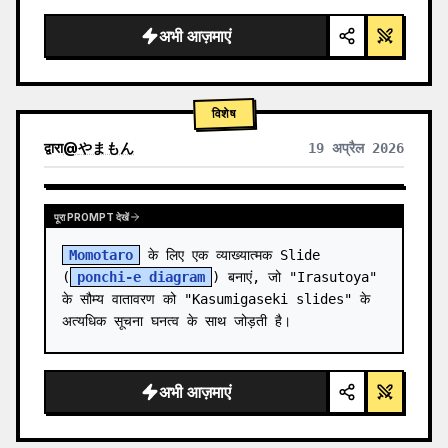
  "background": "
सॉफ्ट पर्पल और ब्लू ग्रेडिएंट
",

  "he…
अभी आज़माएं
विशेष
द्वारा
@
やまもん
19 अप्रैल 2026
अन्य मॉडल के परिणाम देखें
पूरा PROMPT देखें
Momotaro
 के लिए एक व्याख्यात्मक Slide 
(
ponchi-e diagram
) बनाएं, जो "Irasutoya" 
के सौम्य वातावरण को "Kasumigaseki slides" के 
अत्यधिक सूचना घनत्व के साथ जोड़ती है।
अभी आज़माएं