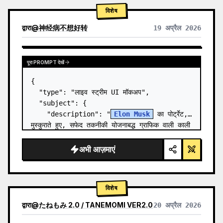
विशेष
द्वारा
@
神经病不想好转
19 अप्रैल 2026
पूरा PROMPT देखें
{

  "type": "लाइव स्ट्रीम UI मॉकअप",

  "subject": {

    "description": "
Elon Musk
 का पोर्ट्रेट, 
मुस्कुराते हुए, सफेद तकनीकी योजनाबद्ध ग्राफिक वाली काली 
टी-शर्ट पहने हुए",

    "background": "बाईं ओर '{argument 
अभी आज़माएं
name=\"le…
विशेष
द्वारा
@
たねもみ 2.0 / TANEMOMI VER2.0
20 अप्रैल 2026