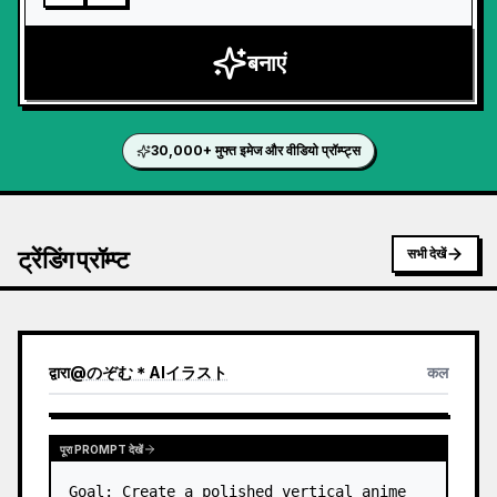
बनाएं
30,000+ मुफ्त इमेज और वीडियो प्रॉम्प्ट्स
ट्रेंडिंग प्रॉम्प्ट
सभी देखें
द्वारा
@
のぞむ＊AIイラスト
कल
पूरा PROMPT देखें
Goal: Create a polished vertical anime 