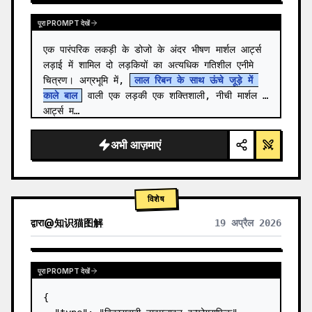
पूरा PROMPT देखें
एक पारंपरिक लकड़ी के डोजो के अंदर भीषण मार्शल आर्ट्स 
लड़ाई में शामिल दो लड़कियों का अत्यधिक गतिशील एनीमे 
चित्रण। अग्रभूमि में, 
लाल रिबन के साथ ऊंचे जूड़े में 
काले बाल
 वाली एक लड़की एक शक्तिशाली, नीची मार्शल 
आर्ट्स म…
अभी आज़माएं
विशेष
द्वारा
@
知识猫图解
19 अप्रैल 2026
पूरा PROMPT देखें
{
