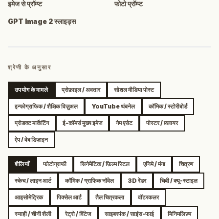
इमेज से प्रॉम्प्ट
फोटो प्रॉम्प्ट
GPT Image 2 स्लाइड्स
श्रेणी के अनुसार
उपयोग के मामले
प्रोफ़ाइल / अवतार
सोशल मीडिया पोस्ट
इन्फोग्राफिक / शैक्षिक विज़ुअल
YouTube थंबनेल
कॉमिक / स्टोरीबोर्ड
प्रोडक्ट मार्केटिंग
ई-कॉमर्स मुख्य इमेज
गेम एसेट
पोस्टर / फ़्लायर
ऐप / वेब डिज़ाइन
शैलियाँ
फोटोग्राफी
सिनेमैटिक / फ़िल्म स्टिल
एनिमे / मंगा
चित्रण
स्केच / लाइन आर्ट
कॉमिक / ग्राफिक नॉवेल
3D रेंडर
चिबी / क्यू-स्टाइल
आइसोमेट्रिक
पिक्सेल आर्ट
तैल चित्रकला
वॉटरकलर
स्याही / चीनी शैली
रेट्रो / विंटेज
साइबरपंक / साइंस-फाई
मिनिमलिज़्म