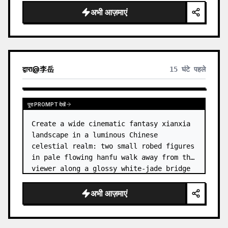
dress
 leaning her cheek on one hand and 
अभी आज़माएं
smiling with one eye closed at a wooden 
table in a {argum…
द्वारा
@
李岳
15 घंटे पहले
पूरा PROMPT देखें
Create a wide cinematic fantasy xianxia 
landscape in a luminous Chinese 
celestial realm: two small robed figures 
in pale flowing hanfu walk away from the 
viewer along a glossy white-jade bridge 
toward an enormous ornate palace gate 
rising from a mirror-still l…
अभी आज़माएं