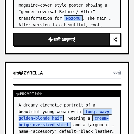
magazine-cover style poster showing a 
“gender-reversal Before / After” 
transformation for 
Nozomu
. The main 
After version is a beautiful, cool, 
androgynous anime boy who preserves…
अभी आज़माएं
द्वारा
@
ZYRELLA
परसों
पूरा PROMPT देखें
A dreamy cinematic portrait of a 
beautiful young woman with 
long, wavy 
golden-blonde hair
, wearing a 
cream-
beige oversized shirt
 and a {argument 
name="accessory" default="black leather…