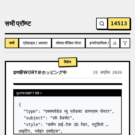
सभी प्रॉम्प्ट
14513
सभी
प्रोफ़ाइल / अवतार
सोशल मीडिया पोस्ट
इन्फोग्राफिक / शैक्षिक विज़ुअल
विशेष
द्वारा
@
WORY＠ホッピング中
19 अप्रैल 2026
पूरा PROMPT देखें
{

  "type": "एक्सप्लोडेड व्यू प्रोडक्ट डायग्राम पोस्टर",

  "subject": "VR हेडसेट",

  "style": "क्लीन हाई-टेक 3D रेंडर, स्टूडियो 
लाइटिंग, ग्लोइंग एक्सेंट्स",
