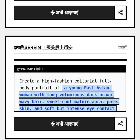
अभी आज़माएं
द्वारा
@
SEREIN ｜买美股上币安
परसों
पूरा PROMPT देखें
Create a high-fashion editorial full-
body portrait of 
a young East Asian 
woman with long voluminous dark brown 
wavy hair, sweet-cool mature aura, pale 
skin, and soft but intense eye contact
standing in an aband…
अभी आज़माएं