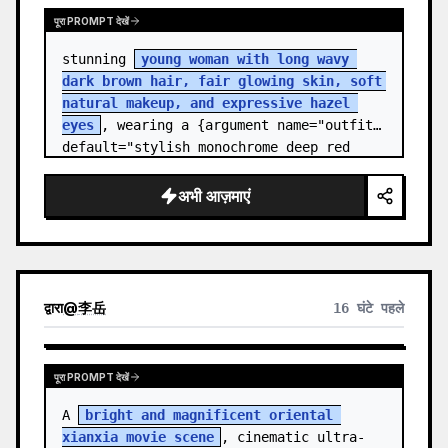
पूरा PROMPT देखें
stunning 
young woman with long wavy 
dark brown hair, fair glowing skin, soft 
natural makeup, and expressive hazel 
eyes
, wearing a {argument name="outfit" 
default="stylish monochrome deep red 
streetwear outfit consisting of a…
अभी आज़माएं
द्वारा
@
李岳
16 घंटे पहले
पूरा PROMPT देखें
A 
bright and magnificent oriental 
xianxia movie scene
, cinematic ultra-