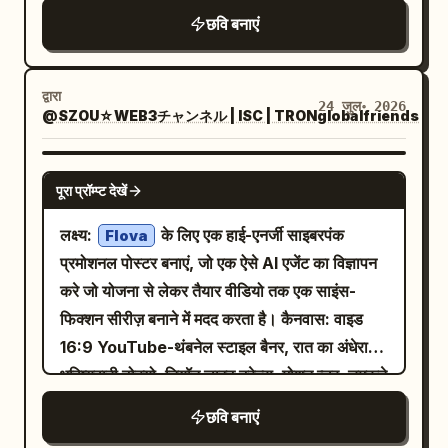
हुआ बेज रंग का नोट रखें जिसमें मैजेंटा घेरे वाला X आइकन
रही है। चेस्ट-अप पोर्ट्रेट, सीधा आई कॉन्टैक्ट,
छवि बनाएं
और “UN AFICIONADO SE LLEVÓ EL
आत्मविश्वास से भरा फ्रेंडली एक्सप्रेशन, प्रोफेशनल
CRÉDITO” टेक्स्ट हो। नीचे बाईं ओर, विशाल मैजेंटा
माइक्रोफोन, हेडफोन, धुंधले डुअल मॉनिटर, छोटे साइंस-
ब्रश-स्क्रिप्ट टेक्स्ट “TELEMANN” और उसके नीचे
फिक्शन कलेक्टिबल्स और स्यान, वॉयलेट और मैजेंटा रंग की
द्वारा
24 जुल॰ 2026
छोटा सफेद टेक्स्ट “ERA EL VERDADERO
@SZOU☆WEB3チャンネル | ISC | TRONglobalfriends
आकर्षक नियोन लाइट्स। उसके चेहरे पर सॉफ्ट वार्म की
COMPOSITOR” जोड़ें। केंद्रीय विषय: 18वीं सदी के
लाइट, रियलिस्टिक स्किन पोर्स, नेचुरल आंखें, विस्तृत बाल,
एक Baroque संगीतकार का विस्तृत नक्काशीदार पोर्ट्रेट,
शैलो डेप्थ ऑफ फील्ड और प्रीमियम 50mm पोर्ट्रेट
GPT IMAGE 2
पूरा प्रॉम्प्ट देखें
सामने का तीन-चौथाई दृश्य, पाउडर वाला घुंघराले विग,
फोटोग्राफी। आउटपुट के बीच केवल उसके एक्सप्रेशन,
गंभीर अभिव्यक्ति, सुनहरी कढ़ाई वाला अलंकृत गहरा कोट।
सिर के एंगल, हल्के हैंड जेस्चर और नियोन बैलेंस में बदलाव
लक्ष्य:
के लिए एक हाई-एनर्जी साइबरपंक
Flova
उसके बालों के बाईं ओर सियान रिम लाइट और दाईं ओर
करें। प्रत्येक इमेज में केवल एक महिला और एक पोर्ट्रेट
प्रमोशनल पोस्टर बनाएं, जो एक ऐसे AI एजेंट का विज्ञापन
मैजेंटा रिम लाइट जोड़ें, उसके सिर के पीछे एक पतला
होना चाहिए। कोई ग्रिड, कोलाज, कॉन्टैक्ट शीट, स्प्लिट
करे जो योजना से लेकर तैयार वीडियो तक एक साइंस-
सुनहरा प्रभामंडल या रेडियल मापन आर्क हो। पोर्ट्रेट के
स्क्रीन, मल्टीपल पैनल, टेक्स्ट, लोगो, वॉटरमार्क, एक से
फिक्शन सीरीज़ बनाने में मदद करता है। कैनवास: वाइड
पास छोटे हस्तलिखित शुरुआती अक्षर “G. P. T.” और एक
अधिक व्यक्ति, एनिमे या CGI लुक नहीं होना चाहिए।
16:9 YouTube-थंबनेल स्टाइल बैनर, रात का अंधेरा
छोटा सुनहरा मुकुट स्केच शामिल करें। दाईं ओर का
भविष्यवादी टोक्यो, नियॉन लाइट ट्रेल्स, मोशन ब्लर, चमकते
कोलाज: ठीक 7 मुख्य साक्ष्य तत्वों का उपयोग करें: 1) ऊपरी
HUD पैनल, चिंगारियों और सिनेमाई कंट्रास्ट से भरा हुआ।
छवि बनाएं
दाईं ओर शीट संगीत, काले सेंसर बार, लाल सुधार के निशान
काले, इलेक्ट्रिक-ब्लू, बैंगनी, नारंगी और पीले रंग के पैलेट