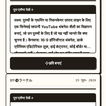
निचले केंद्र के पास टील वेवफॉर्म सर्कल, फटे हुए किनारे
उभारों वाला एक चमकदार बख्तरबंद सोने और काले रंग का
रहा है। एक्सट्रीम वाइड-एंगल सेल्फी पर्सपेक्टिव, गहरा
GPT IMAGE 2
और स्तरित कागज की छाया जोड़ें। चर्मपत्र पर नाटकीय गर्म
हेलमेट है जिस पर सामने एक छोटा सफेद फूल का प्रतीक
पूरा प्रॉम्प्ट देखें
डेप्थ डिस्टॉर्शन, क्रिस्प हाई-कॉन्ट्रास्ट लाइटिंग और
हाइलाइट्स और पोर्ट्रेट पर कूल नियॉन एक्सेंट का उपयोग
है, काली टैक्टिकल साइबर कवच, उजागर यांत्रिक विवरण,
इलेक्ट्रिक नीली रोशनी की लकीरों, लेंस फ्लेयर्स और मोशन
करें। स्पेनिश टेक्स्ट स्पष्ट होना चाहिए और बताए अनुसार
लक्ष्य: पुरुषों के ग्रूमिंग या स्किनकेयर उत्पाद लाइन के लिए
और एक दस्ताने वाला हाथ जो नाटकीय रूप से कैमरे की
लाइन्स से भरा गहरा काला बैकग्राउंड इस्तेमाल करें। ठीक
रखा जाना चाहिए। शैली संबंधी बाधाएं: डार्क इन्वेस्टिगेटिव
एक सिनेमाई जापानी YouTube थंबनेल-शैली का विज्ञापन
ओर बढ़ रहा है। उसे छोटा, तीखा और सिनेमाई बनाएं,
3 दृश्य टेक्स्ट तत्व जोड़ें: ऊपरी-बाएं बैकग्राउंड में एक
डॉक्यूमेंट्री थंबनेल, ग्रंज एडिटोरियल कोलाज, आधुनिक
बनाएं, जो उन पुरुषों के लिए है जो यह नहीं जानते कि क्या
जिसके पीछे चिंगारियां और शहर की रोशनी बिखरी हुई हो।
विशाल 3D मेटैलिक-ब्लू चीनी हेडलाइन
, नीचे की
大力
ग्राफिक डिजाइन के साथ मिश्रित यथार्थवादी नक्काशीदार
चुनना है। कैनवास: 16:9 हॉरिजॉन्टल थंबनेल, डार्क
टेक्स्ट कंटेंट: लोगो के नीचे, एक बड़ी लाइन जोड़ें: “2029
तरफ एक बड़ा इटैलिक सफेद और नीला टाइटल
पोर्ट्रेट, कोई अतिरिक्त लोगो नहीं, कोई वॉटरमार्क नहीं,
प्रीमियम एडिटोरियल लुक, हाई कंट्रास्ट, कोई बॉर्डर या
IF TOKYO Episode4”, जिसमें “Episode4”
, और नीचे दाईं ओर बोल्ड सफेद चीनी
Qwen3.8
निर्दिष्ट स्पेनिश वाक्यांशों के अलावा कोई अतिरिक्त टेक्स्ट
वॉटरमार्क नहीं। लेआउट: बाईं ओर एक गंभीर जापानी पुरुष
बैंगनी रंग में हो। एक छोटा पीला टैग जोड़ें: “[ ARCHIVE
टेक्स्ट
। सभी टाइपोग्राफी को एक्सट्रूडेड,
实测
नहीं।
मॉडल को रखें, छाती से ऊपर तक क्रॉप किया हुआ, जिसने
004 ]”। एक बोल्ड केंद्रीय जापानी शीर्षक जोड़ें: “複数
छवि बनाएं
ग्लॉसी, बेवेल्ड और नीली रिम लाइट के साथ चमकता हुआ
काली शर्ट के ऊपर काला ब्लेज़र पहना हो। उसके बाल
のSUZUNE反応”, जिसमें “SUZUNE” बड़े पीले
बनाएं। कंपोजिशन एक हाई-एनर्जी YouTube थंबनेल या
मध्यम लंबाई के लहरदार काले हैं, चेहरा क्लीन-शेवन है, सिर
डिस्ट्रेस्ड अक्षरों में हो, और नीचे एक छोटा उपशीर्षक हो:
सोशल मीडिया टेक रिव्यू अनाउंसमेंट जैसा लगना चाहिए,
थोड़ा झुका हुआ है, शांत आत्मविश्वासी अभिव्यक्ति है, और
द्वारा
@ラーテル
19 जुल॰ 2026
“地下鉄駅で発生した、謎の複数シグナルの
अल्ट्रा शार्प, सिनेमैटिक, थोड़ा असली से परे (surreal),
वह सीधे दर्शक की ओर देख रहा है। मुख्य हेडलाइन को
真相とはー”। नीचे दाईं ओर, एक विशाल पीला
कोई अतिरिक्त टेक्स्ट नहीं, कोई वॉटरमार्क नहीं।
केंद्र-दाएं में रखें, जो डार्क बैकग्राउंड पर बड़ी और लेयर्ड
GPT IMAGE 2
कॉलआउट जोड़ें: “シリーズ制作を 最強に加速さ
पूरा प्रॉम्प्ट देखें
हो। उत्पाद लाइनअप को दाईं ओर नीचे एक डार्क स्टोन
せる!” बायां फीचर पैनल: “Flovaでできること”