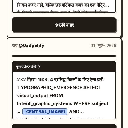
सिंगल कवर नहीं, बल्कि छह वर्टिकल कवर का एक मैट्रिक्स
spotlights, and a curved modern TV set.
है, जिसमें एक समान चैनल भाषा है, जिसे बेकिंग वर्कस्टेशन
On the right side, place a large curved
बैकबोर्ड पर पिन किया गया है। प्रत्येक कवर एक असफल
digital screen showing a blue ocean map
छवि बनाएं
परिदृश्य (जैसे, पिघली हुई क्रीम, फटा हुआ शिफॉन, जला
of Japan with green land and sunny
हुआ कैरामेल, खराब कुकीज़) से बदलाव का एक पल दर्शाता
weather markers. At the top of the
है, जो एक आरामदायक, पेशेवर और प्रामाणिक माहौल बनाए
द्वारा
@Gadgetify
31 जुल॰ 2026
screen, display the headline “Sayaka’s
रखता है। कंपोजिशन में केंद्र में एक मुख्य कवर बड़ा है,
ChatGPT weather report” in playful
जिसके चारों ओर अन्य कवर व्यवस्थित हैं, जिन पर छोटे
green lettering with a small flower icon
NANO BANANA PRO
पूरा प्रॉम्प्ट देखें
एपिसोड नंबर, अवधि और किनारे पर कॉलम बैज हैं।
at the far right. On the map, include
लाइटिंग प्रत्येक कवर में थोड़ी भिन्न है लेकिन किचन की
Japanese text for the date and title:
2x2 ग्रिड, 16:9, 4 प्रसिद्ध फिल्मों के लिए ऐसा करें:
वार्म व्हाइट लाइट और स्टेनलेस स्टील की सतहों पर
. Include exactly 9
今日の天気 4月30日(水)
TYPOGRAPHIC_EMERGENCE SELECT
रिफ्लेक्शन से एक समान है। कलर सिस्टम में ये हेक्स वैल्यू
visible sunny forecast cards, each a
visual_output FROM
शामिल होनी चाहिए: क्रीम व्हाइट #F3E9DA, बटर गोल्ड
small white rounded rectangle with an
latent_graphic_systems WHERE subject
#D9B46B, कैरामेल ब्राउन #9A6644, स्टेनलेस
orange sun icon and city/temperature
=
AND
[CENTRAL_IMAGE]
स्टील ग्रे #B8BABC, बेरी डार्क रेड #8F4B4E, मिंट
label: Sapporo 13°C, Niigata 17°C, Sendai
mark_substrate = 'continuous running
ऐश ग्रीन #9AA99B। मटेरियल फोकस में
18°C, Tokyo 23°C, Nagoya 22°C, Osaka
prose, legible at close range' AND