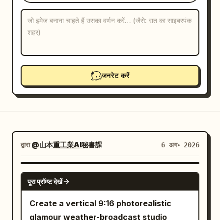
ब्लॉग
अपडेट
जनरेट करें
द्वारा
@山本重工業AI秘書課
6 अग॰ 2026
GPT IMAGE 2
पूरा प्रॉम्प्ट देखें
Create a vertical 9:16 photorealistic
glamour weather-broadcast studio