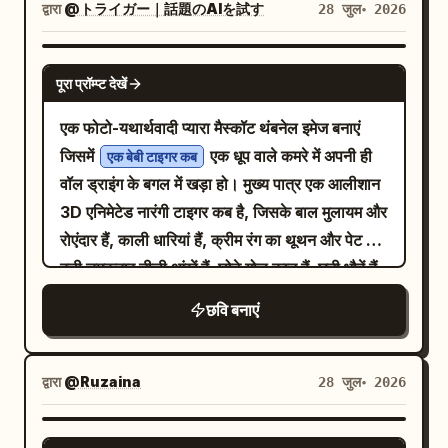
स्ट्रट्स और छिपे हुए पेपर मैकेनिक्स दिखाएं- विषय के नाम
द्वारा
@トライガー｜話題のAIを試す
28 जुल॰ 2026
value_range_via_typography DESC,
या प्रतीकात्मक टाइपोग्राफी को उभरे हुए पेपर अक्षरों या
no_non_letterform_marks DESC LIMIT 1;
संरचनात्मक रूपों के रूप में एकीकृत करें- बेस पेज में
GPT IMAGE 2
पूरा प्रॉम्प्ट देखें
से संबंधित एक अनुमानित नक्शा, आरेख,
एशियाई शहरों
ब्लूप्रिंट या मुद्रित संदर्भ होना चाहिए- सब कुछ कागज,
एक फोटो-यथार्थवादी प्यारा मैस्कॉट थंबनेल इमेज बनाएं
कार्डस्टॉक, स्याही, मिनिएचर मॉडल सामग्री और सटीक
जिसमें
एक धूप वाले कमरे में अपनी ही
एक बेबी टाइगर कब
पॉप-अप इंजीनियरिंग से तैयार किया हुआ महसूस होना
वॉल ड्राइंग के बगल में खड़ा हो। मुख्य पात्र एक आलीशान
चाहिए- जब तक प्रदान न किया जाए, तब तक कोई हार्ड-
3D एनिमेटेड नारंगी टाइगर कब है, जिसके बाल मुलायम और
कोडेड शहर, लैंडमार्क, टॉवर, मंदिर, नक्शा, रंग या टेक्स्ट न
रोएंदार हैं, काली धारियां हैं, क्रीम रंग का थूथन और पेट है,
हो
बड़ी चमकदार नीली आंखें हैं, छोटे गोल कान हैं, घनी भौहें हैं,
एक छोटी भूरी नाक है और चेहरे पर एक प्यारी सी मुस्कान
छवि बनाएं
है। यह एक पैर पर चंचल तरीके से खड़ा है और दूसरा पैर
पीछे की ओर उठा हुआ है, एक पंजा सिर के पीछे छू रहा है और
दूसरा पंजा बाहर की ओर फैला हुआ है जैसे कि वह ड्राइंग को
द्वारा
@Ruzaina
28 जुल॰ 2026
दिखा रहा हो। दाईं ओर की दीवार पर, उसी टाइगर का एक
बड़ा काला हाथ से बना स्केच दिखाएं, जो ढीले पेंसिल/मार्कर
GPT IMAGE 2