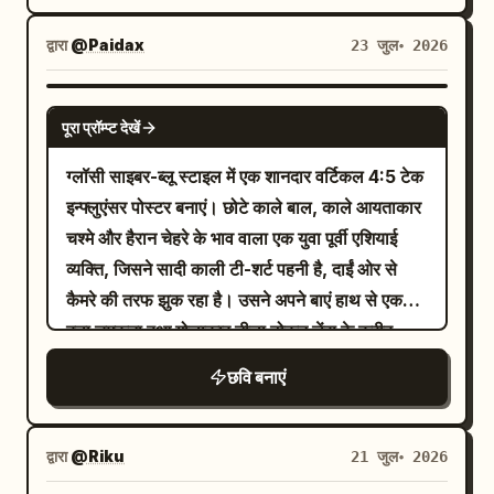
और “CORRECCIONES” पढ़ने वाली लाल मुहर के
का उपयोग करें जिसमें तीव्र ब्लूम और स्पीड-लाइन प्रभाव
साथ एक बड़ा फटा हुआ पुराना पांडुलिपि पृष्ठ; 2) उस पृष्ठ
हों। मुख्य लेआउट: बाएं-केंद्र में, एक बड़ा इंद्रधनुषी
द्वारा
@Paidax
23 जुल॰ 2026
पर लाल-भूरे रंग का हस्तलिखित टेक्स्ट जो “Editado
ग्रेडिएंट त्रिकोणीय प्ले-बटन लोगो रखें, जिसके बाद केंद्र में
por un aficionado” पढ़ता है; 3) पृष्ठ पर एक
एक विशाल बोल्ड सफेद इटैलिक वर्डमार्क “Flova” हो।
GPT IMAGE 2
आवर्धक लेंस जो हस्तलिखित टेक्स्ट “no por él.”
पूरा प्रॉम्प्ट देखें
सबसे ऊपर, एक बड़ी जापानी हेडलाइन जोड़ें: “AIと一緒
दिखाता है, जिसके नीचे एक रेखांकित वाक्यांश और X है; 4)
に、世界を創る時代へ।” जिसमें “AI” वाला हिस्सा
ग्लॉसी साइबर-ब्लू स्टाइल में एक शानदार वर्टिकल 4:5 टेक
बीच में एक फटा हुआ चर्मपत्र स्ट्रिप जो गर्म सुनहरे रंग में
अतिरिक्त बड़ा और सफेद हो, और उसके नीचे एक छोटा
इन्फ्लुएंसर पोस्टर बनाएं। छोटे काले बाल, काले आयताकार
चमक रहा है, जिस पर सुरुचिपूर्ण काली सुलेख में “G. P.
उपशीर्षक हो: “企画から映像完成まで、すべてAI
चश्मे और हैरान चेहरे के भाव वाला एक युवा पूर्वी एशियाई
Telemann” लिखा है और उसके ऊपर एक छोटा
Agentがサポート!” ऊपर दाईं ओर, एक चमकता हुआ
व्यक्ति, जिसने सादी काली टी-शर्ट पहनी है, दाईं ओर से
सनबर्स्ट है; 5) नीचे के पास गहरे कागज पर एक
बैंगनी गोल आयताकार साइन जोड़ें जिस पर “AI Agent”
कैमरे की तरफ झुक रहा है। उसने अपने बाएं हाथ से एक
हस्तलिखित नोट जो “La verdad estaba en la
लिखा हो और उसके नीचे “Create the Future
बड़ा चमकता हुआ गोलाकार नीला टोकन लेंस के करीब
partitura” पढ़ता है; 6) एक बड़ी ग्रे पंख वाली कलम के
with AI” लिखा हो। हीरो कैरेक्टर: दाईं ओर, एक
पकड़ा हुआ है, जिससे वह काफी बड़ा दिखाई दे रहा है;
बगल में “T” के साथ मुहर लगी एक लाल मोम की सील; 7)
छवि बनाएं
गतिशील एनीमे-शैली की साइबरपंक महिला एजेंट को दिखाएं
टोकन में एक पारदर्शी ग्लास जैसा रिम, नियॉन नीले
सुदूर दाएं किनारे से प्रवेश करता हुआ एक कटा हुआ लकड़ी
जो भविष्य के शहर के ऊपर दर्शक की ओर उड़ रही है या
हाइलाइट्स और उसके चेहरे पर तीन अलग-अलग ब्लॉक
का वायलिन। अतिरिक्त दृश्य विवरण: सूक्ष्म संगीत स्टाफ
डाइव लगा रही है। उसकी गहरी सुनहरी आंखें हैं, छोटे हल्के-
आकृतियों से बना एक उभरा हुआ सफेद ज्यामितीय लोगो है।
द्वारा
@Riku
21 जुल॰ 2026
लाइनें, स्याही के खरोंच, धूल, दरारें, मैजेंटा पेंट स्पलैश,
भूरे बाल जो गति से उड़ रहे हैं, बिल्ली के कान जैसे यांत्रिक
उसका दाहिना हाथ दाईं ओर से टोकन की ओर इशारा कर