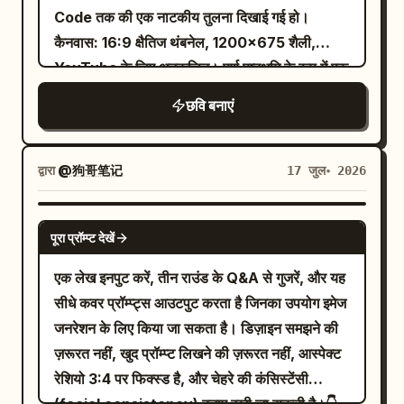
blazer
केंद्र में रखें:
। हेडलाइन के नीचे,
लेटरिंग, ब्राइट रिम लाइटिंग, होलोग्राफिक UI ओवरले,
その課金、まだ早い
Code तक की एक नाटकीय तुलना दिखाई गई हो।
का उपयोग करें। उत्पाद विवरण: दाईं ओर ठीक 4 मैट-ब्लैक
लगभग पूरी चौड़ाई में फैला हुआ एक चमकीला पीला
लेंस फ्लेयर्स, तेज़ विकर्ण संरचना और एक तीव्र एक्शन-
कैनवास: 16:9 क्षैतिज थंबनेल, 1200×675 शैली,
ग्रूमिंग कंटेनर दिखाएं: सबसे दाईं ओर 1 लंबी पंप बोतल,
आयताकार बैनर जोड़ें, जिस पर बोल्ड काले अक्षरों में लिखा
पोस्टर फील के साथ मिलाया गया है। डिज़ाइन को सघन
YouTube के लिए अनुकूलित। पूर्ण पृष्ठभूमि के रूप में एक
उसके ठीक बाईं ओर 1 लंबी स्क्वीज़ ट्यूब, जार के सामने 1
हो:
। विषय
लेकिन पठनीय रखें, जिसमें सभी सूचीबद्ध टेक्स्ट स्पष्ट रूप
月3,000円で足りる21の使い方
गहरे धुंधले वीडियो-संपादन टाइमलाइन इंटरफ़ेस का उपयोग
कम ऊंचाई वाला बेलनाकार जार, और जार के पीछे 1 चौड़ा
छवि बनाएं
विवरण: निचले आधे हिस्से में, लंबी काली बालों और बैंग्स
से रखे गए हों और निर्दिष्ट ब्रांड तत्वों के अलावा कोई
करें, जिसमें बैंगनी और नीले रंग की टाइमलाइन ट्रैक और
कम ऊंचाई वाला बेलनाकार कंटेनर। सभी उत्पाद बिना
वाली एक मुस्कुराती हुई युवा जापानी महिला का यथार्थवादी
अतिरिक्त लोगो या वॉटरमार्क न हो।
छोटे क्लिप ब्लॉक दिखाई दे रहे हों लेकिन वे फोकस से बाहर
लेबल वाले, न्यूनतम, प्रीमियम और हल्के रिम-लिट हैं।
स्टूडियो-कटआउट पोर्ट्रेट दिखाएं, जिसने बेज रंग का निट
हों। लेआउट: शीर्ष पर एक विशाल बोल्ड जापानी हेडलाइन
द्वारा
@狗哥笔记
17 जुल॰ 2026
विजुअल स्टाइल: डार्क चारकोल-ब्लू बैकग्राउंड, ऊपर दाईं
स्वेटर पहना है। वह कैमरे की ओर देखती है, अपना बायां
रखें जो
पढ़े। अक्षर मोटे
AIでテロップを自動作成
ओर से एक विकर्ण स्पॉटलाइट बीम, केंद्र टेक्स्ट के चारों
हाथ स्पष्ट रूप से "रुको/प्रतीक्षा करो" के इशारे में उठाती
काले आउटलाइन और एक अतिरिक्त पतली सफेद बाहरी
GPT IMAGE 2
ओर हल्की धुंध, प्रीमियम ब्लैक-एंड-गोल्ड कलर पैलेट,
है, और अपने दाहिने हाथ में एक गोल्ड क्रेडिट कार्ड पकड़े
पूरा प्रॉम्प्ट देखें
स्ट्रोक के साथ सफेद होने चाहिए, जो अधिकतम प्रभाव के
यथार्थवादी कमर्शियल फोटोग्राफी, चमकदार लेकिन संयमित
हुए है। प्राकृतिक त्वचा के रंगों, साफ ब्यूटी लाइटिंग और
लिए थोड़े झुके हुए और बारीकी से व्यवस्थित हों। बाईं-मध्य
एक लेख इनपुट करें, तीन राउंड के Q&A से गुजरें, और यह
हाइलाइट्स, स्पष्ट टाइपोग्राफी। कस्टमाइज़ेबल हेडलाइन
स्पष्ट कटआउट किनारे का उपयोग करें। सजावटी तत्व:
में एक बड़ा सफेद स्पीच-बबल शिकायत बॉक्स रखें, जिसमें
सीधे कवर प्रॉम्प्ट्स आउटपुट करता है जिनका उपयोग इमेज
पैरामीटर्स:
,
どれ選べばいいか分からない男へ。
उभरे हुए येन प्रतीकों वाले ठीक 3 छोटे तैरते हुए सोने के येन
काली आउटलाइन और नीचे दाईं ओर एक छोटा पॉइंटर हो।
जनरेशन के लिए किया जा सकता है। डिज़ाइन समझने की
,
女性100人が\nガチで選んだ
सिक्के जोड़ें: एक बाईं ओर ऊपरी-मध्य क्षेत्र में, एक निचले-
इसके अंदर, शिकायत के लिए बोल्ड काले जापानी टेक्स्ट का
ज़रूरत नहीं, खुद प्रॉम्प्ट लिखने की ज़रूरत नहीं, आस्पेक्ट
, और
का उपयोग
「30代の清潔感」
の正解。
बाएं किनारे के पास, और एक दाईं ओर मध्य क्षेत्र में। तीन
उपयोग करें और एक लाल रंग की जोर देने वाली अंतिम पंक्ति
रेशियो 3:4 पर फिक्स्ड है, और चेहरे की कंसिस्टेंसी
करें। सीमाएं: संरचना को अव्यवस्थित न रखें, सुनिश्चित करें
काले बिंदुओं वाले ठीक 2 सफेद स्पीच/चैट बबल जोड़ें: एक
के साथ पीला अंडरलाइन लगाएं: