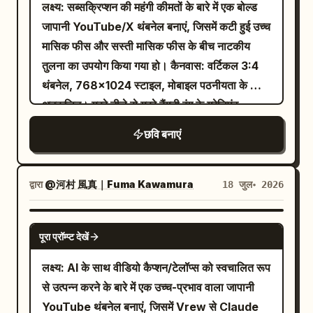
पेडस्टल पर रखें। टेक्स्ट कंटेंट: ठीक 3 टेक्स्ट ग्रुप का
लक्ष्य: सब्सक्रिप्शन की महंगी कीमतों के बारे में एक बोल्ड
शीर्षक वाला एक चमकता हुआ सियान चेकलिस्ट बॉक्स
उपयोग करें। टॉप ग्रुप: एक काला तिरछा आयताकार बैनर
जापानी YouTube/X थंबनेल बनाएं, जिसमें कटी हुई उच्च
जोड़ें। इसमें ठीक 6 चेक किए गए आइटम होने चाहिए: “プ
जिसमें छोटा बोल्ड सफेद जापानी टेक्स्ट हो: 「どれ選べ
मासिक फीस और सस्ती मासिक फीस के बीच नाटकीय
ロンプト作成”, “Storyboard編集”, “GPT
ばいいか分からない男へ。」 मुख्य ग्रुप: बहुत बड़ा
तुलना का उपयोग किया गया हो। कैनवास: वर्टिकल 3:4
Image 2選択”, “Seedance 2.0生成”, “修正
सफेद जापानी मिन्चो-स्टाइल सेरिफ़ टेक्स्ट जिसमें हल्का
थंबनेल, 768×1024 स्टाइल, मोबाइल पठनीयता के लिए
＆再生成”, “Skills保存＆再利用”। इस पैनल के
ड्रॉप शैडो हो: पहली लाइन पर 「女性100人が」 और
अनुकूलित। गहरे नीले से गहरे बैंगनी रंग के ग्रेडिएंट
नीचे, लेबल के साथ ठीक 4 छोटे चौकोर ऐप आइकन दिखाएं:
दूसरी लाइन पर 「ガチで選んだ」。 हाइलाइट ग्रुप:
बैकग्राउंड का उपयोग करें, जिसमें व्यक्ति के पीछे हल्का
“Project”, “Chat”, “History”, और “Skills”।
छवि बनाएं
उद्धरण चिह्नों के साथ बड़ा मैटेलिक गोल्ड सेरिफ़ टेक्स्ट:
स्पॉटलाइट ग्लो हो। सभी मुख्य टेक्स्ट को सुरक्षित मार्जिन के
नीचे के ऑफर कार्ड: निचले केंद्र में, एक बड़े सफेद गुणा
「30代の清潔感」, जिसके नीचे बड़ा सफेद टेक्स्ट हो:
भीतर रखें और इसे बेहद बड़ा, उच्च-कॉन्ट्रास्ट और स्पष्ट
चिह्न (multiplication symbol) से अलग किए गए
「の正解。」 गोल्ड वाक्यांश को मॉडल के बाद सबसे
रखें। लेआउट: सबसे ऊपर, पतली डोरियों से लटके हुए
ठीक 2 नियॉन क्रेडिट कार्ड जोड़ें। पहले बैंगनी कार्ड पर
द्वारा
@河村 風真｜Fuma Kawamura
18 जुल॰ 2026
मजबूत फोकल पॉइंट बनाएं। विषय विवरण: पुरुष को एक
ठीक 2 प्राइस टैग रखें: बायां टैग लाल है, थोड़ा झुका हुआ
“新規登録で” के ऊपर एक विशाल “100” और
पॉलिश किए हुए लक्जरी मैगज़ीन कवर जैसा दिखना चाहिए:
है, जिस पर
टेक्स्ट बोल्ड सफेद रंग में है
“Free Credits” लिखा है। दूसरे नीले कार्ड पर “お友
月15,000円
GPT IMAGE 2
यथार्थवादी त्वचा बनावट, मूडी स्टूडियो लाइटिंग, शार्प
पूरा प्रॉम्प्ट देखें
और एक मोटी सफेद विकर्ण स्ट्राइक-थ्रू लाइन है; दायां
達招待で” के ऊपर एक विशाल “200” और
चीकबोन्स, 30 के दशक का परिपक्व माहौल, संयमित
टैग नियॉन हरे रंग का है, थोड़ा झुका हुआ है, चमक रहा है,
“Credits” लिखा है। विजुअल स्टाइल: अल्ट्रा-डिटेल्ड
लक्ष्य: AI के साथ वीडियो कैप्शन/टेलॉप्स को स्वचालित रूप
मर्दानगी।
जिस पर
टेक्स्ट बोल्ड सफेद रंग में है। टैग
एनीमे की-विजुअल जिसे ग्लॉसी टेक विज्ञापन डिज़ाइन,
月3,000円
से उत्पन्न करने के बारे में एक उच्च-प्रभाव वाला जापानी
a handsome Japanese man in his 30s
के नीचे, काले शैडो के साथ एक विशाल सफेद हेडलाइन को
बोल्ड जापानी टाइपोग्राफी, डिस्ट्रेस्ड सिनेमाई शीर्षक
with wavy black hair wearing a black
YouTube थंबनेल बनाएं, जिसमें Vrew से Claude