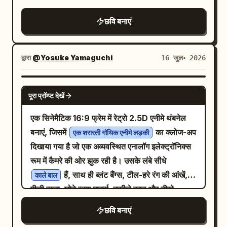
(facial consistency) बनाए रखी जा सकती है।👇
कि सभी जापानी टेक्स्ट बड़े और पढ़ने योग्य हों, उत्पादों में
उठे हुए हाथ के पास बाईं ओर और एक हेडलाइन/कंधे के
誤字脱字多すぎるし、テロップはズレまくってる
👹 पूरा वर्कफ़्लो इस प्रकार है: 1. स्किल इंस्टॉलेशन और
अतिरिक्त लेबल न जोड़ें, लोगो न जोड़ें, एक से अधिक व्यक्ति
し、変なところで改行するし、そのくせにそれ以
क्षेत्र के पास दाईं ओर। अतिरिक्त सिक्के, बबल, आइकन,
छवि बनाएं
外のことは何もできないって...\nVrewマジで使
पहली बार कॉन्फ़िगरेशन (अपने चेहरे की एक फोटो सेव करें
न जोड़ें, और ठीक 4 दृश्यमान उत्पाद कंटेनर रखें।
लोगो या वॉटरमार्क न जोड़ें। विजुअल स्टाइल: उच्च-प्रभाव
えんw
+ इमेज जनरेशन मॉडल की पुष्टि करें) 2. लेख की सामग्री
वाला जापानी सोशल मीडिया थंबनेल, ग्लॉसी 3D एक्सेंट,
। केंद्र-दाईं ओर दो ऐप-शैली के लोगो टाइल रखें: कुल
एजेंट को दें, जो इसे स्वचालित रूप से पढ़ता और रिफ़ाइन
द्वारा
@Yosuke Yamaguchi
16 जुल॰ 2026
मजबूत ड्रॉप शैडो, हरे टैग पर नियॉन ग्लो, साफ
मिलाकर ठीक 2 लोगो। लोगो 1 एक सियान-नीले रंग का
करता है 3. राउंड 1: सामग्री के आधार पर कंपोज़िशन
कंपोजिटिंग, शार्प टाइपोग्राफी, सैचुरेटेड कलर्स, प्रोफेशनल
गोल चौकोर Vrew जैसा आइकन है जिसमें सफेद V मार्क
स्टाइल की सिफारिश करें (चुनने के लिए 10 विकल्प) +
GPT IMAGE 2
वायरल-कवर डिज़ाइन। टेक्स्ट को सटीक रखें और उसे
है, जो केंद्र के पास स्थित है और आंशिक रूप से एक छोटे
पूरा प्रॉम्प्ट देखें
स्वचालित रूप से संभावित शीर्षक तैयार करें 4. राउंड 2:
अस्पष्ट न होने दें।
नारंगी पिक्सेलेटेड शुभंकर/बग आकार द्वारा ओवरलैप किया
फेस रेफरेंस इमेज + UI स्क्रीनशॉट/प्रोडक्ट इमेज जैसी
एक सिनेमैटिक 16:9 फ्रेम में रेट्रो 2.5D एनीमे थंबनेल
गया है। लोगो 2 एक बड़ा नारंगी-लाल गोल चौकोर
सामग्री 5. राउंड 3: एक्सप्रेशन, बैकग्राउंड टोन, फ़ॉन्ट
बनाएं, जिसमें
का क्लोज-अप
Claude जैसा आइकन है जिसमें सफेद रेडियल स्टारबर्स्ट
एक शरारती गॉथिक एनीमे लड़की
और फ़ॉन्ट का रंग एक साथ चुनें, या यदि आप आलसी हैं तो
दिखाया गया है जो एक अव्यवस्थित एनालॉग इलेक्ट्रॉनिक्स
है, जो ऊपरी दाईं ओर स्थित है, जिसके ऊपरी दाएं कोने पर
सब कुछ मॉडल पर छोड़ दें 6. पूर्ण प्रॉम्प्ट्स आउटपुट करें:
रूम में कैमरे की ओर झुक रही है। उसके लंबे सीधे
एक चमकदार सोने का ताज झुका हुआ है। नारंगी आइकन के
3:4 कंपोज़िशन, सेफ़्टी ज़ोन, इमेज 1 (चेहरा) + इमेज 2
हैं, साथ ही ब्लंट बैंग्स, टील-हरे रंग की आंखें,
नीचे एक छोटा सफेद लेबल जोड़ें जो बोल्ड काले टेक्स्ट में
काले बाल
(सामग्री) के लिए मल्टी-रेफरेंस इमेज राइटिंग, सब कुछ
पीली त्वचा, छोटे ब्लश मार्क्स, नुकीले कान और तीखे
पढ़े। दोनों लोगो के बीच, नीले लोगो
Claude Code
शामिल है 7. इसे Jimeng / Nano Banana / GPT-
त्रिकोणीय दांतों के साथ एक चौड़ी परेशान करने वाली
से नारंगी लोगो की ओर इशारा करते हुए सफेद आउटलाइन
छवि बनाएं
Image पर ले जाकर इमेज जनरेट करें (यदि आपके एजेंट
मुस्कान है। उसने काले रंग का टॉप और एक पतला काला
वाला ठीक 1 घुमावदार लाल तीर जोड़ें। निचला टेक्स्ट: