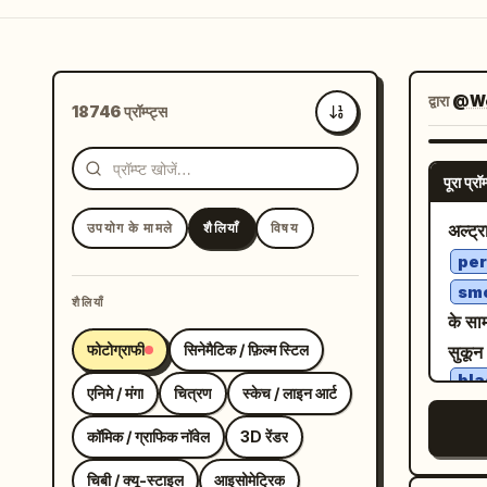
द्वारा
@We
18746 प्रॉम्प्ट्स
सबसे नए
पूरा प्रॉम्
उपयोग के मामले
शैलियाँ
विषय
अल्ट्र
per
smo
शैलियाँ
के साम
फोटोग्राफी
सिनेमैटिक / फ़िल्म स्टिल
सुकून
bla
एनिमे / मंगा
चित्रण
स्केच / लाइन आर्ट
bla
, ढीली
कॉमिक / ग्राफिक नॉवेल
3D रेंडर
ब्लैक-
चिबी / क्यू-स्टाइल
आइसोमेट्रिक