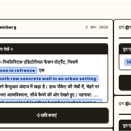
inberg
द्वारा
@f
2 अग॰ 2026
NANO BANANA PRO
प्ट देखें
पूरा प्
ा-रियलिस्टिक एडिटोरियल फैशन पोर्ट्रेट, जिसमें
ऐसी
एक
son in refrence
oth raw concrete wall in an urban setting
ने कैजुअल अंदाज में खड़ा है। हाथ जैकेट की जेबों में, चेहरे पर
 भरा आत्मविश्वास, सीधे कैमरे की ओर देखते हुए। पहनावा:
ck oversized leather bomber jacket over a
द्वारा
@A
ck hoodie and black t-shirt
 ब्लैक कार्गो पैंट, हल्की फेडेड टेक्सचर, सिल्वर चेन एक्सेसरी,
छवि बनाएं
एंड-व्हाइट लो-टॉप स्नीकर्स। सॉफ्ट ओवरकास्ट डेलाइट, म्यूटेड
पूरा प्