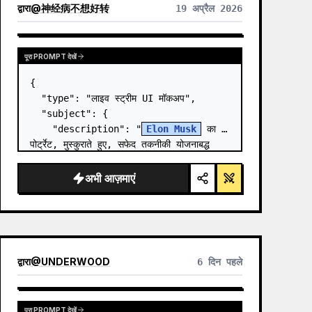
द्वारा
@
神经病不想好转
19 अप्रैल 2026
पूरा PROMPT देखें
{

  "type": "लाइव स्ट्रीम UI मॉकअप",

  "subject": {

    "description": "
Elon Musk
 का 
पोर्ट्रेट, मुस्कुराते हुए, सफेद तकनीकी योजनाबद्ध 
ग्राफिक वाली काली टी-शर्ट पहने हुए",

    "background": "बाईं ओर '{argument 
अभी आज़माएं
name=\"le…
द्वारा
@
UNDERWOOD
6 दिन पहले
पूरा PROMPT देखें