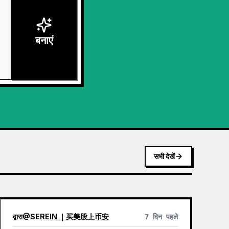
बनाएं
सभी देखें
द्वारा
@
SEREIN ｜买美股上币安
7 दिन पहले