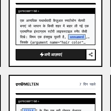
पूरा PROMPT देखें
एक अत्यधिक यथार्थवादी कैज़ुअल स्मार्टफोन सेल्फी 
बनाएं जो जापान के किसी शहर में बाहर ली गई एक 
प्रामाणिक इंस्टाग्राम स्टोरी लाइफस्टाइल स्नैप जैसी 
दिखे। विषय एक हंसमुख युवती है, 
unnamed
, 
जिसके {argument name="hair color"…
अभी आज़माएं
द्वारा
@
MELTEN
7 दिन पहले
पूरा PROMPT देखें
"
TITLE
" के लिए एक मूवी पोस्टर लेआउट, 