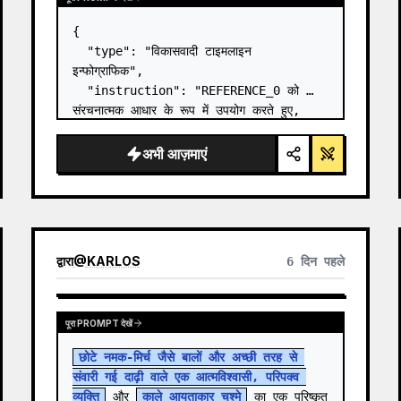
{

  "type": "विकासवादी टाइमलाइन 
इन्फोग्राफिक",

  "instruction": "REFERENCE_0 को 
संरचनात्मक आधार के रूप में उपयोग करते हुए, 
सपाट वेक्टर डिज़ाइन को एक अत्यधिक यथार्थवादी 
3D इन्फोग्राफिक में बदलें। चिकने रैंप को अलग-
अभी आज़माएं
अलग पत्थर की सीढ़ियों से बदलें और सभी जीवों को…
द्वारा
@
KARLOS
6 दिन पहले
पूरा PROMPT देखें
छोटे नमक-मिर्च जैसे बालों और अच्छी तरह से 
संवारी गई दाढ़ी वाले एक आत्मविश्वासी, परिपक्व 
व्यक्ति
 और 
काले आयताकार चश्मे
 का एक परिष्कृत 