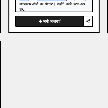
वॉटरकलर-शैली का पोर्ट्रेट। उन्होंने काले बटन-अप 
शर्…
अभी आज़माएं