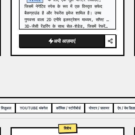
जिसमें नेगेटिव स्पेस के रूप में एक विस्तृत सफेद 
बैकग्राउंड है और रेफरेंस इमेज शामिल है। उच्च 
गुणवत्ता वाला 2D एनीमे इलस्ट्रेशन माध्यम, सॉफ्ट 
3D-जैसी रेंडरिंग के साथ सेल-शेडेड, जिसमें रेफरें…
अभी आज़माएं
क विज़ुअल
YOUTUBE थंबनेल
कॉमिक / स्टोरीबोर्ड
पोस्टर / फ़्लायर
ऐप / वेब डिज़
विशेष