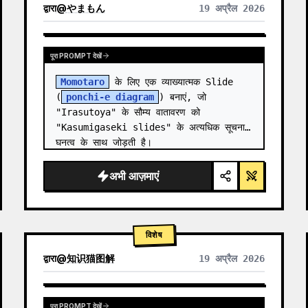
द्वारा
@
やまもん
19 अप्रैल 2026
अन्य मॉडल के परिणाम देखें
पूरा PROMPT देखें
Momotaro
 के लिए एक व्याख्यात्मक Slide 
(
ponchi-e diagram
) बनाएं, जो 
"Irasutoya" के सौम्य वातावरण को 
"Kasumigaseki slides" के अत्यधिक सूचना 
घनत्व के साथ जोड़ती है।
अभी आज़माएं
विशेष
द्वारा
@
知识猫图解
19 अप्रैल 2026
पूरा PROMPT देखें