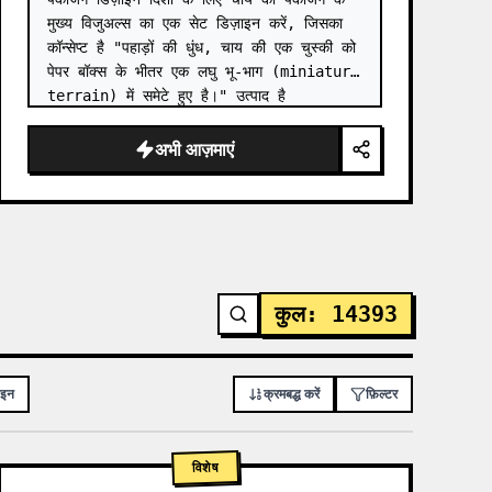
मुख्य विजुअल्स का एक सेट डिज़ाइन करें, जिसका 
कॉन्सेप्ट है "पहाड़ों की धुंध, चाय की एक चुस्की को 
पेपर बॉक्स के भीतर एक लघु भू-भाग (miniature 
terrain) में समेटे हुए है।" उत्पाद है 
{argument name="product series" de…
अभी आज़माएं
कुल
:
14393
ाइन
क्रमबद्ध करें
फ़िल्टर
विशेष