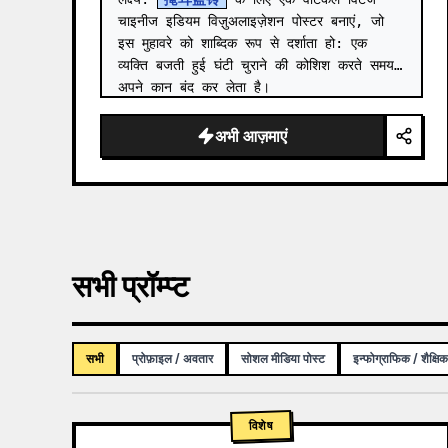
चाइनीज इडियम विज़ुअलाइज़ेशन पोस्टर बनाएं, जो 
इस मुहावरे को शाब्दिक रूप से दर्शाता हो: एक 
व्यक्ति बजती हुई घंटी चुराने की कोशिश करते समय 
अपने कान बंद कर लेता है।

कैनवास: पोर्ट्रेट 3:…
अभी आज़माएं
सभी प्रॉम्प्ट
सभी
प्रोफ़ाइल / अवतार
सोशल मीडिया पोस्ट
इन्फोग्राफिक / शैक्षि
विशेष