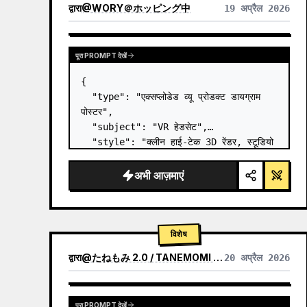
द्वारा
@
WORY＠ホッピング中
19 अप्रैल 2026
पूरा PROMPT देखें
{

  "type": "एक्सप्लोडेड व्यू प्रोडक्ट डायग्राम 
पोस्टर",

  "subject": "VR हेडसेट",

  "style": "क्लीन हाई-टेक 3D रेंडर, स्टूडियो 
लाइटिंग, ग्लोइंग एक्सेंट्स",

  "background": "
सॉफ्ट पर्पल और ब्लू 
अभी आज़माएं
ग्रेडिएंट
",

  "he…
विशेष
द्वारा
@
たねもみ 2.0 / TANEMOMI VER2.0
20 अप्रैल 2026
पूरा PROMPT देखें