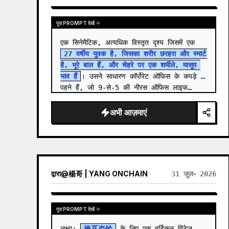
पूरा PROMPT देखें
एक सिनेमैटिक, अत्यधिक विस्तृत दृश्य जिसमें एक 
27 वर्षीय युवक है, जिसका शरीर छरहरा और स्मार्ट 
है, भूरे बाल हैं, और चेहरे पर एक शर्मीले, मासूम 
भाव हैं
। उसने साधारण कॉर्पोरेट ऑफिस के कपड़े 
पहने हैं, जो 9-से-5 की नीरस ऑफिस लाइफ…
अभी आज़माएं
द्वारा
@
楊哥 | YANG ONCHAIN
31 जुल॰ 2026
पूरा PROMPT देखें
लक्ष्य: 
掩耳盗铃
 के लिए एक वर्टिकल विंटेज 