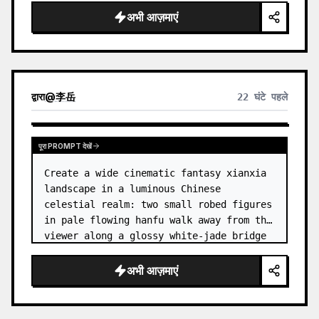
dress
 leaning her cheek on one hand and 
अभी आज़माएं
smiling with one eye closed at a wooden 
table in a {argum…
द्वारा
@
李岳
22 घंटे पहले
पूरा PROMPT देखें
Create a wide cinematic fantasy xianxia 
landscape in a luminous Chinese 
celestial realm: two small robed figures 
in pale flowing hanfu walk away from the 
viewer along a glossy white-jade bridge 
toward an enormous ornate palace gate 
rising from a mirror-still l…
अभी आज़माएं