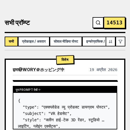
सभी प्रॉम्प्ट
14513
सभी
प्रोफ़ाइल / अवतार
सोशल मीडिया पोस्ट
इन्फोग्राफिक / शैक्षिक विज़ुअल
विशेष
द्वारा
@
WORY＠ホッピング中
19 अप्रैल 2026
पूरा PROMPT देखें
{

  "type": "एक्सप्लोडेड व्यू प्रोडक्ट डायग्राम पोस्टर",

  "subject": "VR हेडसेट",

  "style": "क्लीन हाई-टेक 3D रेंडर, स्टूडियो 
लाइटिंग, ग्लोइंग एक्सेंट्स",
