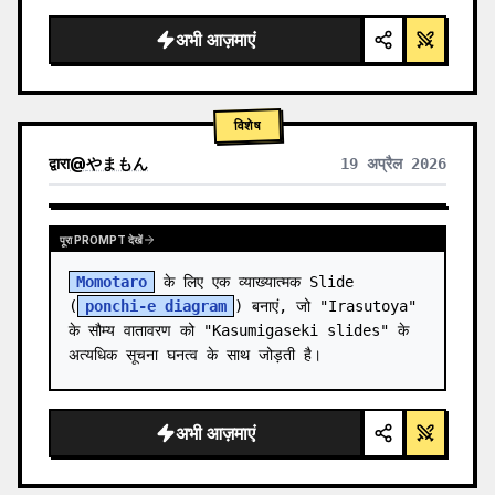
  "background": "
सॉफ्ट पर्पल और ब्लू ग्रेडिएंट
",

  "he…
अभी आज़माएं
विशेष
द्वारा
@
やまもん
19 अप्रैल 2026
अन्य मॉडल के परिणाम देखें
पूरा PROMPT देखें
Momotaro
 के लिए एक व्याख्यात्मक Slide 
(
ponchi-e diagram
) बनाएं, जो "Irasutoya" 
के सौम्य वातावरण को "Kasumigaseki slides" के 
अत्यधिक सूचना घनत्व के साथ जोड़ती है।
अभी आज़माएं