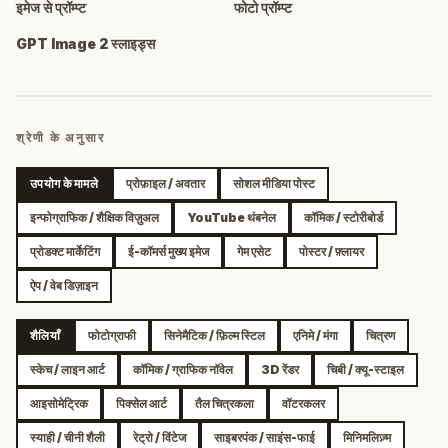
इमेज से प्रॉम्प्ट
फोटो प्रॉम्प्ट
GPT Image 2 स्लाइड्स
श्रेणी के अनुसार
उपयोग के मामले
प्रोफ़ाइल / अवतार
सोशल मीडिया पोस्ट
इन्फोग्राफिक / शैक्षिक विज़ुअल
YouTube थंबनेल
कॉमिक / स्टोरीबोर्ड
प्रोडक्ट मार्केटिंग
ई-कॉमर्स मुख्य इमेज
गेम एसेट
पोस्टर / फ़्लायर
ऐप / वेब डिज़ाइन
शैलियाँ
फोटोग्राफी
सिनेमैटिक / फ़िल्म स्टिल
एनिमे / मंगा
चित्रण
स्केच / लाइन आर्ट
कॉमिक / ग्राफिक नॉवेल
3D रेंडर
चिबी / क्यू-स्टाइल
आइसोमेट्रिक
पिक्सेल आर्ट
तैल चित्रकला
वॉटरकलर
स्याही / चीनी शैली
रेट्रो / विंटेज
साइबरपंक / साइंस-फाई
मिनिमलिज़्म