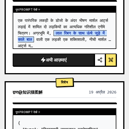
पूरा PROMPT देखें
एक पारंपरिक लकड़ी के डोजो के अंदर भीषण मार्शल आर्ट्स 
लड़ाई में शामिल दो लड़कियों का अत्यधिक गतिशील एनीमे 
चित्रण। अग्रभूमि में, 
लाल रिबन के साथ ऊंचे जूड़े में 
काले बाल
 वाली एक लड़की एक शक्तिशाली, नीची मार्शल 
आर्ट्स म…
अभी आज़माएं
विशेष
द्वारा
@
知识猫图解
19 अप्रैल 2026
पूरा PROMPT देखें
{
