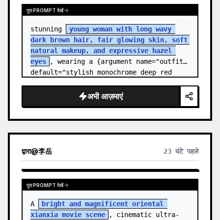
पूरा PROMPT देखें
stunning 
young woman with long wavy 
dark brown hair, fair glowing skin, soft 
natural makeup, and expressive hazel 
eyes
, wearing a {argument name="outfit" 
default="stylish monochrome deep red 
streetwear outfit consisting of a…
अभी आज़माएं
द्वारा
@
李岳
23 घंटे पहले
पूरा PROMPT देखें
A 
bright and magnificent oriental 
xianxia movie scene
, cinematic ultra-