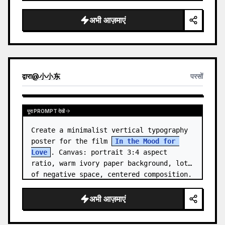
close-up with the subject facing right, 
eyes closed, gently smellin…
अभी आज़माएं
द्वारा
@
小小东
परसों
पूरा PROMPT देखें
Create a minimalist vertical typography 
poster for the film 
In the Mood for 
Love
. Canvas: portrait 3:4 aspect 
ratio, warm ivory paper background, lots 
of negative space, centered composition. 
…
अभी आज़माएं