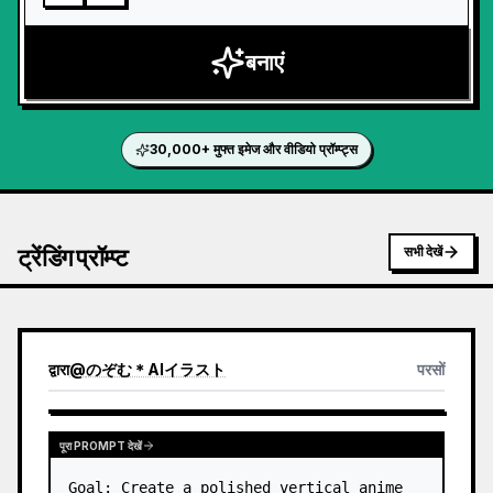
बनाएं
30,000+ मुफ्त इमेज और वीडियो प्रॉम्प्ट्स
ट्रेंडिंग प्रॉम्प्ट
सभी देखें
द्वारा
@
のぞむ＊AIイラスト
परसों
पूरा PROMPT देखें
Goal: Create a polished vertical anime 