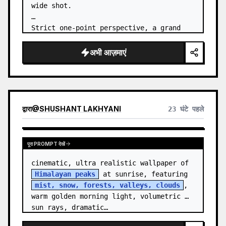
wide shot.

Strict one-point perspective, a grand 
heavenly staircase paved with light 
golden jade, passing through the sea of 
अभी आज़माएं
clouds from the bottom…
द्वारा
@
SHUSHANT LAKHYANI
23 घंटे पहले
पूरा PROMPT देखें
cinematic, ultra realistic wallpaper of 
Himalayan peaks
 at sunrise, featuring 
mist, snow, forests, valleys, clouds
, 
warm golden morning light, volumetric 
sun rays, dramatic…