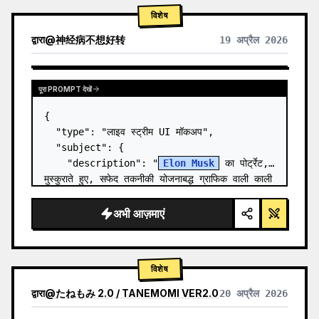
विशेष
द्वारा
@
神经病不想好转
19 अप्रैल 2026
पूरा PROMPT देखें
{

  "type": "लाइव स्ट्रीम UI मॉकअप",

  "subject": {

    "description": "
Elon Musk
 का पोर्ट्रेट, 
मुस्कुराते हुए, सफेद तकनीकी योजनाबद्ध ग्राफिक वाली काली 
टी-शर्ट पहने हुए",

    "background": "बाईं ओर '{argument 
अभी आज़माएं
name=\"le…
विशेष
द्वारा
@
たねもみ 2.0 / TANEMOMI VER2.0
20 अप्रैल 2026