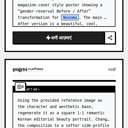
magazine-cover style poster showing a 
“gender-reversal Before / After” 
transformation for 
Nozomu
. The main 
After version is a beautiful, cool, 
androgynous anime boy who preserves…
अभी आज़माएं
द्वारा
@
𝟡𝟜 ᴾᴸᴬʸᶠᴼᴿᴳᴱ
परसों
1
पूरा PROMPT देखें
Using the provided reference image as 
the character and aesthetic base, 
regenerate it as a square 1:1 romantic 
Korean editorial beauty portrait. Change 
the composition to a softer side-profile 