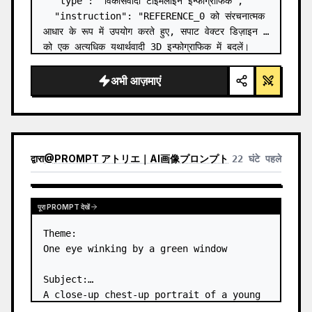
  "type": "विकासवादी टाइमलाइन इन्फोग्राफिक",

  "instruction": "REFERENCE_0 को संरचनात्मक 
आधार के रूप में उपयोग करते हुए, सपाट वेक्टर डिज़ाइन 
को एक अत्यधिक यथार्थवादी 3D इन्फोग्राफिक में बदलें। 
चिकने रैंप को अलग-अलग पत्थर की सीढ़ियों से बदलें और 
सभी जीवों को…
अभी आज़माएं
द्वारा
@
PROMPT アトリエ｜AI画像プロンプト
22 घंटे पहले
पूरा PROMPT देखें
Theme:

One eye winking by a green window

Subject:

A close-up chest-up portrait of a young 
woman wearing a 
white lace-trimmed 