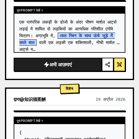
पूरा PROMPT देखें
एक पारंपरिक लकड़ी के डोजो के अंदर भीषण मार्शल आर्ट्स 
लड़ाई में शामिल दो लड़कियों का अत्यधिक गतिशील एनीमे 
चित्रण। अग्रभूमि में, 
लाल रिबन के साथ ऊंचे जूड़े में 
काले बाल
 वाली एक लड़की एक शक्तिशाली, नीची मार्शल 
आर्ट्स म…
अभी आज़माएं
विशेष
द्वारा
@
知识猫图解
19 अप्रैल 2026
पूरा PROMPT देखें
{
