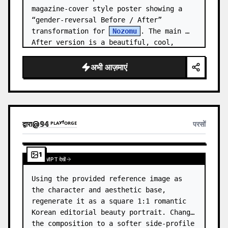
magazine-cover style poster showing a 
“gender-reversal Before / After” 
transformation for 
Nozomu
. The main 
After version is a beautiful, cool, 
androgynous anime boy who preserves…
अभी आज़माएं
द्वारा
@
𝟡𝟜 ᴾᴸᴬʸᶠᴼᴿᴳᴱ
परसों
1
पूरा PROMPT देखें
Using the provided reference image as 
the character and aesthetic base, 
regenerate it as a square 1:1 romantic 
Korean editorial beauty portrait. Change 
the composition to a softer side-profile 