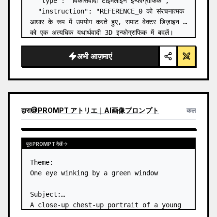
  "type": "विकासवादी टाइमलाइन इन्फोग्राफिक",

  "instruction": "REFERENCE_0 को संरचनात्मक 
आधार के रूप में उपयोग करते हुए, सपाट वेक्टर डिज़ाइन 
को एक अत्यधिक यथार्थवादी 3D इन्फोग्राफिक में बदलें। 
चिकने रैंप को अलग-अलग पत्थर की सीढ़ियों से बदलें और 
सभी जीवों को…
अभी आज़माएं
द्वारा
@
PROMPT アトリエ｜AI画像プロンプト
कल
पूरा PROMPT देखें
Theme:

One eye winking by a green window

Subject:

A close-up chest-up portrait of a young 
woman wearing a 
white lace-trimmed 