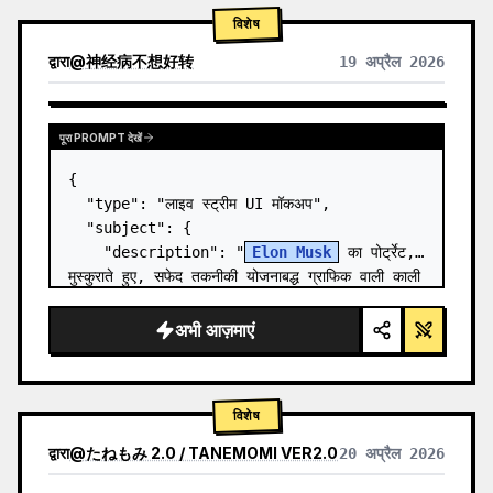
विशेष
द्वारा
@
神经病不想好转
19 अप्रैल 2026
पूरा PROMPT देखें
{

  "type": "लाइव स्ट्रीम UI मॉकअप",

  "subject": {

    "description": "
Elon Musk
 का पोर्ट्रेट, 
मुस्कुराते हुए, सफेद तकनीकी योजनाबद्ध ग्राफिक वाली काली 
टी-शर्ट पहने हुए",

    "background": "बाईं ओर '{argument 
अभी आज़माएं
name=\"le…
विशेष
द्वारा
@
たねもみ 2.0 / TANEMOMI VER2.0
20 अप्रैल 2026