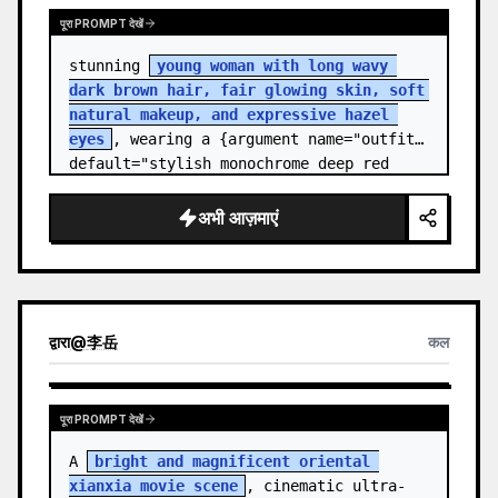
पूरा PROMPT देखें
stunning 
young woman with long wavy 
dark brown hair, fair glowing skin, soft 
natural makeup, and expressive hazel 
eyes
, wearing a {argument name="outfit" 
default="stylish monochrome deep red 
streetwear outfit consisting of a…
अभी आज़माएं
द्वारा
@
李岳
कल
पूरा PROMPT देखें
A 
bright and magnificent oriental 
xianxia movie scene
, cinematic ultra-