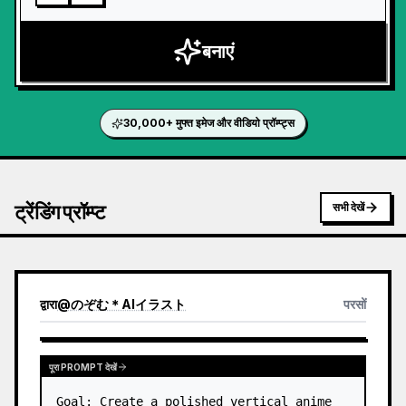
बनाएं
30,000+ मुफ्त इमेज और वीडियो प्रॉम्प्ट्स
ट्रेंडिंग प्रॉम्प्ट
सभी देखें
द्वारा
@
のぞむ＊AIイラスト
परसों
पूरा PROMPT देखें
Goal: Create a polished vertical anime 