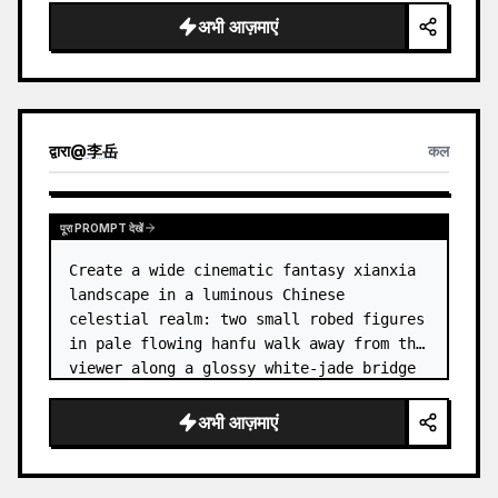
dress
 leaning her cheek on one hand and 
अभी आज़माएं
smiling with one eye closed at a wooden 
table in a {argum…
द्वारा
@
李岳
कल
पूरा PROMPT देखें
Create a wide cinematic fantasy xianxia 
landscape in a luminous Chinese 
celestial realm: two small robed figures 
in pale flowing hanfu walk away from the 
viewer along a glossy white-jade bridge 
toward an enormous ornate palace gate 
rising from a mirror-still l…
अभी आज़माएं