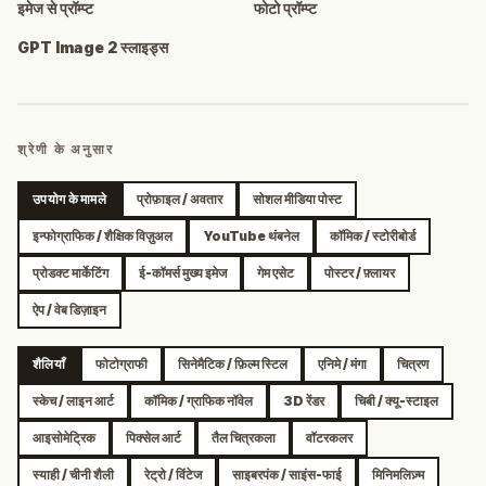
इमेज से प्रॉम्प्ट
फोटो प्रॉम्प्ट
GPT Image 2 स्लाइड्स
श्रेणी के अनुसार
उपयोग के मामले
प्रोफ़ाइल / अवतार
सोशल मीडिया पोस्ट
इन्फोग्राफिक / शैक्षिक विज़ुअल
YouTube थंबनेल
कॉमिक / स्टोरीबोर्ड
प्रोडक्ट मार्केटिंग
ई-कॉमर्स मुख्य इमेज
गेम एसेट
पोस्टर / फ़्लायर
ऐप / वेब डिज़ाइन
शैलियाँ
फोटोग्राफी
सिनेमैटिक / फ़िल्म स्टिल
एनिमे / मंगा
चित्रण
स्केच / लाइन आर्ट
कॉमिक / ग्राफिक नॉवेल
3D रेंडर
चिबी / क्यू-स्टाइल
आइसोमेट्रिक
पिक्सेल आर्ट
तैल चित्रकला
वॉटरकलर
स्याही / चीनी शैली
रेट्रो / विंटेज
साइबरपंक / साइंस-फाई
मिनिमलिज़्म