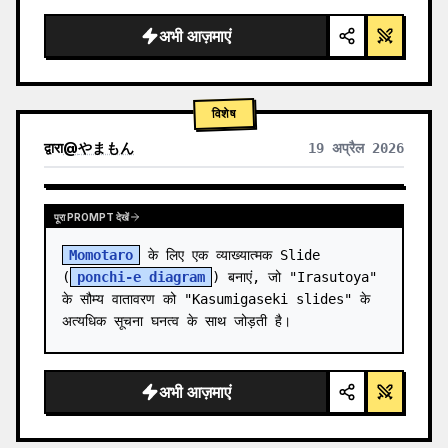
  "background": "
सॉफ्ट पर्पल और ब्लू ग्रेडिएंट
",

  "he…
अभी आज़माएं
विशेष
द्वारा
@
やまもん
19 अप्रैल 2026
अन्य मॉडल के परिणाम देखें
पूरा PROMPT देखें
Momotaro
 के लिए एक व्याख्यात्मक Slide 
(
ponchi-e diagram
) बनाएं, जो "Irasutoya" 
के सौम्य वातावरण को "Kasumigaseki slides" के 
अत्यधिक सूचना घनत्व के साथ जोड़ती है।
अभी आज़माएं