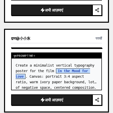
close-up with the subject facing right, 
eyes closed, gently smellin…
अभी आज़माएं
द्वारा
@
小小东
परसों
पूरा PROMPT देखें
Create a minimalist vertical typography 
poster for the film 
In the Mood for 
Love
. Canvas: portrait 3:4 aspect 
ratio, warm ivory paper background, lots 
of negative space, centered composition. 
…
अभी आज़माएं