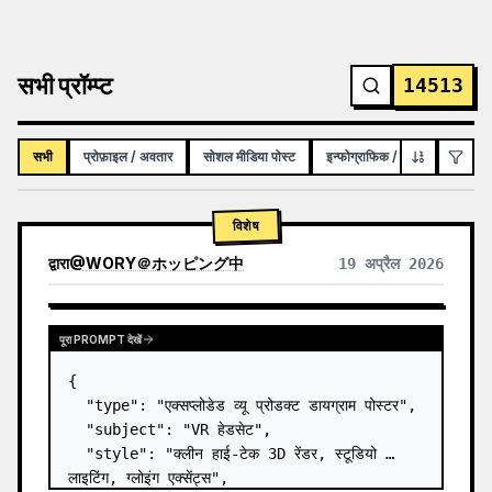
सभी प्रॉम्प्ट
14513
सभी
प्रोफ़ाइल / अवतार
सोशल मीडिया पोस्ट
इन्फोग्राफिक / शैक्षिक विज़ुअल
विशेष
द्वारा
@
WORY＠ホッピング中
19 अप्रैल 2026
पूरा PROMPT देखें
{

  "type": "एक्सप्लोडेड व्यू प्रोडक्ट डायग्राम पोस्टर",

  "subject": "VR हेडसेट",

  "style": "क्लीन हाई-टेक 3D रेंडर, स्टूडियो 
लाइटिंग, ग्लोइंग एक्सेंट्स",
