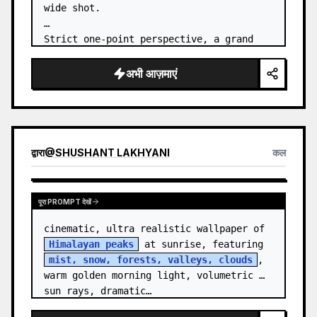
wide shot.

Strict one-point perspective, a grand 
heavenly staircase paved with light 
golden jade, passing through the sea of 
अभी आज़माएं
clouds from the bottom…
द्वारा
@
SHUSHANT LAKHYANI
कल
पूरा PROMPT देखें
cinematic, ultra realistic wallpaper of 
Himalayan peaks
 at sunrise, featuring 
mist, snow, forests, valleys, clouds
, 
warm golden morning light, volumetric 
sun rays, dramatic…