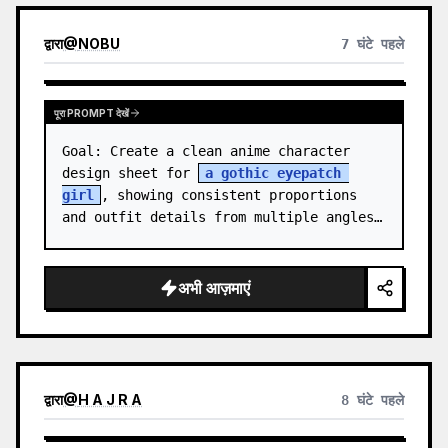
द्वारा
@
NOBU
7 घंटे पहले
पूरा PROMPT देखें
Goal: Create a clean anime character 
design sheet for 
a gothic eyepatch 
girl
, showing consistent proportions 
and outfit details from multiple angles.

Canvas: Wide horizontal white-background 
character sheet, about 16…
अभी आज़माएं
द्वारा
@
H A J R A
8 घंटे पहले