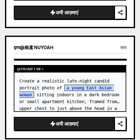
medal.

अभी आज़माएं
Canvas: Wide 16:9 white stu…
द्वारा
@
南鸢 NUYOAH
कल
पूरा PROMPT देखें
Create a realistic late-night candid 
portrait photo of 
a young East Asian 
woman
 sitting indoors in a dark bedroom 
or small apartment kitchen, framed from 
upper chest to just above the head in a 
vertical 3:4 compositio…
अभी आज़माएं