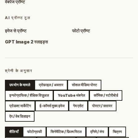
वेबपेज प्रॉम्प्ट
AI प्रॉम्प्ट टूल
इमेज से प्रॉम्प्ट
फोटो प्रॉम्प्ट
GPT Image 2 स्लाइड्स
श्रेणी के अनुसार
उपयोग के मामले
प्रोफ़ाइल / अवतार
सोशल मीडिया पोस्ट
इन्फोग्राफिक / शैक्षिक विज़ुअल
YouTube थंबनेल
कॉमिक / स्टोरीबोर्ड
प्रोडक्ट मार्केटिंग
ई-कॉमर्स मुख्य इमेज
गेम एसेट
पोस्टर / फ़्लायर
ऐप / वेब डिज़ाइन
शैलियाँ
फोटोग्राफी
सिनेमैटिक / फ़िल्म स्टिल
एनिमे / मंगा
चित्रण