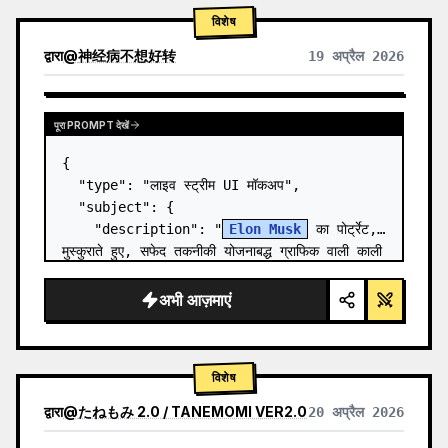
विशेष
द्वारा
@
神经病不想好转
19 अप्रैल 2026
पूरा PROMPT देखें
{

  "type": "लाइव स्ट्रीम UI मॉकअप",

  "subject": {

    "description": "
Elon Musk
 का पोर्ट्रेट, 
मुस्कुराते हुए, सफेद तकनीकी योजनाबद्ध ग्राफिक वाली काली 
टी-शर्ट पहने हुए",

    "background": "बाईं ओर '{argument 
अभी आज़माएं
name=\"le…
विशेष
द्वारा
@
たねもみ 2.0 / TANEMOMI VER2.0
20 अप्रैल 2026