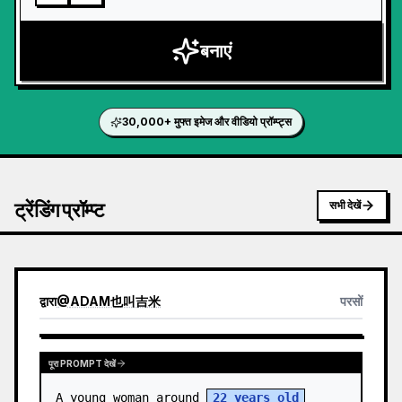
बनाएं
30,000+ मुफ्त इमेज और वीडियो प्रॉम्प्ट्स
ट्रेंडिंग प्रॉम्प्ट
सभी देखें
द्वारा
@
ADAM也叫吉米
परसों
पूरा PROMPT देखें
A young woman around 
22 years old