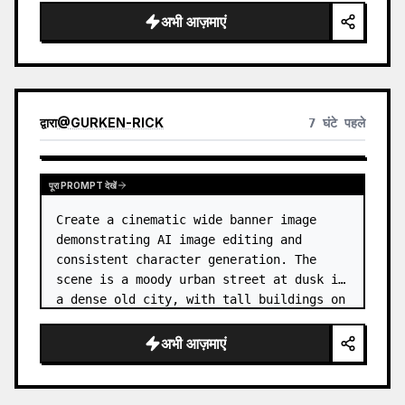
अभी आज़माएं
द्वारा
@
GURKEN-RICK
7 घंटे पहले
पूरा PROMPT देखें
Create a cinematic wide banner image 
demonstrating AI image editing and 
consistent character generation. The 
scene is a moody urban street at dusk in 
a dense old city, with tall buildings on 
both sides, wet pavement, parked and 
moving cars, soft streetlights,…
अभी आज़माएं