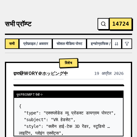
सभी प्रॉम्प्ट
14724
सभी
प्रोफ़ाइल / अवतार
सोशल मीडिया पोस्ट
इन्फोग्राफिक / शैक्षिक विज़ुअल
विशेष
द्वारा
@
WORY＠ホッピング中
19 अप्रैल 2026
पूरा PROMPT देखें
{

  "type": "एक्सप्लोडेड व्यू प्रोडक्ट डायग्राम पोस्टर",

  "subject": "VR हेडसेट",

  "style": "क्लीन हाई-टेक 3D रेंडर, स्टूडियो 
लाइटिंग, ग्लोइंग एक्सेंट्स",
