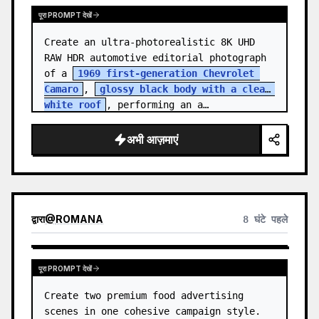
पूरा PROMPT देखें
Create an ultra-photorealistic 8K UHD 
RAW HDR automotive editorial photograph 
of a 
1969 first-generation Chevrolet 
Camaro
, 
glossy black body with a clean 
white roof
, performing an a…
अभी आज़माएं
द्वारा
@
ROMANA
8 घंटे पहले
पूरा PROMPT देखें
Create two premium food advertising 
scenes in one cohesive campaign style. 