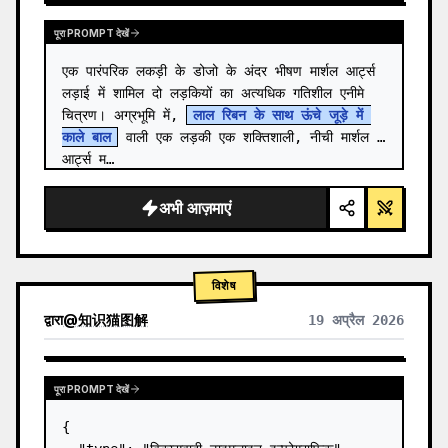
पूरा PROMPT देखें
एक पारंपरिक लकड़ी के डोजो के अंदर भीषण मार्शल आर्ट्स 
लड़ाई में शामिल दो लड़कियों का अत्यधिक गतिशील एनीमे 
चित्रण। अग्रभूमि में, 
लाल रिबन के साथ ऊंचे जूड़े में 
काले बाल
 वाली एक लड़की एक शक्तिशाली, नीची मार्शल 
आर्ट्स म…
अभी आज़माएं
विशेष
द्वारा
@
知识猫图解
19 अप्रैल 2026
पूरा PROMPT देखें
{
