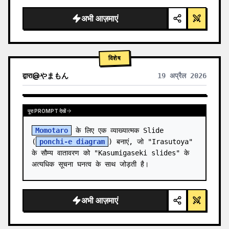
  "background": "
सॉफ्ट पर्पल और ब्लू ग्रेडिएंट
",

  "he…
अभी आज़माएं
विशेष
द्वारा
@
やまもん
19 अप्रैल 2026
अन्य मॉडल के परिणाम देखें
पूरा PROMPT देखें
Momotaro
 के लिए एक व्याख्यात्मक Slide 
(
ponchi-e diagram
) बनाएं, जो "Irasutoya" 
के सौम्य वातावरण को "Kasumigaseki slides" के 
अत्यधिक सूचना घनत्व के साथ जोड़ती है।
अभी आज़माएं