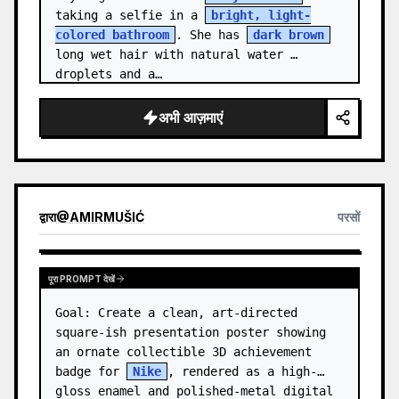
taking a selfie in a 
bright, light-
colored bathroom
. She has 
dark brown
long wet hair with natural water 
droplets and a…
अभी आज़माएं
द्वारा
@
AMIRMUŠIĆ
परसों
पूरा PROMPT देखें
Goal: Create a clean, art-directed 
square-ish presentation poster showing 
an ornate collectible 3D achievement 
badge for 
Nike
, rendered as a high-
gloss enamel and polished-metal digital 