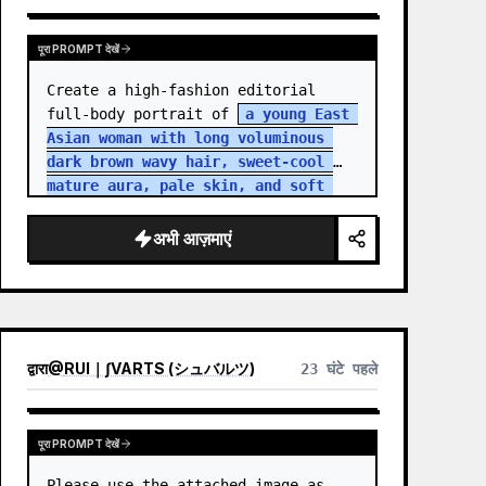
पूरा PROMPT देखें
Create a high-fashion editorial 
full-body portrait of 
a young East 
Asian woman with long voluminous 
dark brown wavy hair, sweet-cool 
mature aura, pale skin, and soft 
but intense eye contact
 standing 
in an aband…
अभी आज़माएं
द्वारा
@
RUI｜∫VARTS (シュバルツ)
23 घंटे पहले
पूरा PROMPT देखें
Please use the attached image as 