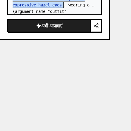
expressive hazel eyes
, wearing a 
{argument name="outfit" 
default="stylish monochrome deep 
red streetwear outfit consisting of 
अभी आज़माएं
a…