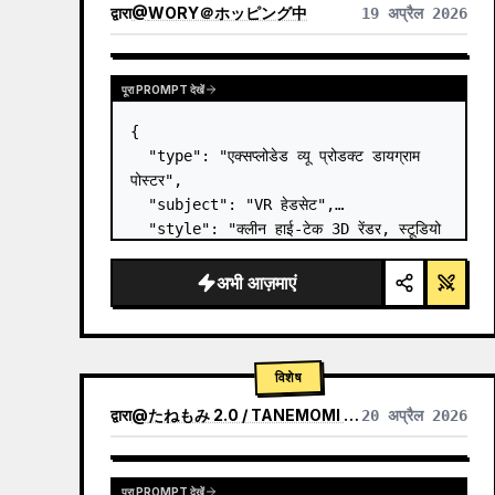
द्वारा
@
WORY＠ホッピング中
19 अप्रैल 2026
पूरा PROMPT देखें
{

  "type": "एक्सप्लोडेड व्यू प्रोडक्ट डायग्राम 
पोस्टर",

  "subject": "VR हेडसेट",

  "style": "क्लीन हाई-टेक 3D रेंडर, स्टूडियो 
लाइटिंग, ग्लोइंग एक्सेंट्स",

  "background": "
सॉफ्ट पर्पल और ब्लू 
अभी आज़माएं
ग्रेडिएंट
",

  "he…
विशेष
द्वारा
@
たねもみ 2.0 / TANEMOMI VER2.0
20 अप्रैल 2026
पूरा PROMPT देखें