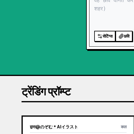
सेटिंग्स
छवि
ट्रेंडिंग प्रॉम्प्ट
द्वारा
@
のぞむ＊AIイラスト
कल