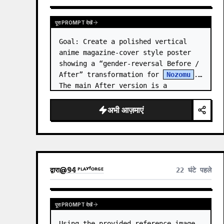
पूरा PROMPT देखें
Goal: Create a polished vertical 
anime magazine-cover style poster 
showing a “gender-reversal Before / 
After” transformation for 
Nozomu
. 
The main After version is a 
beautiful, cool, androgynous anime 
boy who preserves…
अभी आज़माएं
द्वारा
@
𝟡𝟜 ᴾᴸᴬʸᶠᴼᴿᴳᴱ
22 घंटे पहले
पूरा PROMPT देखें
Using the provided reference image 