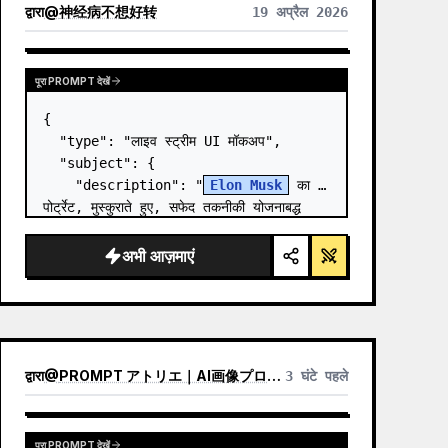
द्वारा
@
神经病不想好转
19 अप्रैल 2026
पूरा PROMPT देखें
{

  "type": "लाइव स्ट्रीम UI मॉकअप",

  "subject": {

    "description": "
Elon Musk
 का 
पोर्ट्रेट, मुस्कुराते हुए, सफेद तकनीकी योजनाबद्ध 
ग्राफिक वाली काली टी-शर्ट पहने हुए",

    "background": "बाईं ओर '{argument 
अभी आज़माएं
name=\"le…
द्वारा
@
PROMPT アトリエ｜AI画像プロンプト
3 घंटे पहले
पूरा PROMPT देखें