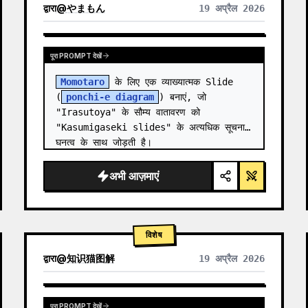
द्वारा
@
やまもん
19 अप्रैल 2026
अन्य मॉडल के परिणाम देखें
पूरा PROMPT देखें
Momotaro
 के लिए एक व्याख्यात्मक Slide 
(
ponchi-e diagram
) बनाएं, जो 
"Irasutoya" के सौम्य वातावरण को 
"Kasumigaseki slides" के अत्यधिक सूचना 
घनत्व के साथ जोड़ती है।
अभी आज़माएं
विशेष
द्वारा
@
知识猫图解
19 अप्रैल 2026
पूरा PROMPT देखें