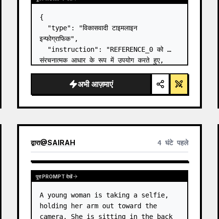
{

  "type": "विकासवादी टाइमलाइन 
इन्फोग्राफिक",

  "instruction": "REFERENCE_0 को 
संरचनात्मक आधार के रूप में उपयोग करते हुए, 
सपाट वेक्टर डिज़ाइन को एक अत्यधिक यथार्थवादी 
3D इन्फोग्राफिक में बदलें। चिकने रैंप को अलग-
अभी आज़माएं
अलग पत्थर की सीढ़ियों से बदलें और सभी जीवों को…
द्वारा
@
SAIRAH
4 घंटे पहले
पूरा PROMPT देखें
A young woman is taking a selfie, 
holding her arm out toward the 
camera. She is sitting in the back 