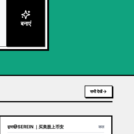
बनाएं
सभी देखें
द्वारा
@
SEREIN ｜买美股上币安
कल