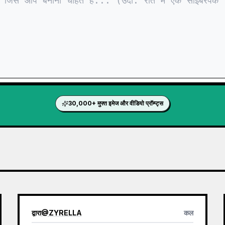
30,000+ मुफ्त इमेज और वीडियो प्रॉम्प्ट्स
द्वारा
@
ZYRELLA
कल