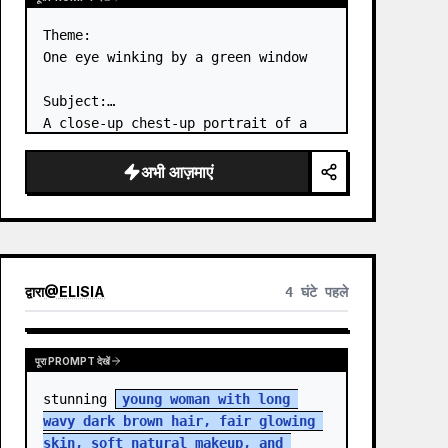
Theme:

One eye winking by a green window

Subject:

A close-up chest-up portrait of a 
young woman wearing a 
white lace-
trimmed dress
 leaning her cheek on 
अभी आज़माएं
one hand and smiling with one eye 
closed at a wooden table in a 
{argum…
द्वारा
@
ELISIA
4 घंटे पहले
पूरा PROMPT देखें
stunning 
young woman with long 
wavy dark brown hair, fair glowing 
skin, soft natural makeup, and 