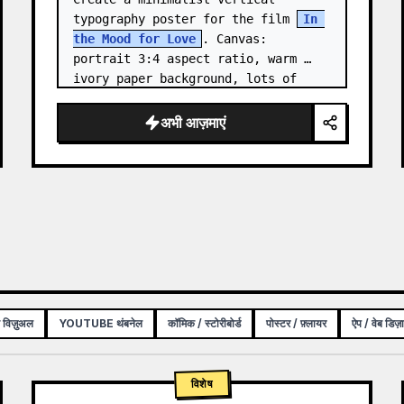
typography poster for the film 
In 
the Mood for Love
. Canvas: 
portrait 3:4 aspect ratio, warm 
ivory paper background, lots of 
negative space, centered 
composition. …
अभी आज़माएं
क विज़ुअल
YOUTUBE थंबनेल
कॉमिक / स्टोरीबोर्ड
पोस्टर / फ़्लायर
ऐप / वेब डिज़
विशेष