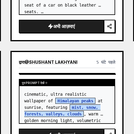
seat of a car on black leather 
seats. …
अभी आज़माएं
द्वारा
@
SHUSHANT LAKHYANI
5 घंटे पहले
पूरा PROMPT देखें
cinematic, ultra realistic 
wallpaper of 
Himalayan peaks
 at 
sunrise, featuring 
mist, snow, 
forests, valleys, clouds
, warm 
golden morning light, volumetric 
sun rays, dramatic…