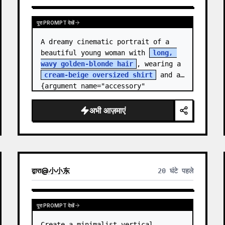
पूरा PROMPT देखें
A dreamy cinematic portrait of a 
beautiful young woman with 
long, 
wavy golden-blonde hair
, wearing a 
cream-beige oversized shirt
 and a 
{argument name="accessory" 
default="black leather…
अभी आज़माएं
द्वारा
@
小小东
20 घंटे पहले
पूरा PROMPT देखें
Create a minimalist vertical 