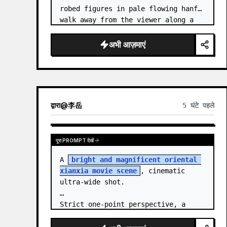
robed figures in pale flowing hanfu 
walk away from the viewer along a 
glossy white-jade bridge toward an 
enormous ornate palace gate rising 
अभी आज़माएं
from a mirror-still l…
द्वारा
@
李岳
5 घंटे पहले
पूरा PROMPT देखें
A 
bright and magnificent oriental 
xianxia movie scene
, cinematic 
ultra-wide shot.

Strict one-point perspective, a 
grand heavenly staircase paved with 
light golden jade, passing through 