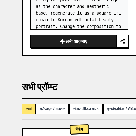
as the character and aesthetic 
base, regenerate it as a square 1:1 
romantic Korean editorial beauty 
portrait. Change the composition to 
a softer side-profile close-up with 
the subject facing right, eyes 
अभी आज़माएं
closed, gently smellin…
सभी प्रॉम्प्ट
सभी
प्रोफ़ाइल / अवतार
सोशल मीडिया पोस्ट
इन्फोग्राफिक / शैक्षि
विशेष