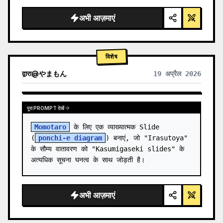
  "background": "
सॉफ्ट पर्पल और ब्लू ग्रेडिएंट
",

  "he…
अभी आज़माएं
विशेष
द्वारा
@
やまもん
19 अप्रैल 2026
अन्य मॉडल के परिणाम देखें
पूरा PROMPT देखें
Momotaro
 के लिए एक व्याख्यात्मक Slide 
(
ponchi-e diagram
) बनाएं, जो "Irasutoya" 
के सौम्य वातावरण को "Kasumigaseki slides" के 
अत्यधिक सूचना घनत्व के साथ जोड़ती है।
अभी आज़माएं