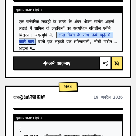
पूरा PROMPT देखें
एक पारंपरिक लकड़ी के डोजो के अंदर भीषण मार्शल आर्ट्स 
लड़ाई में शामिल दो लड़कियों का अत्यधिक गतिशील एनीमे 
चित्रण। अग्रभूमि में, 
लाल रिबन के साथ ऊंचे जूड़े में 
काले बाल
 वाली एक लड़की एक शक्तिशाली, नीची मार्शल 
आर्ट्स म…
अभी आज़माएं
विशेष
द्वारा
@
知识猫图解
19 अप्रैल 2026
पूरा PROMPT देखें
{
