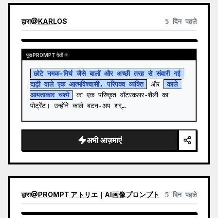
द्वारा
@
KARLOS
5 दिन पहले
पूरा PROMPT देखें
छोटे नमक-मिर्च जैसे बालों और अच्छी तरह से संवारी गई 
दाढ़ी वाले एक आत्मविश्वासी, परिपक्व व्यक्ति
 और 
काले 
आयताकार चश्मे
 का एक परिष्कृत वॉटरकलर-शैली का 
पोर्ट्रेट। उन्होंने काले बटन-अप शर्…
अभी आज़माएं
द्वारा
@
PROMPT アトリエ｜AI画像プロンプト
5 दिन पहले