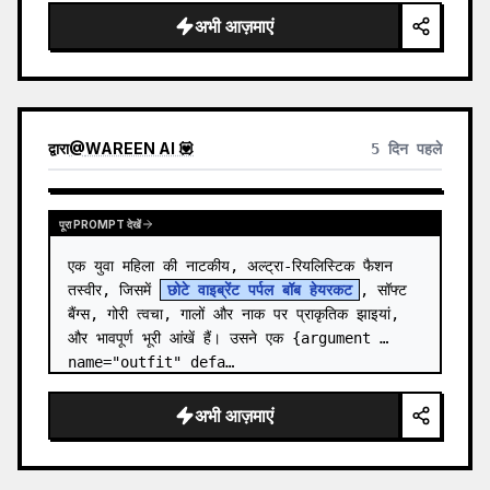
अभी आज़माएं
द्वारा
@
WAREEN AI 💟
5 दिन पहले
पूरा PROMPT देखें
एक युवा महिला की नाटकीय, अल्ट्रा-रियलिस्टिक फैशन 
तस्वीर, जिसमें 
छोटे वाइब्रेंट पर्पल बॉब हेयरकट
, सॉफ्ट 
बैंग्स, गोरी त्वचा, गालों और नाक पर प्राकृतिक झाइयां, 
और भावपूर्ण भूरी आंखें हैं। उसने एक {argument 
name="outfit" defa…
अभी आज़माएं