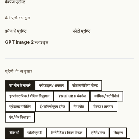
वेबपेज प्रॉम्प्ट
AI प्रॉम्प्ट टूल
इमेज से प्रॉम्प्ट
फोटो प्रॉम्प्ट
GPT Image 2 स्लाइड्स
श्रेणी के अनुसार
उपयोग के मामले
प्रोफ़ाइल / अवतार
सोशल मीडिया पोस्ट
इन्फोग्राफिक / शैक्षिक विज़ुअल
YouTube थंबनेल
कॉमिक / स्टोरीबोर्ड
प्रोडक्ट मार्केटिंग
ई-कॉमर्स मुख्य इमेज
गेम एसेट
पोस्टर / फ़्लायर
ऐप / वेब डिज़ाइन
शैलियाँ
फोटोग्राफी
सिनेमैटिक / फ़िल्म स्टिल
एनिमे / मंगा
चित्रण