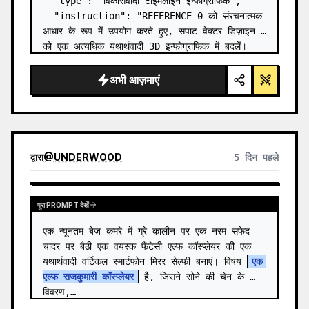
  "type": "विकासवादी टाइमलाइन इन्फोग्राफिक",

  "instruction": "REFERENCE_0 को संरचनात्मक 
आधार के रूप में उपयोग करते हुए, सपाट वेक्टर डिज़ाइन 
को एक अत्यधिक यथार्थवादी 3D इन्फोग्राफिक में बदलें। 
चिकने रैंप को अलग-अलग पत्थर की सीढ़ियों से बदलें और 
सभी जीवों को…
अभी आज़माएं
द्वारा
@
UNDERWOOD
5 दिन पहले
पूरा PROMPT देखें
एक न्यूनतम बेज कमरे में ग्रे कालीन पर एक नरम सफेद 
चादर पर बैठी एक वयस्क फैंटेसी एल्फ कॉस्प्लेयर की एक 
यथार्थवादी वर्टिकल स्मार्टफोन मिरर सेल्फी बनाएं। विषय 
एक 
एल्फ राजकुमारी कॉस्प्लेयर
 है, जिसने सोने की चेन के 
विवरण,…