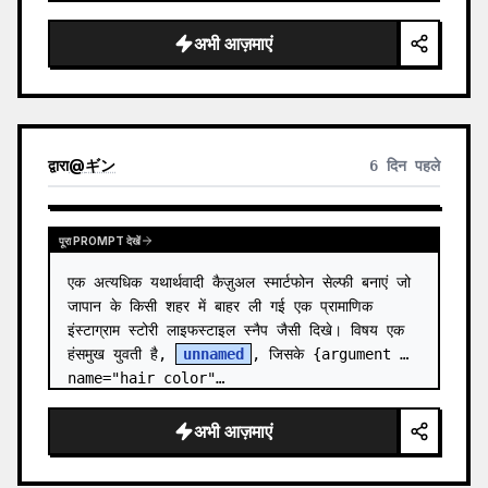
अभी आज़माएं
द्वारा
@
ギン
6 दिन पहले
पूरा PROMPT देखें
एक अत्यधिक यथार्थवादी कैज़ुअल स्मार्टफोन सेल्फी बनाएं जो 
जापान के किसी शहर में बाहर ली गई एक प्रामाणिक 
इंस्टाग्राम स्टोरी लाइफस्टाइल स्नैप जैसी दिखे। विषय एक 
हंसमुख युवती है, 
unnamed
, जिसके {argument 
name="hair color"…
अभी आज़माएं