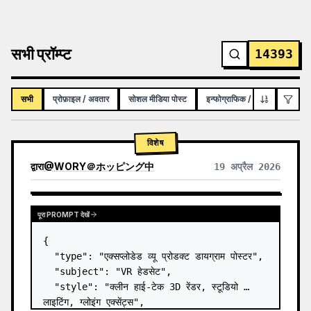
सभी प्रॉम्प्ट
14393
सभी
प्रोफ़ाइल / अवतार
सोशल मीडिया पोस्ट
इन्फोग्राफिक / शैक्षिक विज़ुअल
विशेष
द्वारा
@
WORY＠ホッピング中
19 अप्रैल 2026
पूरा PROMPT देखें
{

  "type": "एक्सप्लोडेड व्यू प्रोडक्ट डायग्राम पोस्टर",

  "subject": "VR हेडसेट",

  "style": "क्लीन हाई-टेक 3D रेंडर, स्टूडियो 
लाइटिंग, ग्लोइंग एक्सेंट्स",
