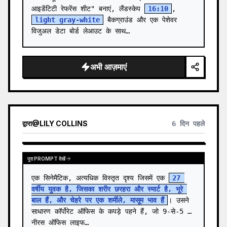
आइडेंटिटी रेफरेंस शीट" बनाएं, लैंडस्केप 
16:10
, 
light gray-white
 बैकग्राउंड और एक पेशेवर 
विजुअल डेटा बोर्ड लेआउट के साथ…
अभी आज़माएं
द्वारा
@
LILY COLLINS
6 दिन पहले
पूरा PROMPT देखें
एक सिनेमैटिक, अत्यधिक विस्तृत दृश्य जिसमें एक 
27 
वर्षीय युवक है, जिसका शरीर छरहरा और स्मार्ट है, भूरे 
बाल हैं, और चेहरे पर एक शर्मीले, मासूम भाव हैं
। उसने 
साधारण कॉर्पोरेट ऑफिस के कपड़े पहने हैं, जो 9-से-5 की 
नीरस ऑफिस लाइफ…