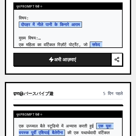
पूरा PROMPT देखें
दोपहर में नीले पानी के किनारे आराम
मुख्य विषय:

एक महिला का वर्टिकल रिज़ॉर्ट पोर्ट्रेट, जो 
सफेद 
स्विमवियर
 पहने हुए एक काले लकड़ी के डेक पर आराम 
कर रही है। यह डेक अत्यधिक पारदर्शी नीले…
अभी आज़माएं
द्वारा
@
バースバイブ遊
5 दिन पहले
पूरा PROMPT देखें
एक उज्ज्वल बैले स्टूडियो में अभ्यास करती हुई 
एक युवा 
वयस्क पूर्वी एशियाई बैलेरीना
 की एक यथार्थवादी वर्टिकल 