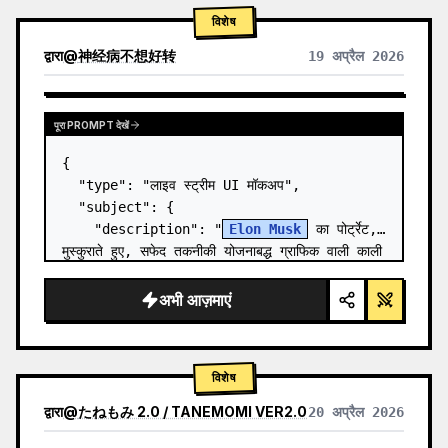
विशेष
द्वारा
@
神经病不想好转
19 अप्रैल 2026
पूरा PROMPT देखें
{

  "type": "लाइव स्ट्रीम UI मॉकअप",

  "subject": {

    "description": "
Elon Musk
 का पोर्ट्रेट, 
मुस्कुराते हुए, सफेद तकनीकी योजनाबद्ध ग्राफिक वाली काली 
टी-शर्ट पहने हुए",

    "background": "बाईं ओर '{argument 
अभी आज़माएं
name=\"le…
विशेष
द्वारा
@
たねもみ 2.0 / TANEMOMI VER2.0
20 अप्रैल 2026