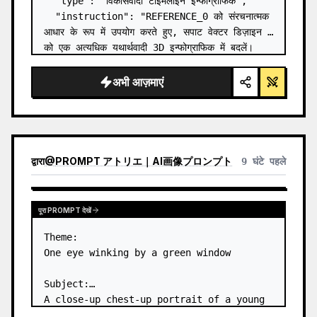
  "type": "विकासवादी टाइमलाइन इन्फोग्राफिक",

  "instruction": "REFERENCE_0 को संरचनात्मक 
आधार के रूप में उपयोग करते हुए, सपाट वेक्टर डिज़ाइन 
को एक अत्यधिक यथार्थवादी 3D इन्फोग्राफिक में बदलें। 
चिकने रैंप को अलग-अलग पत्थर की सीढ़ियों से बदलें और 
सभी जीवों को…
अभी आज़माएं
द्वारा
@
PROMPT アトリエ｜AI画像プロンプト
9 घंटे पहले
पूरा PROMPT देखें
Theme:

One eye winking by a green window

Subject:

A close-up chest-up portrait of a young 
woman wearing a 
white lace-trimmed 