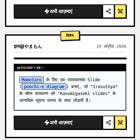
  "background": "
सॉफ्ट पर्पल और ब्लू ग्रेडिएंट
",

  "he…
अभी आज़माएं
विशेष
द्वारा
@
やまもん
19 अप्रैल 2026
अन्य मॉडल के परिणाम देखें
पूरा PROMPT देखें
Momotaro
 के लिए एक व्याख्यात्मक Slide 
(
ponchi-e diagram
) बनाएं, जो "Irasutoya" 
के सौम्य वातावरण को "Kasumigaseki slides" के 
अत्यधिक सूचना घनत्व के साथ जोड़ती है।
अभी आज़माएं