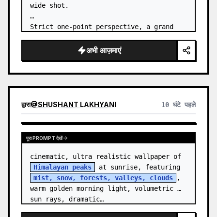
wide shot.

Strict one-point perspective, a grand 
heavenly staircase paved with light 
golden jade, passing through the sea of 
अभी आज़माएं
clouds from the bottom…
द्वारा
@
SHUSHANT LAKHYANI
10 घंटे पहले
पूरा PROMPT देखें
cinematic, ultra realistic wallpaper of 
Himalayan peaks
 at sunrise, featuring 
mist, snow, forests, valleys, clouds
, 
warm golden morning light, volumetric 
sun rays, dramatic…