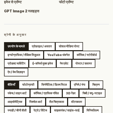
इमेज से प्रॉम्प्ट
फोटो प्रॉम्प्ट
GPT Image 2 स्लाइड्स
श्रेणी के अनुसार
उपयोग के मामले
प्रोफ़ाइल / अवतार
सोशल मीडिया पोस्ट
इन्फोग्राफिक / शैक्षिक विज़ुअल
YouTube थंबनेल
कॉमिक / स्टोरीबोर्ड
प्रोडक्ट मार्केटिंग
ई-कॉमर्स मुख्य इमेज
गेम एसेट
पोस्टर / फ़्लायर
ऐप / वेब डिज़ाइन
शैलियाँ
फोटोग्राफी
सिनेमैटिक / फ़िल्म स्टिल
एनिमे / मंगा
चित्रण
स्केच / लाइन आर्ट
कॉमिक / ग्राफिक नॉवेल
3D रेंडर
चिबी / क्यू-स्टाइल
आइसोमेट्रिक
पिक्सेल आर्ट
तैल चित्रकला
वॉटरकलर
स्याही / चीनी शैली
रेट्रो / विंटेज
साइबरपंक / साइंस-फाई
मिनिमलिज़्म