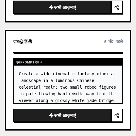
dress
 leaning her cheek on one hand and 
अभी आज़माएं
smiling with one eye closed at a wooden 
table in a {argum…
द्वारा
@
李岳
9 घंटे पहले
पूरा PROMPT देखें
Create a wide cinematic fantasy xianxia 
landscape in a luminous Chinese 
celestial realm: two small robed figures 
in pale flowing hanfu walk away from the 
viewer along a glossy white-jade bridge 
toward an enormous ornate palace gate 
rising from a mirror-still l…
अभी आज़माएं