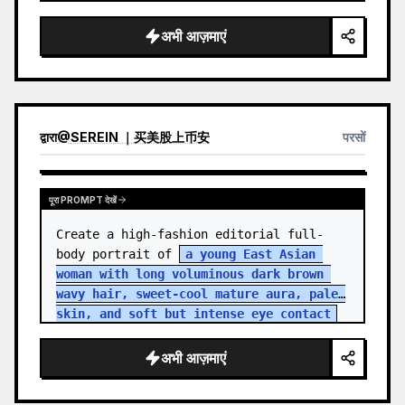
अभी आज़माएं
द्वारा
@
SEREIN ｜买美股上币安
परसों
पूरा PROMPT देखें
Create a high-fashion editorial full-
body portrait of 
a young East Asian 
woman with long voluminous dark brown 
wavy hair, sweet-cool mature aura, pale 
skin, and soft but intense eye contact
standing in an aband…
अभी आज़माएं