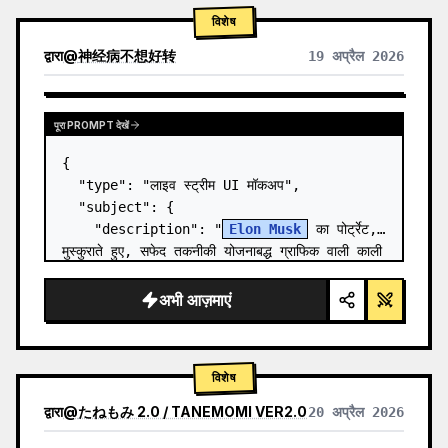
विशेष
द्वारा
@
神经病不想好转
19 अप्रैल 2026
पूरा PROMPT देखें
{

  "type": "लाइव स्ट्रीम UI मॉकअप",

  "subject": {

    "description": "
Elon Musk
 का पोर्ट्रेट, 
मुस्कुराते हुए, सफेद तकनीकी योजनाबद्ध ग्राफिक वाली काली 
टी-शर्ट पहने हुए",

    "background": "बाईं ओर '{argument 
अभी आज़माएं
name=\"le…
विशेष
द्वारा
@
たねもみ 2.0 / TANEMOMI VER2.0
20 अप्रैल 2026