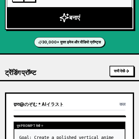
बनाएं
30,000+ मुफ्त इमेज और वीडियो प्रॉम्प्ट्स
ट्रेंडिंग प्रॉम्प्ट
सभी देखें
द्वारा
@
のぞむ＊AIイラスト
कल
पूरा PROMPT देखें
Goal: Create a polished vertical anime 