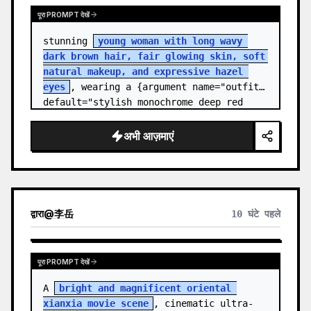
पूरा PROMPT देखें
stunning 
young woman with long wavy 
dark brown hair, fair glowing skin, soft 
natural makeup, and expressive hazel 
eyes
, wearing a {argument name="outfit" 
default="stylish monochrome deep red 
streetwear outfit consisting of a…
अभी आज़माएं
द्वारा
@
李岳
10 घंटे पहले
पूरा PROMPT देखें
A 
bright and magnificent oriental 
xianxia movie scene
, cinematic ultra-