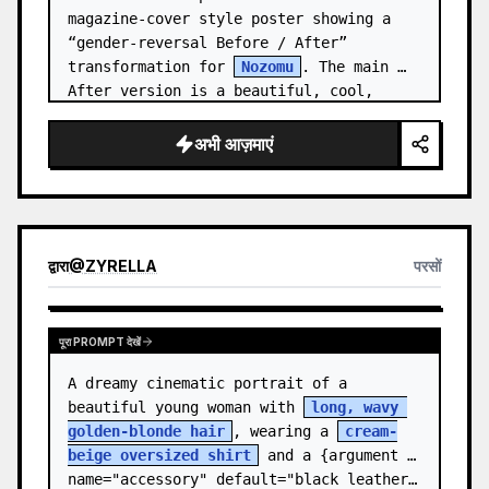
magazine-cover style poster showing a 
“gender-reversal Before / After” 
transformation for 
Nozomu
. The main 
After version is a beautiful, cool, 
androgynous anime boy who preserves…
अभी आज़माएं
द्वारा
@
ZYRELLA
परसों
पूरा PROMPT देखें
A dreamy cinematic portrait of a 
beautiful young woman with 
long, wavy 
golden-blonde hair
, wearing a 
cream-
beige oversized shirt
 and a {argument 
name="accessory" default="black leather…