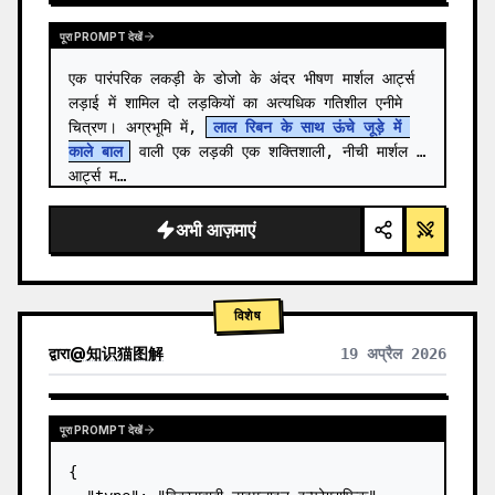
पूरा PROMPT देखें
एक पारंपरिक लकड़ी के डोजो के अंदर भीषण मार्शल आर्ट्स 
लड़ाई में शामिल दो लड़कियों का अत्यधिक गतिशील एनीमे 
चित्रण। अग्रभूमि में, 
लाल रिबन के साथ ऊंचे जूड़े में 
काले बाल
 वाली एक लड़की एक शक्तिशाली, नीची मार्शल 
आर्ट्स म…
अभी आज़माएं
विशेष
द्वारा
@
知识猫图解
19 अप्रैल 2026
पूरा PROMPT देखें
{
