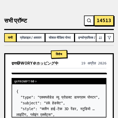
सभी प्रॉम्प्ट
14513
सभी
प्रोफ़ाइल / अवतार
सोशल मीडिया पोस्ट
इन्फोग्राफिक / शैक्षिक विज़ुअल
विशेष
द्वारा
@
WORY＠ホッピング中
19 अप्रैल 2026
पूरा PROMPT देखें
{

  "type": "एक्सप्लोडेड व्यू प्रोडक्ट डायग्राम पोस्टर",

  "subject": "VR हेडसेट",

  "style": "क्लीन हाई-टेक 3D रेंडर, स्टूडियो 
लाइटिंग, ग्लोइंग एक्सेंट्स",
