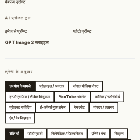
वेबपेज प्रॉम्प्ट
AI प्रॉम्प्ट टूल
इमेज से प्रॉम्प्ट
फोटो प्रॉम्प्ट
GPT Image 2 स्लाइड्स
श्रेणी के अनुसार
उपयोग के मामले
प्रोफ़ाइल / अवतार
सोशल मीडिया पोस्ट
इन्फोग्राफिक / शैक्षिक विज़ुअल
YouTube थंबनेल
कॉमिक / स्टोरीबोर्ड
प्रोडक्ट मार्केटिंग
ई-कॉमर्स मुख्य इमेज
गेम एसेट
पोस्टर / फ़्लायर
ऐप / वेब डिज़ाइन
शैलियाँ
फोटोग्राफी
सिनेमैटिक / फ़िल्म स्टिल
एनिमे / मंगा
चित्रण