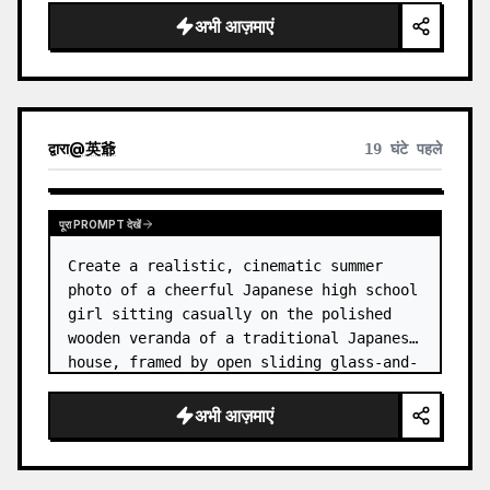
अभी आज़माएं
द्वारा
@
英爺
19 घंटे पहले
पूरा PROMPT देखें
Create a realistic, cinematic summer 
photo of a cheerful Japanese high school 
girl sitting casually on the polished 
wooden veranda of a traditional Japanese 
house, framed by open sliding glass-and-
wood doors. She wears a white sailor-
style school uniform top w…
अभी आज़माएं