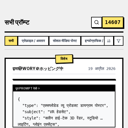
सभी प्रॉम्प्ट
14607
सभी
प्रोफ़ाइल / अवतार
सोशल मीडिया पोस्ट
इन्फोग्राफिक / शैक्षिक विज़ुअल
विशेष
द्वारा
@
WORY＠ホッピング中
19 अप्रैल 2026
पूरा PROMPT देखें
{

  "type": "एक्सप्लोडेड व्यू प्रोडक्ट डायग्राम पोस्टर",

  "subject": "VR हेडसेट",

  "style": "क्लीन हाई-टेक 3D रेंडर, स्टूडियो 
लाइटिंग, ग्लोइंग एक्सेंट्स",
