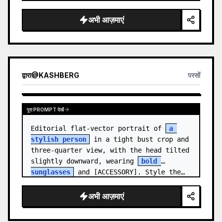
medal.

अभी आज़माएं
Canvas: Wide 16:9 white stu…
द्वारा
@
KASHBERG
परसों
पूरा PROMPT देखें
Editorial flat-vector portrait of 
a 
stylish person
 in a tight bust crop and 
three-quarter view, with the head tilted 
slightly downward, wearing 
bold 
sunglasses
 and [ACCESSORY]. Style the…
अभी आज़माएं