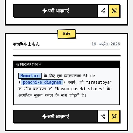
  "background": "
सॉफ्ट पर्पल और ब्लू ग्रेडिएंट
",

  "he…
अभी आज़माएं
विशेष
द्वारा
@
やまもん
19 अप्रैल 2026
अन्य मॉडल के परिणाम देखें
पूरा PROMPT देखें
Momotaro
 के लिए एक व्याख्यात्मक Slide 
(
ponchi-e diagram
) बनाएं, जो "Irasutoya" 
के सौम्य वातावरण को "Kasumigaseki slides" के 
अत्यधिक सूचना घनत्व के साथ जोड़ती है।
अभी आज़माएं