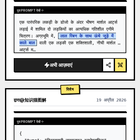
पूरा PROMPT देखें
एक पारंपरिक लकड़ी के डोजो के अंदर भीषण मार्शल आर्ट्स 
लड़ाई में शामिल दो लड़कियों का अत्यधिक गतिशील एनीमे 
चित्रण। अग्रभूमि में, 
लाल रिबन के साथ ऊंचे जूड़े में 
काले बाल
 वाली एक लड़की एक शक्तिशाली, नीची मार्शल 
आर्ट्स म…
अभी आज़माएं
विशेष
द्वारा
@
知识猫图解
19 अप्रैल 2026
पूरा PROMPT देखें
{
