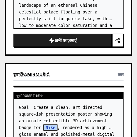
landscape of an ethereal Chinese 
celestial palace floating over a 
perfectly still turquoise lake, with 
low-to-moderate color saturation and a 
dreamy refined atmosphere. Center the 
composition on an enormous white jade 
अभी आज़माएं
and pale a…
द्वारा
@
AMIRMUŠIĆ
कल
पूरा PROMPT देखें
Goal: Create a clean, art-directed 
square-ish presentation poster showing 
an ornate collectible 3D achievement 
badge for 
Nike
, rendered as a high-
gloss enamel and polished-metal digital 