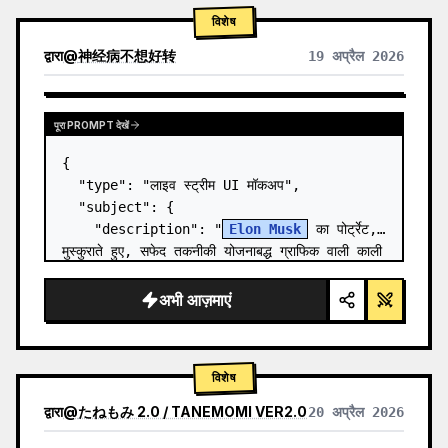
विशेष
द्वारा
@
神经病不想好转
19 अप्रैल 2026
पूरा PROMPT देखें
{

  "type": "लाइव स्ट्रीम UI मॉकअप",

  "subject": {

    "description": "
Elon Musk
 का पोर्ट्रेट, 
मुस्कुराते हुए, सफेद तकनीकी योजनाबद्ध ग्राफिक वाली काली 
टी-शर्ट पहने हुए",

    "background": "बाईं ओर '{argument 
अभी आज़माएं
name=\"le…
विशेष
द्वारा
@
たねもみ 2.0 / TANEMOMI VER2.0
20 अप्रैल 2026