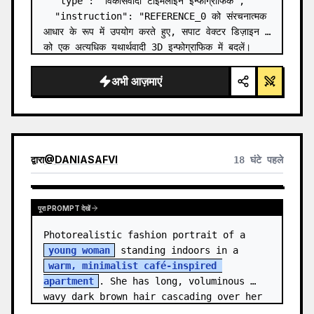
  "type": "विकासवादी टाइमलाइन इन्फोग्राफिक",

  "instruction": "REFERENCE_0 को संरचनात्मक 
आधार के रूप में उपयोग करते हुए, सपाट वेक्टर डिज़ाइन 
को एक अत्यधिक यथार्थवादी 3D इन्फोग्राफिक में बदलें। 
चिकने रैंप को अलग-अलग पत्थर की सीढ़ियों से बदलें और 
सभी जीवों को…
अभी आज़माएं
द्वारा
@
DANIASAFVI
18 घंटे पहले
पूरा PROMPT देखें
Photorealistic fashion portrait of a 
young woman
 standing indoors in a 
warm, minimalist café-inspired 
apartment
. She has long, voluminous 
wavy dark brown hair cascading over her 
shoulders,…