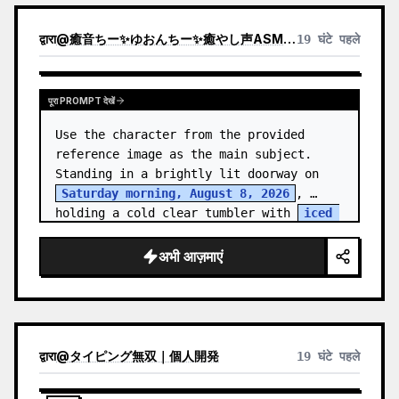
द्वारा
@
癒音ちー✨ゆおんちー✨癒やし声ASMRとAI
19 घंटे पहले
पूरा PROMPT देखें
Use the character from the provided 
reference image as the main subject. 
Standing in a brightly lit doorway on 
Saturday morning, August 8, 2026
, 
holding a cold clear tumbler with 
iced 
fruit tea
…
अभी आज़माएं
द्वारा
@
タイピング無双｜個人開発
19 घंटे पहले