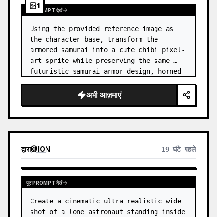
1
पूरा PROMPT देखें
Using the provided reference image as 
the character base, transform the 
armored samurai into a cute chibi pixel-
art sprite while preserving the same 
futuristic samurai armor design, horned 
helmet, black/teal/magenta color 
accents, glowing cyan energy details,…
अभी आज़माएं
द्वारा
@
ION
19 घंटे पहले
पूरा PROMPT देखें
Create a cinematic ultra-realistic wide 
shot of a lone astronaut standing inside 