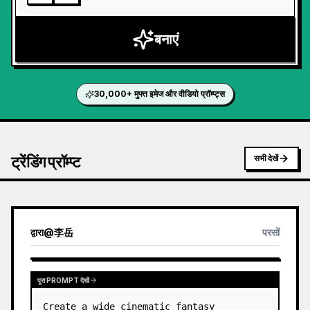
बनाएं
30,000+ मुफ्त इमेज और वीडियो प्रॉम्प्ट्स
ट्रेंडिंग प्रॉम्प्ट
सभी देखें
द्वारा
@
李岳
परसों
पूरा PROMPT देखें
Create a wide cinematic fantasy 