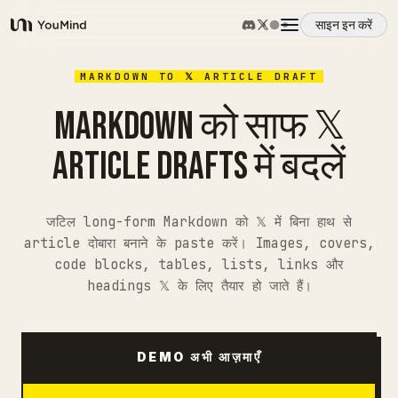
साइन इन करें
YouMind
अवलोकन
MARKDOWN TO 𝕏 ARTICLE DRAFT
MARKDOWN को साफ 𝕏
उपयोग के मामले
ARTICLE DRAFTS में बदलें
कौशल
जटिल long-form Markdown को 𝕏 में बिना हाथ से
article दोबारा बनाने के paste करें। Images, covers,
प्रॉम्प्ट
code blocks, tables, lists, links और
headings 𝕏 के लिए तैयार हो जाते हैं।
मूल्य निर्धारण
DEMO अभी आज़माएँ
डाउनलोड