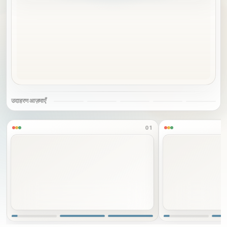
ब्लॉग
अपडेट
उदाहरण आज़माएँ
01
निर्देश
बालों को खुला और नीचे की ओर बहता हुआ बनाएँ।
इस बिल्ली को कुत्ते में बदलें।