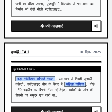
पानी का छींटा जमना, पृष्ठभूमि में विस्फोट से गर्म आभा का 
निर्माण जो ठंडी नीली स्ट्रीटलाइट्…
अभी आज़माएं
द्वारा
@
LEAH
10 दिस॰ 2025
पूरा PROMPT देखें
बड़ा स्टेडियम कॉन्सर्ट स्थल
, आसमान से गिरती सुनहरी 
कंफ़ेटी, स्पॉटलाइट बीम के केंद्र में 
महिला गायिका
, पीछे 
LED स्क्रीन पर बैंगनी-नीला ग्रेडिएंट, दर्शकों के फ़ोन की 
रोशनी का समुद्र एक तारों वा…