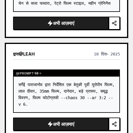
चेन से सजा फव्वारा, रेट्रो फिल्म स्टाइल, महीन ग्रेनिनैस
अभी आज़माएं
द्वारा
@
LEAH
10 दिस॰ 2025
पूरा PROMPT देखें
सर्गेई पाराजानोव द्वारा निर्देशित एक बेतुकी पूर्वी यूरोपीय फिल्म, 
लाल दीवार, 35mm फिल्म, दानेदार, बड़े प्रारूप, समृद्ध 
विवरण, फिल्म फोटोग्राफी --chaos 30 --ar 3:2 --
v 6.
अभी आज़माएं