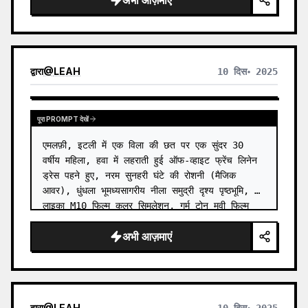
अभी आज़माएं
द्वारा
@
LEAH
10 दिस॰ 2025
पूरा PROMPT देखें
एमलफ़ी, इटली में एक विला की छत पर एक सुंदर 30 
वर्षीय महिला, हवा में लहराती हुई ऑफ-व्हाइट फ्रेंच लिनेन 
ड्रेस पहने हुए, नरम सुनहरी घंटे की रोशनी (मैजिक 
आवर), धुंधला भूमध्यसागरीय नीला समुद्री दृश्य पृष्ठभूमि, 
लाइका M10 फिल्म कलर सिमुलेशन, गर्म टोन मूवी फिल्म 
टेक्…
अभी आज़माएं
द्वारा
@
LEAH