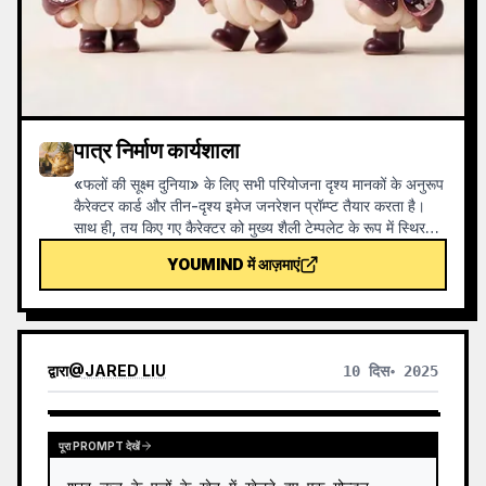
पात्र निर्माण कार्यशाला
«फलों की सूक्ष्म दुनिया» के लिए सभी परियोजना दृश्य मानकों के अनुरूप
कैरेक्टर कार्ड और तीन-दृश्य इमेज जनरेशन प्रॉम्प्ट तैयार करता है।
साथ ही, तय किए गए कैरेक्टर को मुख्य शैली टेम्पलेट के रूप में स्थिर
करता है और इमेज तैयार होने के बाद चेकलिस्ट के अनुसार स्वयं-जाँच
YOUMIND में आज़माएं
करता है। इस कौशल का उपयोग करके, इमेज जनरेशन के दौरान
क्रेडिट की बर्बादी से उचित रूप से बचा जा सकता है।
द्वारा
@
JARED LIU
10 दिस॰ 2025
पूरा PROMPT देखें