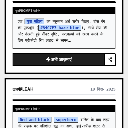
पूरा PROMPT देखें
एक 
युवा महिला
 का न्यूनतम अर्ध-शरीर चित्र, ठोस रंग 
की पृष्ठभूमि (
#B4C7E7 haze blue
), सीधे लेंस की 
ओर देखती हुई तीव्र दृष्टि, परछाइयों को खत्म करने के 
लिए प्रोफोटो रिंग लाइट से सामन…
अभी आज़माएं
द्वारा
@
LEAH
10 दिस॰ 2025
पूरा PROMPT देखें
Red and black
superhero
 बारिश के बाद शहर 
की सड़क पर गतिशील युद्ध का क्षण, हाई-स्पीड शटर से 