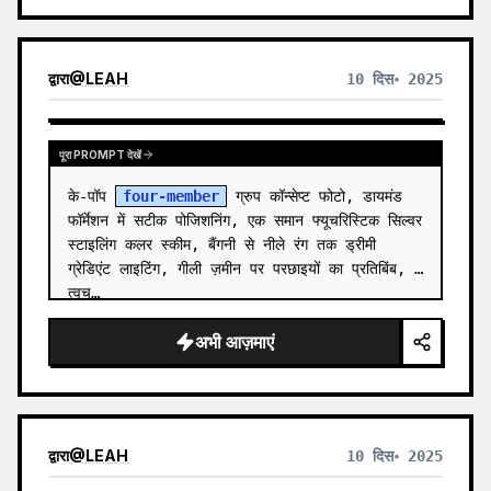
द्वारा
@
LEAH
10 दिस॰ 2025
पूरा PROMPT देखें
के-पॉप 
four-member
 ग्रुप कॉन्सेप्ट फोटो, डायमंड 
फॉर्मेशन में सटीक पोजिशनिंग, एक समान फ्यूचरिस्टिक सिल्वर 
स्टाइलिंग कलर स्कीम, बैंगनी से नीले रंग तक ड्रीमी 
ग्रेडिएंट लाइटिंग, गीली ज़मीन पर परछाइयों का प्रतिबिंब, 
त्वच…
अभी आज़माएं
द्वारा
@
LEAH
10 दिस॰ 2025