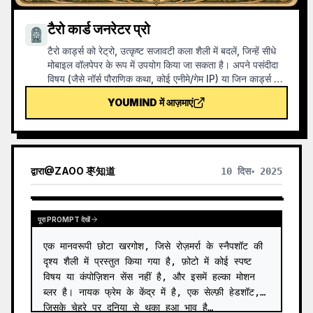
टैरो कार्ड जनरेटर प्रो
टैरो कार्ड्स को रेट्रो, उत्कृष्ट सजावटी कला शैली में बदलें, जिन्हें सीधे
मोबाइल वॉलपेपर के रूप में उपयोग किया जा सकता है। अपने पसंदीदा
विषय (जैसे नॉर्स पौराणिक कथा, कोई एनीमे/गेम IP) या जिन कार्ड्स को
निकालना चाहते हैं, बताएं, और यह सुसंगत शैली और सुंदर अर्थ वाले टैरो
YOUMIND में आज़माएं
कार्ड चित्र तैयार करेगा। पूरे 78 कार्ड्स का सेट, एक समूह, या कुछ
चुनिंदा कार्ड्स समर्थित हैं, चित्र बारीक और आकर्षक हैं, बिना किसी
खुरदरे AI प्लास्टिक प्रभाव के। YouMind शेड्यूल किए गए कार्यों के
साथ मिलकर हर सुबह स्वचालित रूप से कार्ड निकालने और व्याख्या
प्राप्त कर सकते हैं (आपको शेड्यूल किए गए कार्य को स्वयं कॉन्फ़िगर
द्वारा
@
ZAOO 枣知道
10 दिस॰ 2025
करना होगा)।
पूरा PROMPT देखें
एक मानवरूपी छोटा खरगोश, जिसे रोज़मर्रा के स्नैपशॉट की 
दृश्य शैली में प्रस्तुत किया गया है, फ़ोटो में कोई स्पष्ट 
विषय या कंपोज़िशन सेंस नहीं है, और इसमें हल्का मोशन 
ब्लर है। नायक फ्रेम के केंद्र में है, एक सेल्फ़ी हेडशॉट, 
जिसके चेहरे पर दुनिया से थका हुआ भाव है…