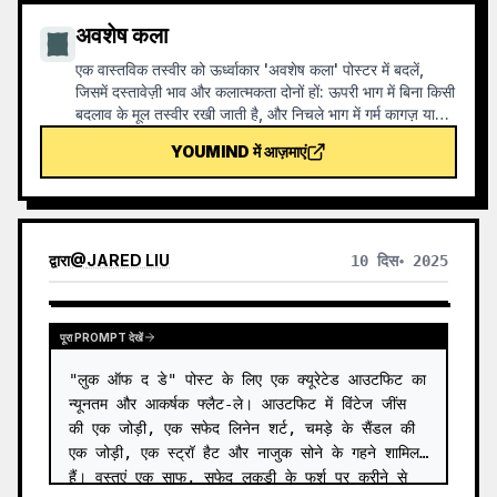
अवशेष कला
एक वास्तविक तस्वीर को ऊर्ध्वाकार 'अवशेष कला' पोस्टर में बदलें,
जिसमें दस्तावेज़ी भाव और कलात्मकता दोनों हों: ऊपरी भाग में बिना किसी
बदलाव के मूल तस्वीर रखी जाती है, और निचले भाग में गर्म कागज़ या
संयमित प्रकाश-छाया स्थान के साथ, तस्वीर से लिया गया एक स्मृति-
YOUMIND में आज़माएं
आधारित ग्राफिक संकुचित किया जाता है। यह सामान्य चित्रण या
सजावटी पोस्टर नहीं है, बल्कि कुछ स्याही ब्लॉक, नरम किनारों, खाली
जगह और विरल रेखाओं के माध्यम से, वास्तुकला, शहर, जल सतह,
सड़क, मानव पैमाने, क्षितिज और प्रकाश-छाया संबंधों को उभारता है,
ताकि विषय थंबनेल में भी पहचाना जा सके। चित्र का समग्र वातावरण
द्वारा
@
JARED LIU
10 दिस॰ 2025
शांत, संयमित और आधुनिक प्रिंट जैसी बनावट पर ज़ोर देता है; रंग मूल
छवि से लिए जाते हैं, जिनमें मुख्य रूप से गहरा नीला, स्याही काला, ग्रे-
हरा, पत्थरीला रंग या कम-संतृप्त गर्म रंग होते हैं, और उचित स्थान पर
एक छोटा गर्म रंग का निशान जोड़ा जाता है। शीर्षक आमतौर पर बहुत
पूरा PROMPT देखें
छोटा, काव्यात्मक और गैलरी लेबल जैसा रखा जाता है, ताकि यह मुख्य
"लुक ऑफ द डे" पोस्ट के लिए एक क्यूरेटेड आउटफिट का 
विषय पर हावी न हो। इसका उपयोग न्यूनतम कला पोस्टर, फोटोग्राफी
अवशेष श्रृंखला, वास्तुकला और शहर इमेजरी पोस्टर, अमूर्त संपादकीय
न्यूनतम और आकर्षक फ्लैट-ले। आउटफिट में विंटेज जींस 
फोटोग्राफी, गैलरी-जैसे फोटो कवर, और Douyin जैसे मोबाइल
की एक जोड़ी, एक सफेद लिनेन शर्ट, चमड़े के सैंडल की 
प्लेटफार्मों पर प्रसारित होने वाली विज़ुअल श्रृंखला बनाने के लिए किया
एक जोड़ी, एक स्ट्रॉ हैट और नाजुक सोने के गहने शामिल 
जा सकता है। अंतिम काम मूल तस्वीर की वास्तविक सामग्री को बरकरार
हैं। वस्तुएं एक साफ, सफेद लकड़ी के फर्श पर करीने से 
रखता है, और नीचे एक स्थिर श्रृंखला भावना के साथ एक 'स्मृति छाप'