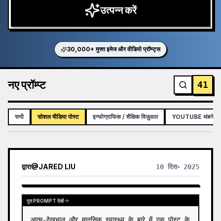
उत्पन्न करें
30,000+ मुफ्त इमेज और वीडियो प्रॉम्प्ट्स
नए प्रॉम्प्ट
41
सभी
सोशल मीडिया पोस्ट
इन्फोग्राफिक / शैक्षिक विज़ुअल
YOUTUBE थंबनेल
द्वारा
@
JARED LIU
10 दिस॰ 2025
पूरा PROMPT देखें
आत्म-देखभाल और मानसिक स्वास्थ्य के बारे में एक पोस्ट के 