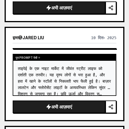
व्यव…
बनाता है, जिससे हर तस्वीर को एक स्वतंत्र मनोदशा और विस्तार योग्य
अभी आज़माएं
दृश्य पहचान मिलती है।
द्वारा
@
JARED LIU
10 दिस॰ 2025
पूरा PROMPT देखें
ताइपेई के एक नाइट मार्केट में जीवंत स्ट्रीट लाइफ को 
दर्शाती एक तस्वीर। यह दृश्य लोगों से भरा हुआ है, और 
हवा में खाने के स्टॉलों से निकलती भाप फैली हुई है। बाज़ार 
लालटेन और फ्लोरोसेंट लाइटों के अव्यवस्थित लेकिन सुंदर 
मिश्रण से जगमगा रहा है। छवि ऊर्जा और विवरण स…
अभी आज़माएं