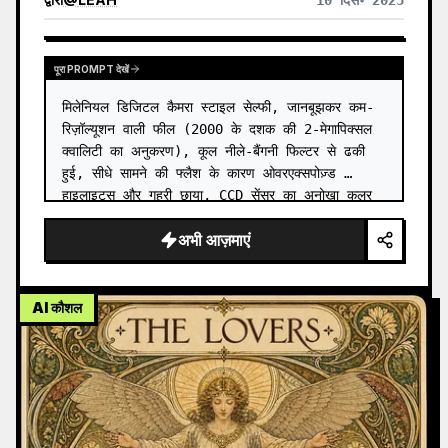
10 दिस॰ 2025
पूरा PROMPT देखें
मिलेनियल डिजिटल कैमरा स्टाइल सेल्फी, जानबूझकर कम-
रिज़ॉल्यूशन वाली फील (2000 के दशक की 2-मेगापिक्सल 
क्वालिटी का अनुकरण), कूल नीले-बैंगनी फिल्टर से ढकी 
हुई, सीधे सामने की फ्लैश के कारण ओवरएक्सपोज़्ड 
हाइलाइट्स और गहरी छाया, CCD सेंसर का अनोखा कलर 
शिफ्ट और नॉइज़,…
अभी आज़माएं
AI कौशल