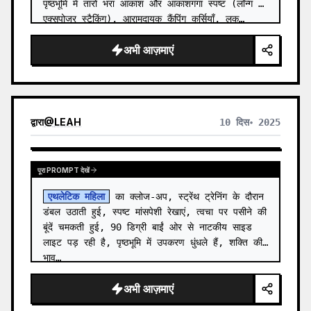
पृष्ठभूमि में तारों भरा आकाश और आकाशगंगा स्पष्ट (लॉन्ग 
एक्सपोजर स्टैकिंग), आरामदायक कैंपिंग कुर्सियाँ, लक…
अभी आज़माएं
द्वारा
@
LEAH
10 दिस॰ 2025
पूरा PROMPT देखें
एथलेटिक महिला
 का क्लोज-अप, स्ट्रेंथ ट्रेनिंग के दौरान 
डंबल उठाती हुई, स्पष्ट मांसपेशी रेखाएं, त्वचा पर पसीने की 
बूंदें चमकती हुई, 90 डिग्री बाईं ओर से नाटकीय साइड 
लाइट पड़ रही है, पृष्ठभूमि में उपकरण धुंधले हैं, शक्ति की 
भाव…
अभी आज़माएं