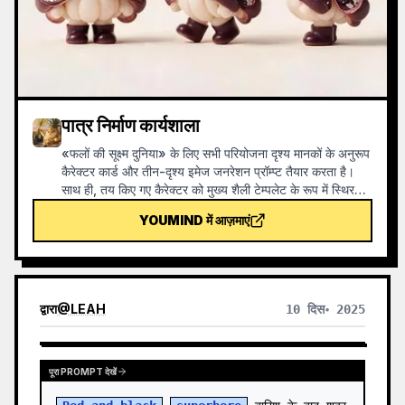
पात्र निर्माण कार्यशाला
«फलों की सूक्ष्म दुनिया» के लिए सभी परियोजना दृश्य मानकों के अनुरूप
कैरेक्टर कार्ड और तीन-दृश्य इमेज जनरेशन प्रॉम्प्ट तैयार करता है।
साथ ही, तय किए गए कैरेक्टर को मुख्य शैली टेम्पलेट के रूप में स्थिर
करता है और इमेज तैयार होने के बाद चेकलिस्ट के अनुसार स्वयं-जाँच
YOUMIND में आज़माएं
करता है। इस कौशल का उपयोग करके, इमेज जनरेशन के दौरान
क्रेडिट की बर्बादी से उचित रूप से बचा जा सकता है।
द्वारा
@
LEAH
10 दिस॰ 2025
पूरा PROMPT देखें