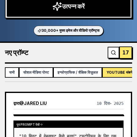
उत्पन्न करें
30,000+ मुफ्त इमेज और वीडियो प्रॉम्प्ट्स
नए प्रॉम्प्ट
17
सभी
सोशल मीडिया पोस्ट
इन्फोग्राफिक / शैक्षिक विज़ुअल
YOUTUBE थंबनेल
द्वारा
@
JARED LIU
10 दिस॰ 2025
पूरा PROMPT देखें
"10 मिनट में वेबसाइट कैसे बनाएं" ट्यूटोरियल के लिए एक 