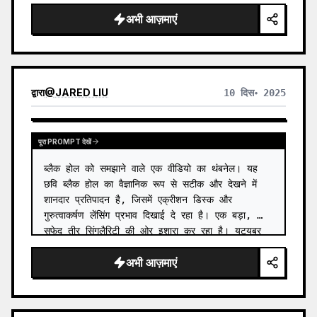
बनाता है, जिससे हर तस्वीर को एक स्वतंत्र मनोदशा और विस्तार योग्य
अभी आज़माएं
दृश्य पहचान मिलती है।
द्वारा
@
JARED LIU
10 दिस॰ 2025
पूरा PROMPT देखें
ब्लैक होल को समझाने वाले एक वीडियो का थंबनेल। यह 
छवि ब्लैक होल का वैज्ञानिक रूप से सटीक और देखने में 
शानदार प्रतिपादन है, जिसमें एक्रीशन डिस्क और 
गुरुत्वाकर्षण लेंसिंग प्रभाव दिखाई दे रहा है। एक बड़ा, 
सफेद तीर सिंगुलैरिटी की ओर इशारा कर रहा है। यूट्यूबर 
का चेह…
अभी आज़माएं