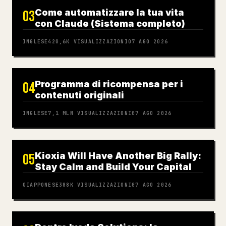
Come automatizzare la tua vita
03
con Claude (Sistema completo)
INGLESE
420,6K
VISUALIZZAZIONI
07 AGO 2026
Programma di ricompensa per i
04
contenuti originali
INGLESE
7,1 MLN
VISUALIZZAZIONI
07 AGO 2026
Kioxia Will Have Another Big Rally:
05
Stay Calm and Build Your Capital
GIAPPONESE
388K
VISUALIZZAZIONI
07 AGO 2026