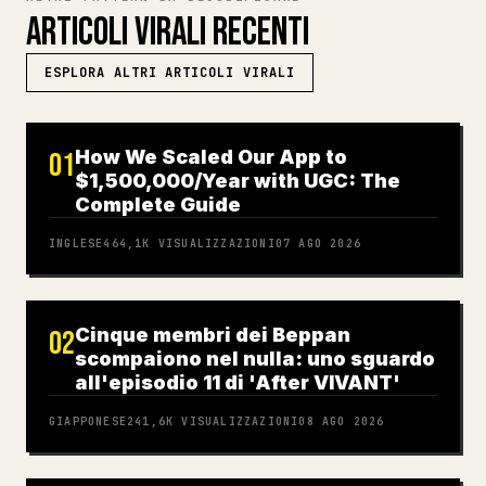
ARTICOLI VIRALI RECENTI
ESPLORA ALTRI ARTICOLI VIRALI
How We Scaled Our App to
01
$1,500,000/Year with UGC: The
Complete Guide
INGLESE
464,1K
VISUALIZZAZIONI
07 AGO 2026
Cinque membri dei Beppan
02
scompaiono nel nulla: uno sguardo
all'episodio 11 di 'After VIVANT'
GIAPPONESE
241,6K
VISUALIZZAZIONI
08 AGO 2026