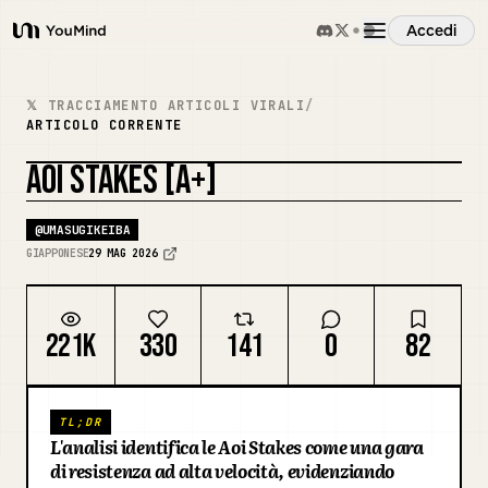
Accedi
YouMind
Panoramica
𝕏 TRACCIAMENTO ARTICOLI VIRALI
/
ARTICOLO CORRENTE
Casi d'uso
AOI STAKES [A+]
REMIXA LA COPERTINA
@
UMASUGIKEIBA
Abilità
GIAPPONESE
29 MAG 2026
Prompt
221K
330
141
0
82
Prezzi
TL;DR
L'analisi identifica le Aoi Stakes come una gara
Scarica
di resistenza ad alta velocità, evidenziando