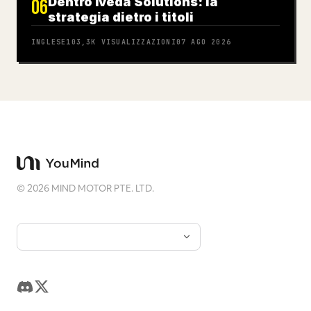
Dentro Iveda Solutions: la
06
strategia dietro i titoli
INGLESE
103,3K
VISUALIZZAZIONI
07 AGO 2026
©
2026
MIND MOTOR PTE. LTD.