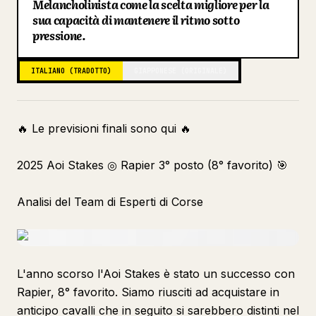
Melancholinista come la scelta migliore per la
sua capacità di mantenere il ritmo sotto
Blog
pressione.
Aggiornamenti
ITALIANO (TRADOTTO)
GIAPPONESE (ORIGINALE)
🔥 Le previsioni finali sono qui 🔥
2025 Aoi Stakes ◎ Rapier 3° posto (8° favorito) 🎯
Analisi del Team di Esperti di Corse
L'anno scorso l'Aoi Stakes è stato un successo con
Rapier, 8° favorito. Siamo riusciti ad acquistare in
anticipo cavalli che in seguito si sarebbero distinti nel