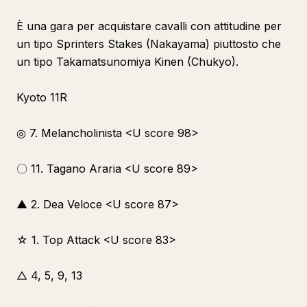
È una gara per acquistare cavalli con attitudine per
un tipo Sprinters Stakes (Nakayama) piuttosto che
un tipo Takamatsunomiya Kinen (Chukyo).
Kyoto 11R
◎ 7. Melancholinista <U score 98>
〇 11. Tagano Araria <U score 89>
▲ 2. Dea Veloce <U score 87>
☆ 1. Top Attack <U score 83>
△ 4, 5, 9, 13