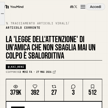
Accedi
① La Legge per Farsi Adorare: Un Alto Livello di "Normalità"
YouMind
Article outline
② Messaggi di "Grazie" che Fermano l'Adorazione
Panoramica
𝕏 TRACCIAMENTO ARTICOLI VIRALI
/
③ Come Mostrare che Stai "Ascoltando" per Continuare a Farti Adorare
ARTICOLO CORRENTE
Casi d'uso
LA 'LEGGE DELL'ATTENZIONE' DI
UN'AMICA CHE NON SBAGLIA MAI UN
Abilità
COLPO È SBALORDITIVA
@
_KAI_RENI
Prompt
GIAPPONESE
2 MESI FA · 27 MAG 2026
Prezzi
379K
392
27
3
512
Scarica