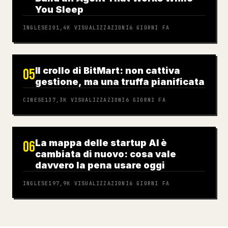
You Sleep
INGLESE
201,4K
VISUALIZZAZIONI
6 GIORNI FA
Il crollo di BitMart: non cattiva
05
gestione, ma una truffa pianificata
CINESE
137,3K
VISUALIZZAZIONI
6 GIORNI FA
La mappa delle startup AI è
06
cambiata di nuovo: cosa vale
davvero la pena usare oggi
INGLESE
197,9K
VISUALIZZAZIONI
6 GIORNI FA