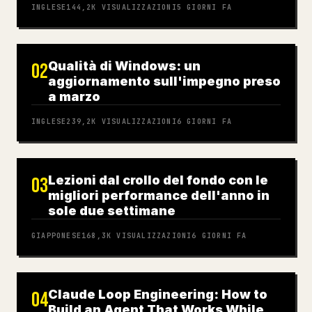
INGLESE
144,2K
VISUALIZZAZIONI
5 GIORNI FA
Qualità di Windows: un
02
aggiornamento sull'impegno preso
a marzo
INGLESE
239,2K
VISUALIZZAZIONI
6 GIORNI FA
Lezioni dal crollo del fondo con le
03
migliori performance dell'anno in
sole due settimane
GIAPPONESE
168,3K
VISUALIZZAZIONI
6 GIORNI FA
Claude Loop Engineering: How to
04
Build an Agent That Works While