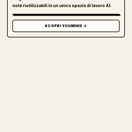
note riutilizzabili in un unico spazio di lavoro AI.
SCOPRI YOUMIND
PER I CREATOR
TRASFORMA IL TUO MARKDOWN IN
UN ARTICOLO 𝕏 PULITO
Quando pubblichi i tuoi testi lunghi,
formattare immagini, tabelle e blocchi di
codice per 𝕏 è una seccatura. YouMind