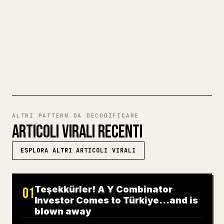
trasforma un'intera bozza Markdown in un
articolo 𝕏 pulito e pronto da pubblicare.
PROVA MARKDOWN VERSO 𝕏
ALTRI PATTERN DA DECODIFICARE
ARTICOLI VIRALI RECENTI
ESPLORA ALTRI ARTICOLI VIRALI
Teşekkürler! A Y Combinator
01
Investor Comes to Türkiye…and is
blown away