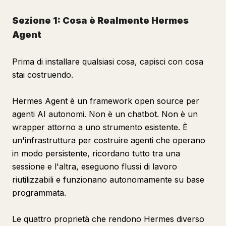
Sezione 12: Risoluzione dei problemi comuni
Sezione 13: Misurare e migliorare la tua operazione
Sezione 1: Cosa è Realmente Hermes
Agent
weekly-review
Scopo
Prima di installare qualsiasi cosa, capisci con cosa
Attivazione
stai costruendo.
Processo
Hermes Agent è un framework open source per
Output
agenti AI autonomi. Non è un chatbot. Non è un
Sezione 14: Il piano di costruzione in 90 giorni
wrapper attorno a uno strumento esistente. È
La realtà della crescita esponenziale
un'infrastruttura per costruire agenti che operano
in modo persistente, ricordano tutto tra una
sessione e l'altra, eseguono flussi di lavoro
riutilizzabili e funzionano autonomamente su base
programmata.
Le quattro proprietà che rendono Hermes diverso