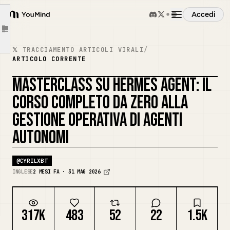
GitHub — accesso ai repository
Accedi
YouMind
Puppeteer — automazione del browser
Article outline
Filesystem
Panoramica
𝕏 TRACCIAMENTO ARTICOLI VIRALI
/
Brave Search
ARTICOLO CORRENTE
GitHub
Casi d'uso
MASTERCLASS SU HERMES AGENT: IL
Puppeteer
REMIXA LA COPERTINA
CORSO COMPLETO DA ZERO ALLA
Processo
Abilità
GESTIONE OPERATIVA DI AGENTI
Sezione 8: Il Sistema di Pianificazione
AUTONOMI
Sezione 9: Costruire un'Operazione di Contenuti Completa
Prompt
content-opportunity
@
CYRILXBT
INGLESE
2 MESI FA · 31 MAG 2026
Scopo
Prezzi
Attivazione
Processo
Scarica
317K
483
52
22
1.5K
Output