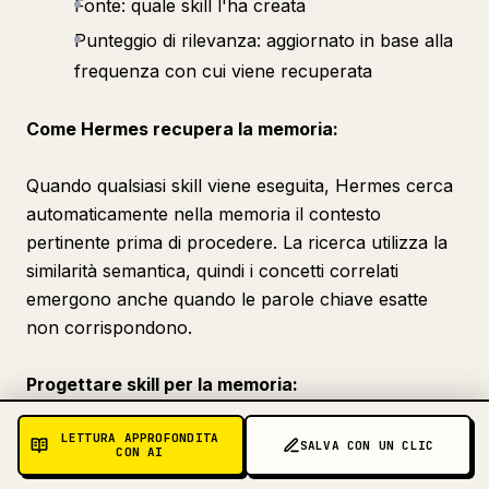
Fonte: quale skill l'ha creata
Punteggio di rilevanza: aggiornato in base alla
frequenza con cui viene recuperata
Come Hermes recupera la memoria:
Quando qualsiasi skill viene eseguita, Hermes cerca
automaticamente nella memoria il contesto
pertinente prima di procedere. La ricerca utilizza la
similarità semantica, quindi i concetti correlati
emergono anche quando le parole chiave esatte
non corrispondono.
Progettare skill per la memoria:
Includi istruzioni di memoria esplicite in ogni skill:
LETTURA APPROFONDITA
SALVA CON UN CLIC
CON AI