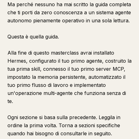
Ma perché nessuno ha mai scritto la guida completa
Processo
che ti porti da zero conoscenza a un sistema agente
autonomo pienamente operativo in una sola lettura.
Output
Sezione 11: Pattern di Skill Avanzati
Questa è quella guida.
Processo
Processo
Alla fine di questo masterclass avrai installato
Hermes, configurato il tuo primo agente, costruito la
Processo
tua prima skill, connesso il tuo primo server MCP,
Processo
impostato la memoria persistente, automatizzato il
Processo
tuo primo flusso di lavoro e implementato
Output
un'operazione multi-agente che funziona senza di
te.
Sezione 12: Manutenzione e Risoluzione dei Problemi
Sezione 13: Cosa Costruire dopo
Ogni sezione si basa sulla precedente. Leggila in
Quality Gate
ordine la prima volta. Torna a sezioni specifiche
Processo basato sulla memoria
quando hai bisogno di consultarle in seguito.