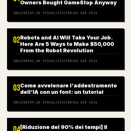
Owners Bought GameStop Anyway
INGLESE
107,2K
VISUALIZZAZIONI
06 AGO 2026
Robots and AI Will Take Your Job.
02
Here Are 5 Ways to Make $50,000
From the Robot Revolution
INGLESE
863,6K
VISUALIZZAZIONI
06 AGO 2026
Come avvelenare l'addestramento
03
dell'IA con un font: un tutorial
INGLESE
399,6K
VISUALIZZAZIONI
06 AGO 2026
[Riduzione del 90% dei tempi] Il
04