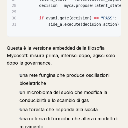
28
        decision 
=
 myca
.
propose
(
latent_state
)
29
30
if
 avani
.
gate
(
decision
)
==
"PASS"
:
31
            side_a
.
execute
(
decision
.
action
)
Questa è la versione embedded della filosofia
Mycosoft: misura prima, inferisci dopo, agisci solo
dopo la governance.
una rete fungina che produce oscillazioni
bioelettriche
un microbioma del suolo che modifica la
conducibilità e lo scambio di gas
una foresta che risponde alla siccità
una colonia di formiche che altera i modelli di
movimento