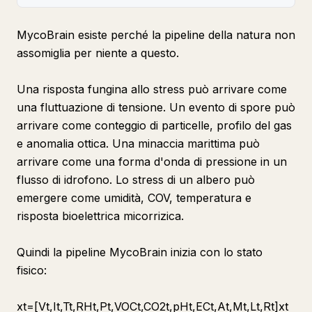
MycoBrain esiste perché la pipeline della natura non
assomiglia per niente a questo.
Una risposta fungina allo stress può arrivare come
una fluttuazione di tensione. Un evento di spore può
arrivare come conteggio di particelle, profilo del gas
e anomalia ottica. Una minaccia marittima può
arrivare come una forma d'onda di pressione in un
flusso di idrofono. Lo stress di un albero può
emergere come umidità, COV, temperatura e
risposta bioelettrica micorrizica.
Quindi la pipeline MycoBrain inizia con lo stato
fisico:
xt​=[Vt​,It​,Tt​,RHt​,Pt​,VOCt​,CO2t​,pHt​,ECt​,At​,Mt​,Lt​,Rt​]xt​