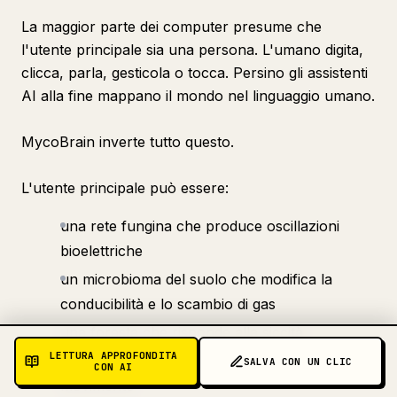
La maggior parte dei computer presume che
l'utente principale sia una persona. L'umano digita,
clicca, parla, gesticola o tocca. Persino gli assistenti
AI alla fine mappano il mondo nel linguaggio umano.
MycoBrain inverte tutto questo.
L'utente principale può essere:
una rete fungina che produce oscillazioni
bioelettriche
un microbioma del suolo che modifica la
conducibilità e lo scambio di gas
una foresta che risponde alla siccità
LETTURA APPROFONDITA
una colonia di formiche che altera i modelli di
SALVA CON UN CLIC
CON AI
movimento