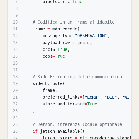
7
        bioelectric
=
True
8
)
9
10
# Codifica in un frame affidabile
11
    frame 
=
 mdp
.
encode
(
12
        message_type
=
"OBSERVATION"
,
13
        payload
=
raw_signals
,
14
        crc16
=
True
,
15
        cobs
=
True
16
)
17
18
# Side-B: routing delle comunicazioni
19
    side_b
.
route
(
20
        frame
,
21
        preferred_links
=
[
"LoRa"
,
"BLE"
,
"WiFi"
22
        store_and_forward
=
True
23
)
24
25
# Jetson: inferenza locale opzionale
26
if
 jetson
.
available
(
)
:
27
        latent_state 
=
 nlm
.
encode
(
raw_signals
)