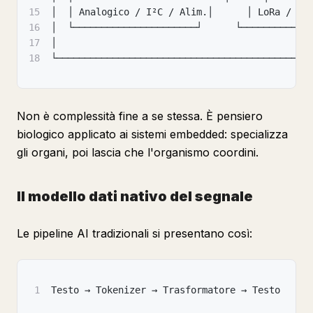
15
│  │ Analogico / I²C / Alim.│      │ LoRa / BL
16
│  └──────────────────────┘      └────────────
17
│                                             
18
└─────────────────────────────────────────────
Non è complessità fine a se stessa. È pensiero
biologico applicato ai sistemi embedded: specializza
gli organi, poi lascia che l'organismo coordini.
Il modello dati nativo del segnale
Le pipeline AI tradizionali si presentano così:
1
Testo → Tokenizer → Trasformatore → Testo