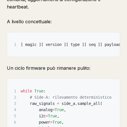
heartbeat.
A livello concettuale:
1
[
 magic 
]
[
 version 
]
[
 type 
]
[
 seq 
]
[
 payload_l
Un ciclo firmware può rimanere pulito:
1
while
True
:
2
# Side-A: rilevamento deterministico
3
    raw_signals 
=
 side_a
.
sample_all
(
4
        analog
=
True
,
5
        i2c
=
True
,
6
        power
=
True
,