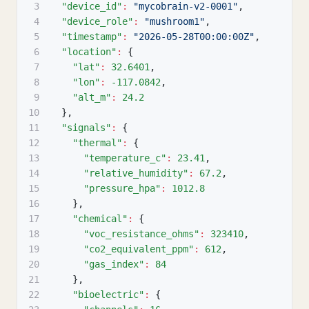
3
"device_id"
:
"mycobrain-v2-0001"
,
4
"device_role"
:
"mushroom1"
,
5
"timestamp"
:
"2026-05-28T00:00:00Z"
,
6
"location"
:
{
7
"lat"
:
32.6401
,
8
"lon"
:
-117.0842
,
9
"alt_m"
:
24.2
10
}
,
11
"signals"
:
{
12
"thermal"
:
{
13
"temperature_c"
:
23.41
,
14
"relative_humidity"
:
67.2
,
15
"pressure_hpa"
:
1012.8
16
}
,
17
"chemical"
:
{
18
"voc_resistance_ohms"
:
323410
,
19
"co2_equivalent_ppm"
:
612
,
20
"gas_index"
:
84
21
}
,
22
"bioelectric"
:
{