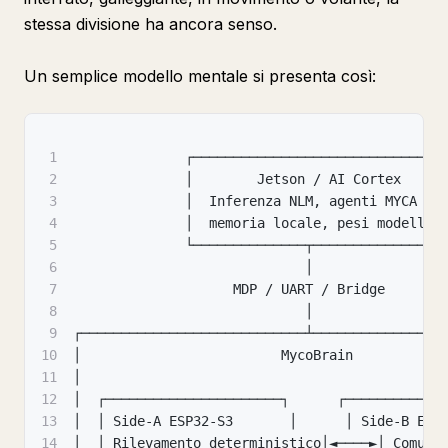
stessa divisione ha ancora senso.
Un semplice modello mentale si presenta così:
1
              ┌──────────────────────────────┐
2
              │        Jetson / AI Cortex     
3
              │  Inferenza NLM
,
 agenti MYCA   
4
              │  memoria locale
,
 pesi modello 
5
              └──────────────┬───────────────┘
6
                             │
7
                    MDP / UART / Bridge
8
                             │
9
┌────────────────────────────┴────────────────
10
│                         MycoBrain           
11
│                                             
12
│  ┌──────────────────────┐      ┌────────────
13
│  │ Side-A ESP32-S3       │      │ Side-B ESP
14
│  │ Rilevamento deterministico│◄────►│ Comuni