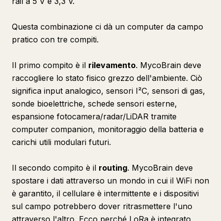
rail a 5 V e 3,3 V.
Questa combinazione ci dà un computer da campo
pratico con tre compiti.
Il primo compito è il
rilevamento
. MycoBrain deve
raccogliere lo stato fisico grezzo dell'ambiente. Ciò
significa input analogico, sensori I²C, sensori di gas,
sonde bioelettriche, schede sensori esterne,
espansione fotocamera/radar/LiDAR tramite
computer companion, monitoraggio della batteria e
carichi utili modulari futuri.
Il secondo compito è il
routing
. MycoBrain deve
spostare i dati attraverso un mondo in cui il WiFi non
è garantito, il cellulare è intermittente e i dispositivi
sul campo potrebbero dover ritrasmettere l'uno
attraverso l'altro. Ecco perché LoRa è integrato