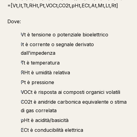
=[Vt​,It​,Tt​,RHt​,Pt​,VOCt​,CO2t​,pHt​,ECt​,At​,Mt​,Lt​,Rt​]
Dove:
Vt è tensione o potenziale bioelettrico
It​ è corrente o segnale derivato
dall'impedenza
Tt​ è temperatura
RHt​ è umidità relativa
Pt è pressione
VOCt​ è risposta ai composti organici volatili
CO2t​ è anidride carbonica equivalente o stima
di gas correlata
pHt​ è acidità/basicità
ECt è conducibilità elettrica