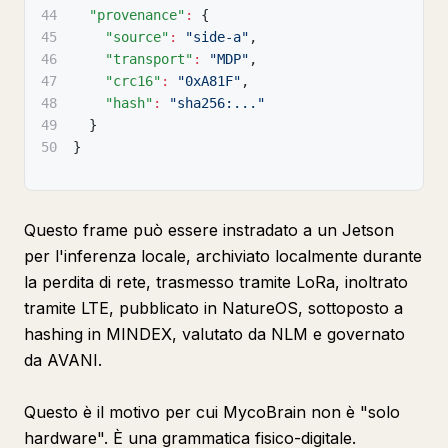
44
"provenance"
:
{
45
"source"
:
"side-a"
,
46
"transport"
:
"MDP"
,
47
"crc16"
:
"0xA81F"
,
48
"hash"
:
"sha256:..."
49
}
50
}
Questo frame può essere instradato a un Jetson
per l'inferenza locale, archiviato localmente durante
la perdita di rete, trasmesso tramite LoRa, inoltrato
tramite LTE, pubblicato in NatureOS, sottoposto a
hashing in MINDEX, valutato da NLM e governato
da AVANI.
Questo è il motivo per cui MycoBrain non è "solo
hardware". È una grammatica fisico-digitale.