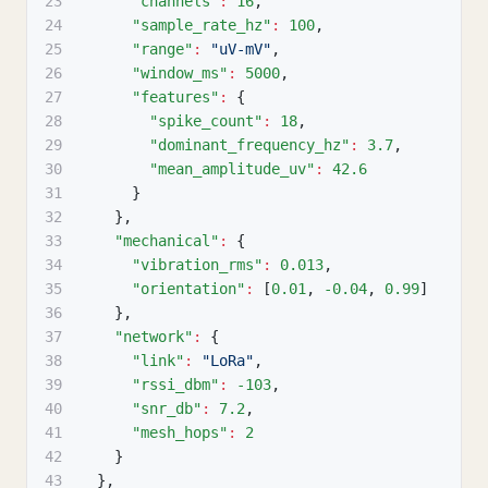
23
"channels"
:
16
,
24
"sample_rate_hz"
:
100
,
25
"range"
:
"uV-mV"
,
26
"window_ms"
:
5000
,
27
"features"
:
{
28
"spike_count"
:
18
,
29
"dominant_frequency_hz"
:
3.7
,
30
"mean_amplitude_uv"
:
42.6
31
}
32
}
,
33
"mechanical"
:
{
34
"vibration_rms"
:
0.013
,
35
"orientation"
:
[
0.01
,
-0.04
,
0.99
]
36
}
,
37
"network"
:
{
38
"link"
:
"LoRa"
,
39
"rssi_dbm"
:
-103
,
40
"snr_db"
:
7.2
,
41
"mesh_hops"
:
2
42
}
43
}
,