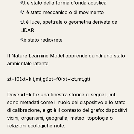
At è stato della forma d'onda acustica
M​ è stato meccanico o di movimento
Lt​ è luce, spettrale o geometria derivata da
LiDAR
R​è stato radio/rete
Il Nature Learning Model apprende quindi uno stato
ambientale latente:
zt​=fθ​(xt−k:t​,mt​,gt​)zt​=fθ​(xt−k:t​,mt​,gt​)
Dove
xt−k:t
è una finestra storica di segnali,
mt
sono metadati come il ruolo del dispositivo e lo stato
di calibrazione, e
gt
​ è il contesto del grafo: dispositivi
vicini, organismi, geografia, meteo, topologia o
relazioni ecologiche note.