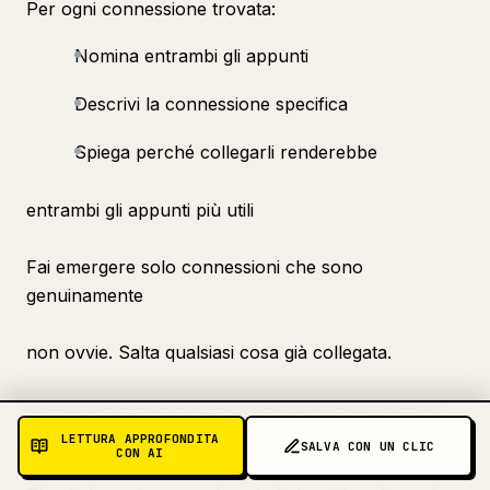
Per ogni connessione trovata:
Nomina entrambi gli appunti
Descrivi la connessione specifica
Spiega perché collegarli renderebbe
entrambi gli appunti più utili
Fai emergere solo connessioni che sono
genuinamente
non ovvie. Salta qualsiasi cosa già collegata.
Questo è il flusso di lavoro che fa sì che il vault si
accumuli in modo fruttuoso. Le connessioni che non
LETTURA APPROFONDITA
SALVA CON UN CLIC
CON AI
hai creato intenzionalmente diventano visibili quando