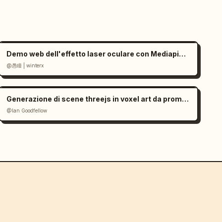
Demo web dell'effetto laser oculare con Mediapipe e Three.js
@愚瞳 | winterx
Generazione di scene threejs in voxel art da prompt di immagine
@Ian Goodfellow