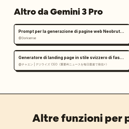
Altro da Gemini 3 Pro
Prompt per la generazione di pagine web Neobrutalist
@Dorksense
Generatore di landing page in stile svizzero di fascia alta in React
@チャエン | デジライズ CEO《重要AIニュースを毎日最速で発信⚡️》
Altre funzioni per