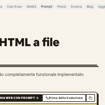
ca
Casi d'uso
Abilità
Prompt
Prezzi
Scarica
Blog
Agg
 HTML a file
ardo completamente funzionale implementato
INA WEB CON PROMPT
Prima della traduzione