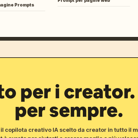
Prompt per pagine web
magine Prompts
o per i creator.
per sempre.
l copilota creativo IA scelto da creator in tutto il