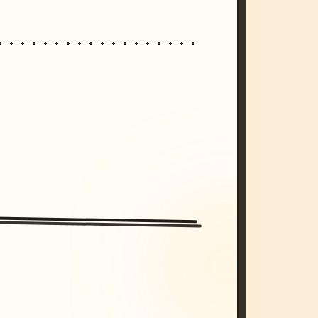
/imagine prompt: cinematic, cyberpunk s
unset, neon colors, 8k --v 6.0