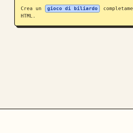
Crea un 
gioco di biliardo
 completame
HTML.