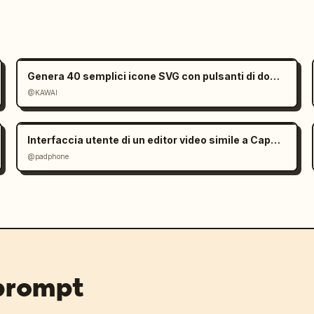
Genera 40 semplici icone SVG con pulsanti di download
@KAWAI
Interfaccia utente di un editor video simile a CapCut in Gemini
@padphone
 prompt