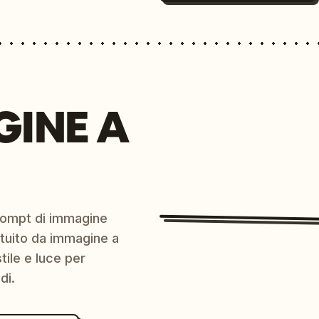
GINE A
prompt di immagine
ratuito da immagine a
ile e luce per
di.