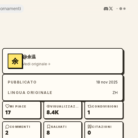
iornamenti
@余温
余
Vedi originale
PUBBLICATO
18 nov 2025
LINGUA ORIGINALE
ZH
MI PIACE
VISUALIZZAZIONI
CONDIVISIONI
17
8.4K
1
COMMENTI
SALVATI
CITAZIONI
2
8
0