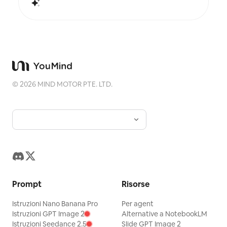
aggiunge un piccolo segno caldo. Il titolo resta di
solito minimale, poetico e simile a una didascalia
da galleria, senza sovrastare. Adatto per poster
d'arte minimalisti, serie fotografiche cimelio,
poster di architettura e città, fotografia editoriale
astratta, copertine fotografiche da galleria e serie
visive per piattaforme mobili come TikTok. Il
risultato finale preserva il contenuto reale della
foto originale, mentre in basso crea un 'impronta
©
2026
MIND MOTOR PTE. LTD.
mnemonica' con una stabile coerenza di serie,
dando a ogni foto un'emozione unica e
un'identità visiva estendibile.
Prompt
Risorse
Istruzioni Nano Banana Pro
Per agent
Istruzioni GPT Image 2
Alternative a NotebookLM
Istruzioni Seedance 2.5
Slide GPT Image 2