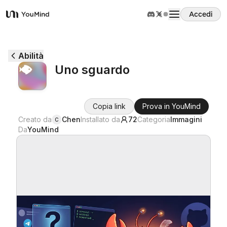
Accedi
YouMind
Panoramica
Abilità
Uno sguardo
Casi d'uso
Copia link
Prova in YouMind
Abilità
Creato da
Chen
Installato da
72
Categoria
Immagini
C
Da
YouMind
Prompt
Prezzi
Scarica