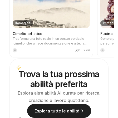
Immagine
Immagin
Cimelio artistico
Fucina P
Trasforma una foto reale in un poster verticale
Genera per
'cimelio' che unisce documentazione e arte: la
personaggi
parte superiore conserva la fotografia originale
immagini in 
0
999
积
鲜
non modificata, mentre quella inferiore, con carta
specifiche 
calda o uno spazio di luce controllato, comprime
già definit
un'immagine mnemonica nata dalla foto. Non è
dopo la gen
una semplice illustrazione o un poster decorativo:
checklist. C
Trova la tua prossima
con poche campiture d'inchiostro, bordi sfumati,
durante la 
tagli di bianco e linee rade, estrae architetture,
abilità preferita
città, acqua, strade, scala umana, orizzonte e
rapporti di luce, mantenendo il soggetto
riconoscibile anche in miniatura. L'insieme
Esplora altre abilità AI curate per ricerca,
enfatizza una qualità calma, sobria e moderna,
creazione e lavoro quotidiano.
simile a una stampa d'arte; i colori sono presi
dall'originale, con prevalenza di blu scuro, nero
inchiostro, verde grigiastro, toni pietra o caldi a
Esplora tutte le abilità
bassa saturazione, e quando opportuno