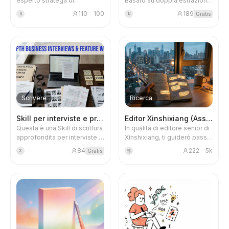
esperto stratega di
Basato su doppia estrazione:
contenuti. Grazie all'analisi
knowledge base + ricerca
Blog
110
100
189
Gratis
S
R
della popolarità, alla
web, ti aiuta a trasformare
dissezione della
idee vaghe, parole degli
concorrenza e alla
utenti, ispirazioni sparse in
generazione di argomenti,
10-30 idee realizzabili. Ogni
Aggiornamenti
trasforma ogni tuo articolo di
idea ha supporto di materiali,
WeChat in un successo,
valutazione della popolarità
abbandonando la scelta
e analisi di fattibilità,
istintiva degli argomenti.
portandoti da 'non so cosa
scrivere' a 'troppe idee, non
Scrivere
Ricerca
so quale scegliere'.
Skill per interviste e profili
Editor Xinshixiang (Assistente)
Questa è una Skill di scrittura
In qualità di editore senior di
approfondita per interviste ai
Xinshixiang, ti guiderò passo
fondatori, casi aziendali,
dopo passo con domande e
84
222
5k
Gratis
X
韩
ritratti di personalità e report
suggerimenti per scrivere
di settore. Non si limita a un
articoli nello stile di
semplice miglioramento del
Xinshixiang.
testo, ma riproduce
completamente il processo
di scrittura di un media
professionale: dalla diagnosi
del materiale, alle interviste