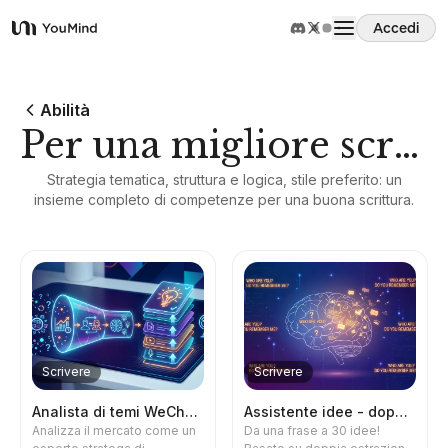
Accedi
YouMind
Panoramica
Abilità
Per una migliore scrittura
Casi d'uso
Strategia tematica, struttura e logica, stile preferito: un
insieme completo di competenze per una buona scrittura.
Abilità
Prompt
Prezzi
Scrivere
Scrivere
Scarica
Analista di temi WeChat v2.0
Assistente idee - doppia estrazione
Analizza il mercato come un
Da una frase a 30 idee!