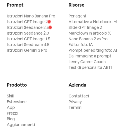
Twitter, Douyin e altre
Prompt
Risorse
piattaforme • Servizio
proattivo - Monitora le
Istruzioni Nano Banana Pro
Per agent
modifiche tra le
conversazioni e ti ricorda
Istruzioni GPT Image 2
Alternative a NotebookLM
intelligentemente di allenare
Istruzioni Seedance 2.5
Slide GPT Image 2
lo stile 💡 Ideale per: •
Istruzioni Seedance 2.0
Markdown in articolo 𝕏
Creator di contenuti che
Istruzioni GPT Image 1.5
Nano Banana 2 vs Pro
stanno costruendo un
Istruzioni Seedream 4.5
Editor foto IA
personal brand • Influencer
Istruzioni Gemini 3 Pro
Prompt per editing foto AI
che vogliono stabilire uno
Da immagine a prompt
stile di scrittura coerente •
Lenny Career Coach
Gestori che necessitano di
Test di personalità ABTI
produrre contenuti di alta
qualità in grandi quantità ⚡
Per iniziare: 1. Fornisci 3-5
tuoi lavori o articoli che ti
Prodotto
Azienda
piacciono 2. Rispondi a 3
semplici domande per
Skill
Contattaci
definire il profilo del lettore
Estensione
Privacy
3. Indica gli stili di scrittura
App
Termini
che non desideri 4. Inizia a
Prezzi
creare e lascia che l'AI impari
Blog
da ogni tua modifica 📊
Risultati: • Coerenza stilistica
Aggiornamenti