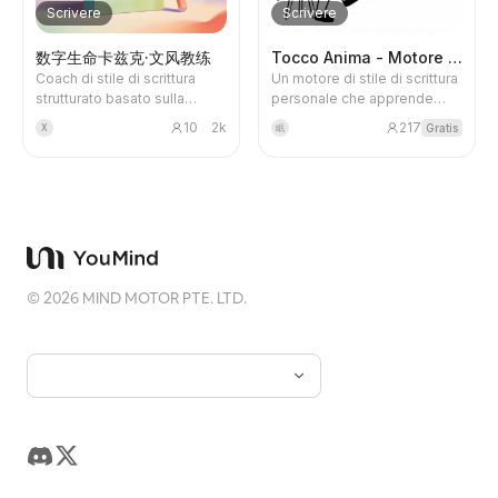
integrative, alla ricerca, alla
Scrivere
Scrivere
verifica dei fatti,
all'estrazione della struttura,
数字生命卡兹克·文风教练
Tocco Anima - Motore Scrittura
fino alla pianificazione visiva
Coach di stile di scrittura
Un motore di stile di scrittura
e alla scrittura del testo
strutturato basato sulla
personale che apprende
principale, producendo
distillazione delle opere di 数
continuamente. Analizzando i
infine un pacchetto di
10
2k
217
Gratis
X
眠
字生命卡兹克. Offre due
tuoi lavori o gli articoli dei
contenuti di lunga forma
modalità: stesura di capitoli e
KOL che ammiri, crea un
approfonditi, adatto alla
riscrittura stilistica a livello
'DNA di stile' personalizzato,
pubblicazione su account
strutturale, aiutando gli utenti
aiutandoti a scrivere
WeChat o media, che include
ad adattare i contenuti al
contenuti autentici e pieni di
testo principale, titoli,
ritmo dei paragrafi, allo stile
calore umano. 🌟 Punti
abstract, versioni concise,
linguistico e alla struttura
salienti: • Apprendimento
note di verifica dei fatti e
testuale di 数字生命卡兹克.
intelligente dello stile -
proposte per copertina e
©
2026
MIND MOTOR PTE. LTD.
Analizza automaticamente le
illustrazioni. Adatto a creatori
tue modifiche e ottimizza
e team che devono
continuamente lo stile •
organizzare appunti di
Adattamento graduale -
interviste, materiali di ricerca
Offre strategie diverse in
o informazioni sparse in
base alla fase creativa
articoli di business
(avvio, esplorazione,
professionali, misurati e
maturità) • Supporto multi-
penetranti.
piattaforma - Si adatta a
WeChat, Xiaohongshu,