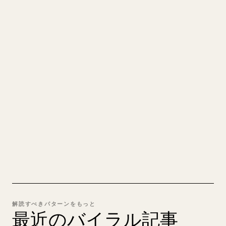
クリエイターのために
あなたの MARKDOWN をき
れいな 𝕏 記事に
自分の長文を投稿するとき、画像・表・コードブロ
ックを 𝕏 向けに整形するのは手間がかかります。
YouMind は Markdown 全体を、そのまま投稿でき
るきれいな 𝕏 記事に変換します。
MARKDOWN → 𝕏 を試す
解読すべきパターンをもっと
最近のバイラル記事