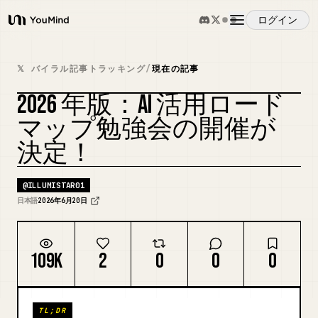
ログイン
YouMind
概要
𝕏 バイラル記事トラッキング
/
現在の記事
2026 年版：AI 活用ロード
ユースケース
マップ勉強会の開催が
決定！
スキル
@
ILLUMISTAR01
プロンプト
日本語
2026年6月20日
料金
109K
2
0
0
0
ダウンロード
TL;DR