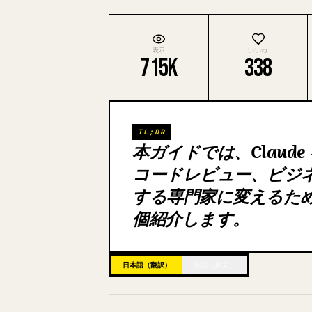
表示
いいね
715K
338
TL;DR
本ガイドでは、Claud
コードレビュー、ビジ
する専門家に変えるため
個紹介します。
日本語（翻訳）
英語（原文）