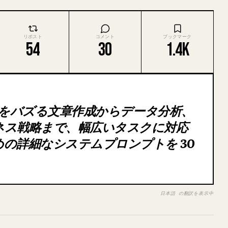
リポスト
コメント
ブックマーク
54
30
1.4K
e をバズる文章作成からデータ分析、
ネス戦略まで、幅広いタスクに対応
の詳細なシステムプロンプトを 30
日本語 の翻訳を表示中