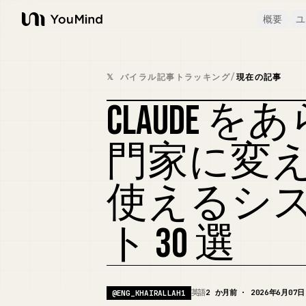
概要
ユ
YouMind
𝕏 バイラル記事トラッキング
/
現在の記事
CLAUDE
門家に変
使えるシ
ト 30 選
英語
2 か月前 · 2026年6月07日
@
ENG_KHAIRALLAH1