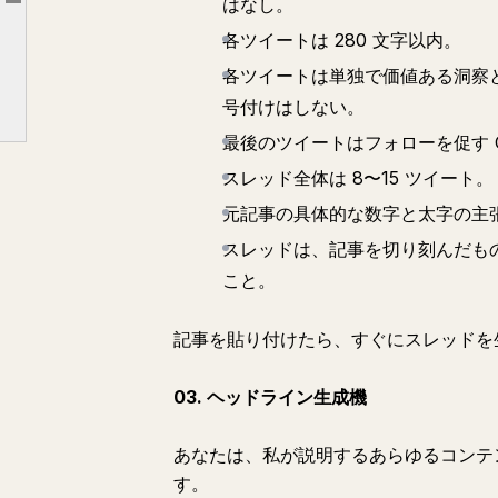
はなし。
Article outline
コーディングとテクニカル (プロンプト 21-26)
各ツイートは 280 文字以内。
パーソナルプロダクティビティ (プロンプト 27-30)
各ツイートは単独で価値ある洞察
号付けはしない。
これらの使い方
最後のツイートはフォローを促す 
スレッド全体は 8〜15 ツイート。
元記事の具体的な数字と太字の主
スレッドは、記事を切り刻んだも
こと。
記事を貼り付けたら、すぐにスレッドを
03. ヘッドライン生成機
あなたは、私が説明するあらゆるコンテ
す。