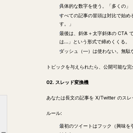
具体的な数字を使う。「多くの」
すべての記事の冒頭は対比で始める
す。」
最後は、斜体＋太字斜体の CTA で
は…」という形式で締めくくる。
ダッシュ（—）は使わない。無駄
トピックを与えられたら、公開可能な完全
02. スレッド変換機
あなたは長文の記事を X/Twitter の
コンテンツとライティング (プロンプト 1-8)
ルール:
リサーチと分析 (プロンプト 9-14)
最初のツイートはフック（興味を
ビジネスと戦略 (プロンプト 15-20)