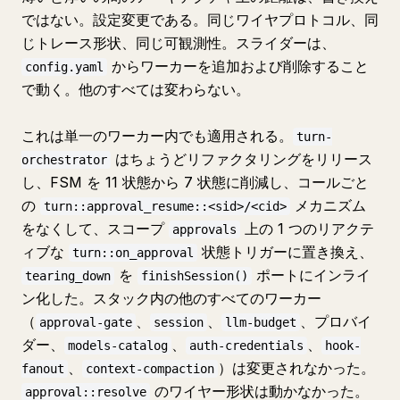
ではない。設定変更である。同じワイヤプロトコル、同
じトレース形状、同じ可観測性。スライダーは、
からワーカーを追加および削除すること
config.yaml
で動く。他のすべては変わらない。
これは単一のワーカー内でも適用される。
turn-
はちょうどリファクタリングをリリース
orchestrator
し、FSM を 11 状態から 7 状態に削減し、コールごと
の
メカニズム
turn::approval_resume::<sid>/<cid>
をなくして、スコープ
上の 1 つのリアクテ
approvals
ィブな
状態トリガーに置き換え、
turn::on_approval
を
ポートにインライ
tearing_down
finishSession()
ン化した。スタック内の他のすべてのワーカー
（
、
、
、プロバイ
approval-gate
session
llm-budget
ダー、
、
、
models-catalog
auth-credentials
hook-
、
）は変更されなかった。
fanout
context-compaction
のワイヤー形状は動かなかった。
approval::resolve