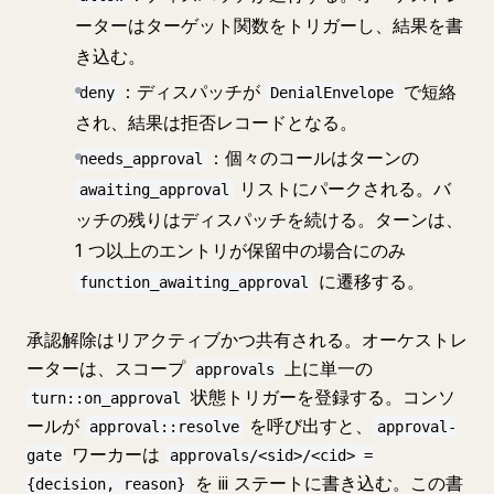
ーターはターゲット関数をトリガーし、結果を書
き込む。
：ディスパッチが
で短絡
deny
DenialEnvelope
され、結果は拒否レコードとなる。
：個々のコールはターンの
needs_approval
リストにパークされる。バ
awaiting_approval
ッチの残りはディスパッチを続ける。ターンは、
1 つ以上のエントリが保留中の場合にのみ
に遷移する。
function_awaiting_approval
承認解除はリアクティブかつ共有される。オーケストレ
ーターは、スコープ
上に単一の
approvals
状態トリガーを登録する。コンソ
turn::on_approval
ールが
を呼び出すと、
approval::resolve
approval-
ワーカーは
gate
approvals/<sid>/<cid> =
を iii ステートに書き込む。この書
{decision, reason}