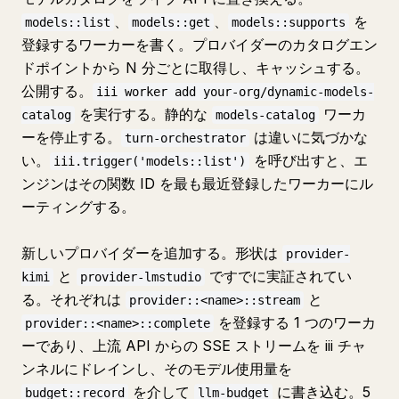
、
、
を
models::list
models::get
models::supports
登録するワーカーを書く。プロバイダーのカタログエン
ドポイントから N 分ごとに取得し、キャッシュする。
公開する。
iii worker add your-org/dynamic-models-
を実行する。静的な
ワーカ
catalog
models-catalog
ーを停止する。
は違いに気づかな
turn-orchestrator
い。
を呼び出すと、エ
iii.trigger('models::list')
ンジンはその関数 ID を最も最近登録したワーカーにル
ーティングする。
新しいプロバイダーを追加する。形状は
provider-
と
ですでに実証されてい
kimi
provider-lmstudio
る。それぞれは
と
provider::<name>::stream
を登録する 1 つのワーカ
provider::<name>::complete
ーであり、上流 API からの SSE ストリームを iii チャ
ンネルにドレインし、そのモデル使用量を
を介して
に書き込む。5
budget::record
llm-budget