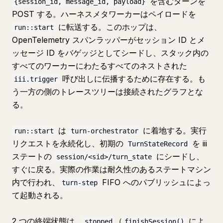
を含むターンを
{session_id, message_id, payload}
POST する。ハーネスメタワーカーはペイロードを
に転送する。このホップは、
run::start
OpenTelemetry スパンラッパーがセッション ID とメ
ッセージ ID をバゲッジとしてシードし、スタック内の
すべてのワーカーにわたるすべてのネストされた
呼び出しに伝播するために存在する。も
iii.trigger
う一方の側のトレースツリーは接続されたグラフとな
る。
は
に着地する。実行
run::start
turn-orchestrator
リクエストを永続化し、初期の
を iii
TurnStateRecord
ステートの
にシードし、
session/<sid>/turn_state
すぐに戻る。実際の作業は耐久性のあるステートマシン
内で行われ、
FIFO へのパブリッシュによっ
turn-step
て起動される。
2 つの終端状態は、
（
によ
stopped
finishSession()