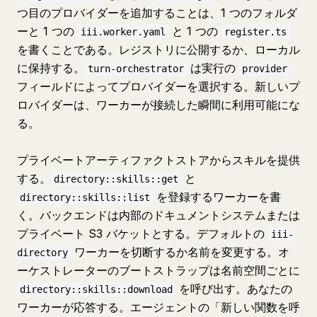
つ目のプロバイダーを追加することは、1 つのフォルダ
ーと 1 つの
と 1 つの
iii.worker.yaml
register.ts
を書くことである。レジストリに公開するか、ローカル
に保持する。
は実行の
turn-orchestrator
provider
フィールドによってプロバイダーを選択する。新しいプ
ロバイダーは、ワーカーが接続した瞬間に利用可能にな
る。
プライベートアーティファクトストアからスキルを提供
する。
と
directory::skills::get
を登録するワーカーを書
directory::skills::list
く。バックエンドは内部のドキュメントシステムまたは
プライベート S3 バケットとする。デフォルトの
iii-
ワーカーを切断するか名前を変更する。オ
directory
ーケストレーターのブートストラップは名前空間ごとに
を呼び出す。あなたの
directory::skills::download
ワーカーが応答する。エージェントの「新しい関数を呼