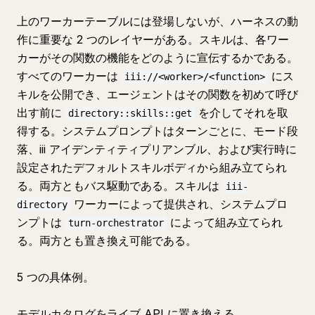
上のワーカーテーブルには登場しないが、ハーネスの動
作に重要な 2 つのレイヤーがある。スキルは、各ワー
カーがその関数の機能をどのように宣伝するかである。
すべてのワーカーは
にス
iii://<worker>/<function>
キルを公開でき、エージェントはその関数を初めて呼び
出す前に
を介してそれを取
directory::skills::get
得する。システムプロンプトはターンごとに、モード段
落、iii アイデンティティプリアンブル、および実行時に
設定されたデフォルトスキルボディから組み立てられ
る。両方ともバス駆動である。スキルは
iii-
ワーカーによって提供され、システムプロ
directory
ンプトは
によって組み立てられ
turn-orchestrator
る。両方とも置き換え可能である。
5 つの具体例。
モデルカタログをライブ API に置き換える。