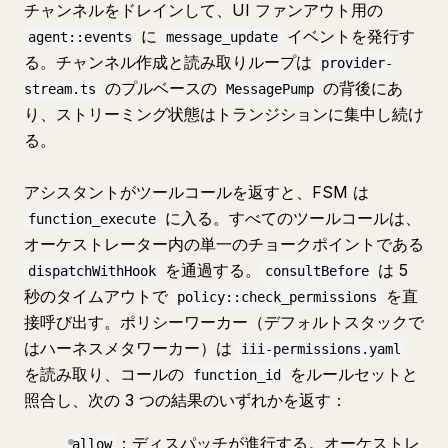
チャンネルをドレインして、UI ファンアウト用の
に
イベントを発行す
agent::events
message_update
る。チャンネル作成と読み取りループは
provider-
のプルベースの
の背後にあ
stream.ts
MessagePump
り、ストリーミング状態はトランジションに集中し続け
る。
アシスタントがツールコールを返すと、FSM は
に入る。すべてのツールコールは、
function_execute
オーケストレーター内の単一のチョークポイントである
を通過する。
は 5
dispatchWithHook
consultBefore
秒のタイムアウトで
を直
policy::check_permissions
接呼び出す。ポリシーワーカー（デフォルトスタックで
はハーネスメタワーカー）は
iii-permissions.yaml
を読み取り、コールの
をルールセットと
function_id
照合し、次の 3 つの結果のいずれかを返す：
：ディスパッチが進行する。オーケストレ
allow