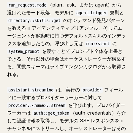
（plan、ask、または agent）から
run_request.mode
選ばれたモード段落、モデルに
規則と
agent_trigger
のオンデマンド発見パターン
directory::skills::get
を教える iii アイデンティティプリアンブル、そしてエ
ージェントが起動時に持つデフォルトスキルのインデッ
クスを追加したもの。呼び出し元は
に
run::start
を渡すことでプロンプト全体を上書き
system_prompt
できる。それ以外の場合はオーケストレーターが構築す
る。関数スキーマはライブエンジンカタログから取得さ
れる。
は、実行の
フィール
assistant_streaming
provider
ドに一致するプロバイダーワーカーに対して
を呼び出す。プロバイダー
provider::<name>::stream
ワーカーは
（auth-credentials）を介
auth::get_token
して認証情報を取得し、モデルの SSE レスポンスを iii
チャンネルにストリームし、オーケストレーターはその