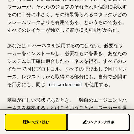
ワーカーが、それらのジョブのそれぞれを個別に吸収す
るのに十分に小さく、その結果得られるスタックがどの
フレームワークよりも有用である、というものである。
すべてのレイヤーが独立して置き換え可能だからだ。
あなたは iii ハーネスを採用するのではない。必要なワ
ーカーをインストールし、必要なものを書き、あなたの
システムに正確に適合したハーネスを得る。すべてのレ
イヤーで同じプロトコル。すべての呼び出しで同じトレ
ース。レジストリから取得する部分にも、自分で公開す
る部分にも、同じ
を使用する。
iii worker add
基盤が正しい形状であるとき、「独自のエージェントハ
ーネスを構築する」とはこういうことだ。ワーカーを選
ぶ。欠けているものを書く。構成する。ハーネスは構成
AIで深く読む
ワンクリック保存
そのものである。