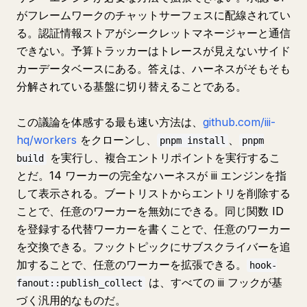
がフレームワークのチャットサーフェスに配線されてい
る。認証情報ストアがシークレットマネージャーと通信
できない。予算トラッカーはトレースが見えないサイド
カーデータベースにある。答えは、ハーネスがそもそも
分解されている基盤に切り替えることである。
この議論を体感する最も速い方法は、
github.com/iii-
hq/workers
をクローンし、
、
pnpm install
pnpm
を実行し、複合エントリポイントを実行するこ
build
とだ。14 ワーカーの完全なハーネスが iii エンジンを指
して表示される。ブートリストからエントリを削除する
ことで、任意のワーカーを無効にできる。同じ関数 ID
を登録する代替ワーカーを書くことで、任意のワーカー
を交換できる。フックトピックにサブスクライバーを追
加することで、任意のワーカーを拡張できる。
hook-
は、すべての iii フックが基
fanout::publish_collect
づく汎用的なものだ。