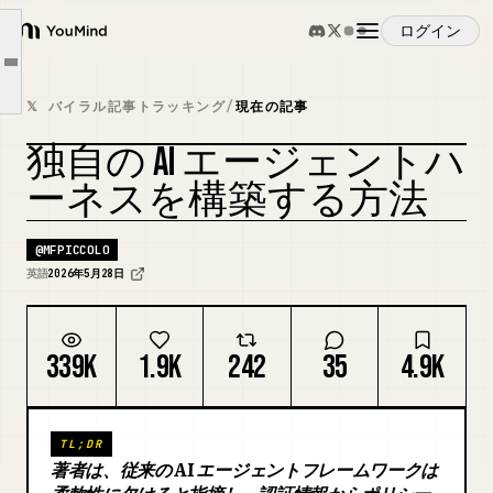
ワーカーごとのスタック
ログイン
ループの実際の実行方法
YouMind
Article outline
独自に構築する
概要
𝕏 バイラル記事トラッキング
/
現在の記事
ハーネスはスライダーであり、分岐点ではない
独自の AI エージェントハ
これが実際に意味すること
ユースケース
カバーをリミックス
ーネスを構築する方法
賭け
スキル
@
MFPICCOLO
英語
2026年5月28日
プロンプト
339K
1.9K
242
35
4.9K
料金
TL;DR
ダウンロード
著者は、従来の AI エージェントフレームワークは