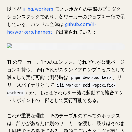
以下が
iii-hq/workers
モノレポからの実際のプロダク
ションスタックであり、各ワーカーのジョブを一行で示
している。バンドル全体は
github.com/iii-
hq/workers/harness
で出荷されている：
11 のワーカー。1 つのエンジン。それぞれが公開バージ
ョンを持つ。それぞれがスタンドアロンプロセスとして
独立して実行可能（開発時は
、リ
pnpm dev:<worker>
リースバイナリとして
iii worker add <specific-
）か、またはそれらを一緒に起動する複合エン
worker>
トリポイントの一部として実行可能である。
これが重要な理由：そのテーブルのすべてのボックス
は、誰かがあなたに別のワーカーを渡し、残りはそのま
ま維持できる場所である。静的モデルカタログが気に入