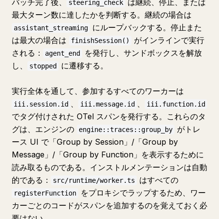
バッチ完了後、
は継続、停止、または
steering_check
最大ターン数に達したかを判断する。継続の場合は
にループバックする。停止また
assistant_streaming
は最大の場合は
がインラインで実行
finishSession()
される：
を発行し、サンドボックスを解放
agent_end
し、
に遷移する。
stopped
実行全体を通して、参加するすべてのワーカーは
、
、
iii.session.id
iii.message.id
iii.function.id
でタグ付けされた OTel スパンを発行する。これらのタ
グは、エンジンの
がトレ
engine::traces::group_by
ース UI で「Group by Session」/「Group by
Message」/「Group by Function」を表示するために
読み取るものである。インストルメンテーションは自動
的である：
はすべての
src/runtime/worker.ts
をプロキシでラップするため、ワー
registerFunction
カーごとのコードがスパンを追加するのを覚えておく必
要はない。