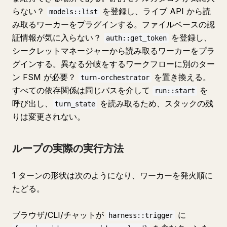
らない？
を登録し、ライブ API から読
models::list
み取るワーカーをプラグインする。ファイルベースの認
証情報が気に入らない？
を登録し、
auth::get_token
シークレットマネージャーから読み取るワーカーをプラ
グインする。異なる分岐をするワークフローに別のター
ン FSM が必要？
を置き換える。
turn-orchestrator
すべての依存関係は同じバスを介して
を
run::start
呼び出し、
を読み取るため、スタックの残
turn_state
りは変更されない。
ループの実際の実行方法
1 ターンの形状は次のようになり、ワーカーを発火順に
たどる。
ブラウザ/CLI/チャットが
に
harness::trigger