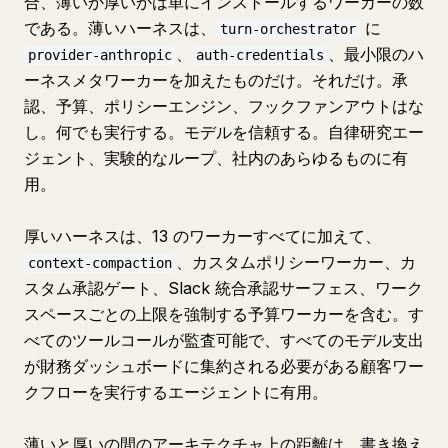
合、薄いか厚いかは単にインストールするワーカーの数
である。薄いハーネスは、
に
turn-orchestrator
、
、最小限のハ
provider-anthropic
auth-credentials
ーネスメタワーカーを加えたものだけ。それだけ。承
認、予算、ポリシーエンジン、フックファンアウトはな
し。何でも実行する。モデルを信頼する。自律研究エー
ジェント、実験的なループ、社内のあらゆるものに有
用。
厚いハーネスは、13 のワーカーすべてに加えて、
、カスタムポリシーワーカー、カ
context-compaction
スタム承認ゲート、Slack 統合承認サーフェス、ワーク
スペースごとの上限を強制する予算ワーカーを含む。す
べてのツールコールが監査可能で、すべてのモデル支出
が財務ダッシュボードに集約される必要がある顧客ワー
クフローを実行するエージェントに有用。
薄いと厚いの間のアーキテクチャ上の距離は、書き換え