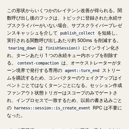
この形状からいくつかのレイテンシ改善が得られる。関
数呼び出し後のフックは、トピックに登録された永続サ
ブスクライバーがいない場合、サブスクライバープレゼ
ンスキャッシュを介して
を短絡し、
publish_collect
実行される関数呼び出しあたり約 500ms を削減する。
は
にインライン化さ
tearing_down
finishSession()
れ、ターンあたり 1 つの永続キュー内ホップを削除す
る。
は、オーケストレーターがタ
context-compaction
ーン境界で発行する専用の
ストリー
agent::turn_end
ムを購読するため、コンパクターのウェイクアップはイ
ベントごとではなくターンごとになる。セッション作成
ファンアウト状態トリガーはスコープのみでゲートさ
れ、インプロセスで一致するため、以前の書き込みごと
の
RPC は不要に
harness::session::is_create_event
なった。