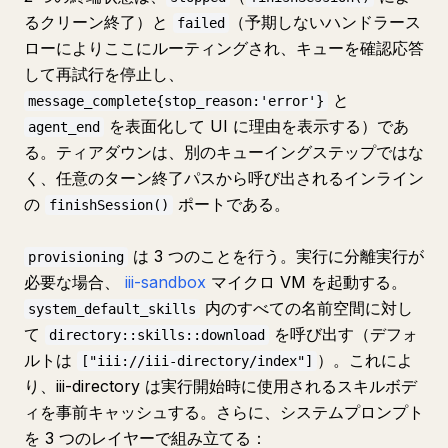
るクリーン終了）と
（予期しないハンドラース
failed
ローによりここにルーティングされ、キューを確認応答
して再試行を停止し、
と
message_complete{stop_reason:'error'}
を表面化して UI に理由を表示する）であ
agent_end
る。ティアダウンは、別のキューイングステップではな
く、任意のターン終了パスから呼び出されるインライン
の
ポートである。
finishSession()
は 3 つのことを行う。実行に分離実行が
provisioning
必要な場合、
iii-sandbox
マイクロ VM を起動する。
内のすべての名前空間に対し
system_default_skills
て
を呼び出す（デフォ
directory::skills::download
ルトは
）。これによ
["iii://iii-directory/index"]
り、iii-directory は実行開始時に使用されるスキルボデ
ィを事前キャッシュする。さらに、システムプロンプト
を 3 つのレイヤーで組み立てる：