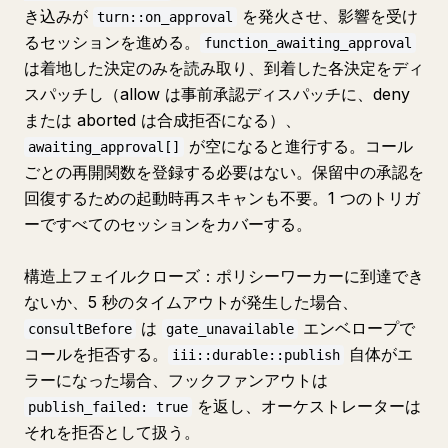
き込みが
を発火させ、影響を受け
turn::on_approval
るセッションを進める。
function_awaiting_approval
は着地した決定のみを読み取り、到着した各決定をディ
スパッチし（allow は事前承認ディスパッチに、deny
または aborted は合成拒否になる）、
が空になると進行する。コール
awaiting_approval[]
ごとの再開関数を登録する必要はない。保留中の承認を
回復するための起動時再スキャンも不要。1 つのトリガ
ーですべてのセッションをカバーする。
構造上フェイルクローズ：ポリシーワーカーに到達でき
ないか、5 秒のタイムアウトが発生した場合、
は
エンベロープで
consultBefore
gate_unavailable
コールを拒否する。
自体がエ
iii::durable::publish
ラーになった場合、フックファンアウトは
を返し、オーケストレーターは
publish_failed: true
それを拒否として扱う。