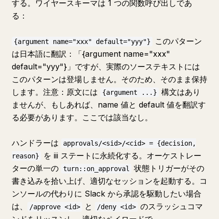
する。ワイヤースキーマは 1 つの関数呼び出しであ
る：
このパターン
{argument name="xxx" default="yyy"}
は日本語に翻訳：「{argument name="xxx"
default="yyy"}」ですが、実際のソーステキストには
このパターンは登場しません。そのため、そのまま保持
します。注意：原文には
構文はあり
{argument ...}
ませんが、もしあれば、name 値と default 値を翻訳す
る必要があります。ここでは該当なし。
ハンドラーは
approvals/<sid>/<cid> = {decision,
を iii ステートに永続化する。オーケストレー
reason}
ターの単一の
状態トリガーがその
turn::on_approval
書き込みを拾い上げ、適切なセッションを起動する。コ
ンソールの代わりに Slack から承認を駆動したい場合
は、
と
のスラッシュコマ
/approve <id>
/deny <id>